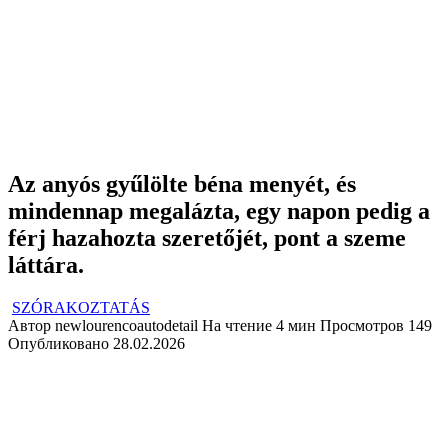
Az anyós gyűlölte béna menyét, és
mindennap megalázta, egy napon pedig a
férj hazahozta szeretőjét, pont a szeme
láttára.
SZÓRAKOZTATÁS
Автор
newlourencoautodetail
На чтение
4 мин
Просмотров
149
Опубликовано
28.02.2026