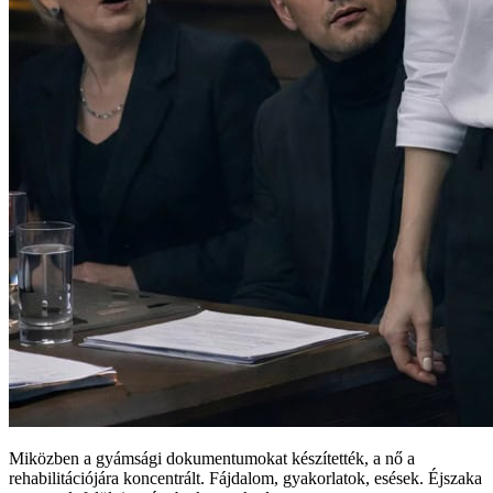
Miközben a gyámsági dokumentumokat készítették, a nő a
rehabilitációjára koncentrált. Fájdalom, gyakorlatok, esések. Éjszaka