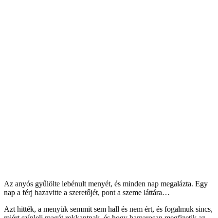
Az anyós gyűlölte lebénult menyét, és minden nap megalázta. Egy
nap a férj hazavitte a szeretőjét, pont a szeme láttára…
Azt hitték, a menyük semmit sem hall és nem ért, és fogalmuk sincs,
miért színleli magát rokkantnak, és hogy hamarosan megfizetik az