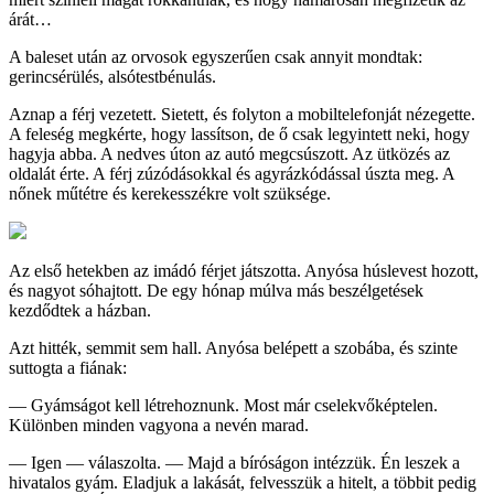
árát…
A baleset után az orvosok egyszerűen csak annyit mondtak:
gerincsérülés, alsótestbénulás.
Aznap a férj vezetett. Sietett, és folyton a mobiltelefonját nézegette.
A feleség megkérte, hogy lassítson, de ő csak legyintett neki, hogy
hagyja abba. A nedves úton az autó megcsúszott. Az ütközés az
oldalát érte. A férj zúzódásokkal és agyrázkódással úszta meg. A
nőnek műtétre és kerekesszékre volt szüksége.
Az első hetekben az imádó férjet játszotta. Anyósa húslevest hozott,
és nagyot sóhajtott. De egy hónap múlva más beszélgetések
kezdődtek a házban.
Azt hitték, semmit sem hall. Anyósa belépett a szobába, és szinte
suttogta a fiának:
— Gyámságot kell létrehoznunk. Most már cselekvőképtelen.
Különben minden vagyona a nevén marad.
— Igen — válaszolta. — Majd a bíróságon intézzük. Én leszek a
hivatalos gyám. Eladjuk a lakását, felvesszük a hitelt, a többit pedig