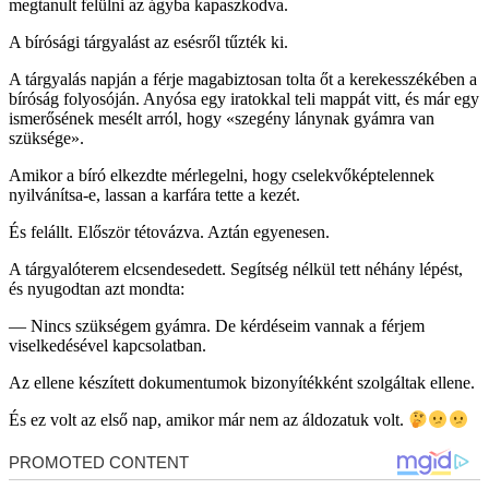
megtanult felülni az ágyba kapaszkodva.
A bírósági tárgyalást az esésről tűzték ki.
A tárgyalás napján a férje magabiztosan tolta őt a kerekesszékében a
bíróság folyosóján. Anyósa egy iratokkal teli mappát vitt, és már egy
ismerősének mesélt arról, hogy «szegény lánynak gyámra van
szüksége».
Amikor a bíró elkezdte mérlegelni, hogy cselekvőképtelennek
nyilvánítsa-e, lassan a karfára tette a kezét.
És felállt. Először tétovázva. Aztán egyenesen.
A tárgyalóterem elcsendesedett. Segítség nélkül tett néhány lépést,
és nyugodtan azt mondta:
— Nincs szükségem gyámra. De kérdéseim vannak a férjem
viselkedésével kapcsolatban.
Az ellene készített dokumentumok bizonyítékként szolgáltak ellene.
És ez volt az első nap, amikor már nem az áldozatuk volt.