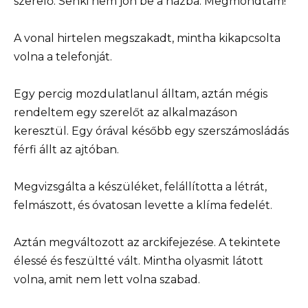
szerelő. Senki nem jön be a házba. Megmondtam!”
A vonal hirtelen megszakadt, mintha kikapcsolta
volna a telefonját.
Egy percig mozdulatlanul álltam, aztán mégis
rendeltem egy szerelőt az alkalmazáson
keresztül. Egy órával később egy szerszámosládás
férfi állt az ajtóban.
Megvizsgálta a készüléket, felállította a létrát,
felmászott, és óvatosan levette a klíma fedelét.
Aztán megváltozott az arckifejezése. A tekintete
élessé és feszültté vált. Mintha olyasmit látott
volna, amit nem lett volna szabad.