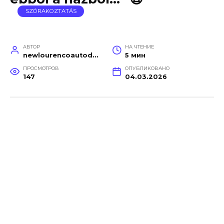
SZÓRAKOZTATÁS
АВТОР
НА ЧТЕНИЕ
newlourencoautodetail
5 мин
ПРОСМОТРОВ
ОПУБЛИКОВАНО
147
04.03.2026