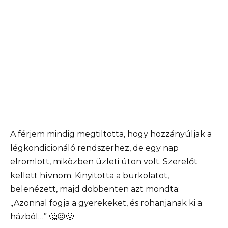
A férjem mindig megtiltotta, hogy hozzányúljak a
légkondicionáló rendszerhez, de egy nap
elromlott, miközben üzleti úton volt. Szerelőt
kellett hívnom. Kinyitotta a burkolatot,
belenézett, majd döbbenten azt mondta:
„Azonnal fogja a gyerekeket, és rohanjanak ki a
házból…” 🤔☹️😮