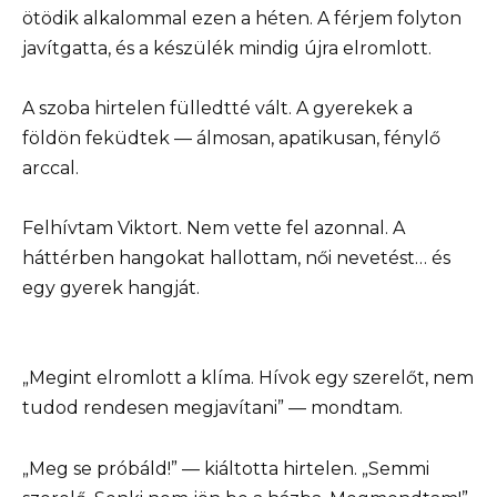
ötödik alkalommal ezen a héten. A férjem folyton
javítgatta, és a készülék mindig újra elromlott.
A szoba hirtelen fülledtté vált. A gyerekek a
földön feküdtek — álmosan, apatikusan, fénylő
arccal.
Felhívtam Viktort. Nem vette fel azonnal. A
háttérben hangokat hallottam, női nevetést… és
egy gyerek hangját.
„Megint elromlott a klíma. Hívok egy szerelőt, nem
tudod rendesen megjavítani” — mondtam.
„Meg se próbáld!” — kiáltotta hirtelen. „Semmi