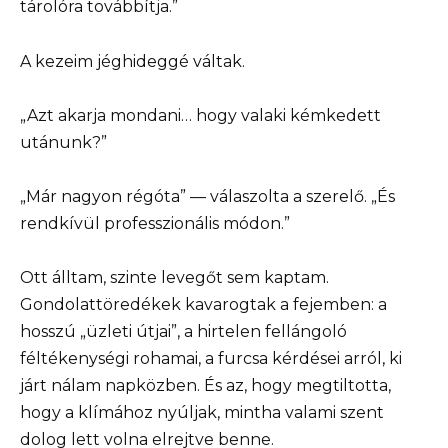
tárolóra továbbítja.”
A kezeim jéghideggé váltak.
„Azt akarja mondani… hogy valaki kémkedett
utánunk?”
„Már nagyon régóta” — válaszolta a szerelő. „És
rendkívül professzionális módon.”
Ott álltam, szinte levegőt sem kaptam.
Gondolattöredékek kavarogtak a fejemben: a
hosszú „üzleti útjai”, a hirtelen fellángoló
féltékenységi rohamai, a furcsa kérdései arról, ki
járt nálam napközben. És az, hogy megtiltotta,
hogy a klímához nyúljak, mintha valami szent
dolog lett volna elrejtve benne.