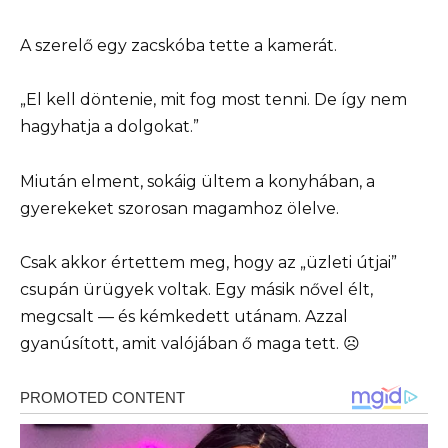
A szerelő egy zacskóba tette a kamerát.
„El kell döntenie, mit fog most tenni. De így nem
hagyhatja a dolgokat.”
Miután elment, sokáig ültem a konyhában, a
gyerekeket szorosan magamhoz ölelve.
Csak akkor értettem meg, hogy az „üzleti útjai”
csupán ürügyek voltak. Egy másik nővel élt,
megcsalt — és kémkedett utánam. Azzal
gyanúsított, amit valójában ő maga tett. ☹️