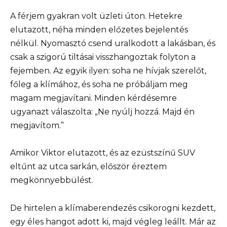
A férjem gyakran volt üzleti úton. Hetekre
elutazott, néha minden előzetes bejelentés
nélkül. Nyomasztó csend uralkodott a lakásban, és
csak a szigorú tiltásai visszhangoztak folyton a
fejemben. Az egyik ilyen: soha ne hívjak szerelőt,
főleg a klímához, és soha ne próbáljam meg
magam megjavítani. Minden kérdésemre
ugyanazt válaszolta: „Ne nyúlj hozzá. Majd én
megjavítom.”
Amikor Viktor elutazott, és az ezüstszínű SUV
eltűnt az utca sarkán, először éreztem
megkönnyebbülést.
De hirtelen a klímaberendezés csikorogni kezdett,
egy éles hangot adott ki, majd végleg leállt. Már az