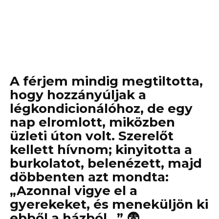
A férjem mindig megtiltotta,
hogy hozzányúljak a
légkondicionálóhoz, de egy
nap elromlott, miközben
üzleti úton volt. Szerelőt
kellett hívnom; kinyitotta a
burkolatot, belenézett, majd
döbbenten azt mondta:
„Azonnal vigye el a
gyerekeket, és meneküljön ki
ebből a házból…” 😨