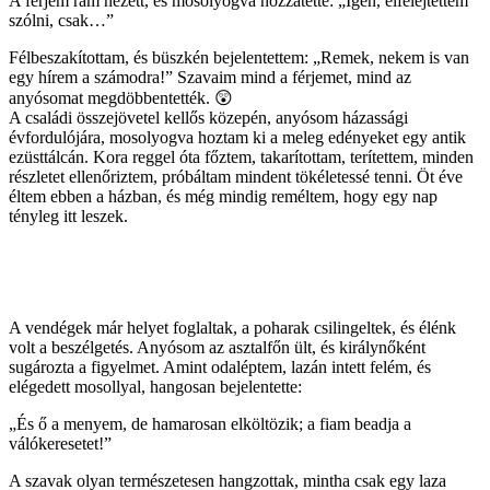
A férjem rám nézett, és mosolyogva hozzátette: „Igen, elfelejtettem
szólni, csak…”
Félbeszakítottam, és büszkén bejelentettem: „Remek, nekem is van
egy hírem a számodra!” Szavaim mind a férjemet, mind az
anyósomat megdöbbentették. 😲
A családi összejövetel kellős közepén, anyósom házassági
évfordulójára, mosolyogva hoztam ki a meleg edényeket egy antik
ezüsttálcán. Kora reggel óta főztem, takarítottam, terítettem, minden
részletet ellenőriztem, próbáltam mindent tökéletessé tenni. Öt éve
éltem ebben a házban, és még mindig reméltem, hogy egy nap
tényleg itt leszek.
A vendégek már helyet foglaltak, a poharak csilingeltek, és élénk
volt a beszélgetés. Anyósom az asztalfőn ült, és királynőként
sugározta a figyelmet. Amint odaléptem, lazán intett felém, és
elégedett mosollyal, hangosan bejelentette:
„És ő a menyem, de hamarosan elköltözik; a fiam beadja a
válókeresetet!”
A szavak olyan természetesen hangzottak, mintha csak egy laza