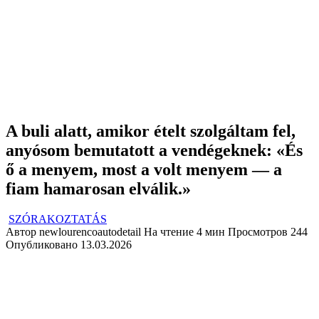
A buli alatt, amikor ételt szolgáltam fel,
anyósom bemutatott a vendégeknek: «És
ő a menyem, most a volt menyem — a
fiam hamarosan elválik.»
SZÓRAKOZTATÁS
Автор
newlourencoautodetail
На чтение
4 мин
Просмотров
244
Опубликовано
13.03.2026