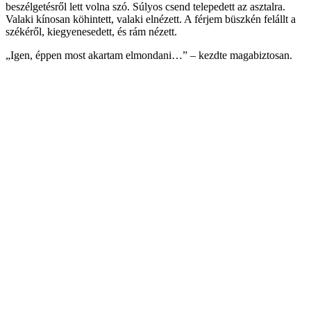
beszélgetésről lett volna szó. Súlyos csend telepedett az asztalra.
Valaki kínosan köhintett, valaki elnézett. A férjem büszkén felállt a
székéről, kiegyenesedett, és rám nézett.
„Igen, éppen most akartam elmondani…” – kezdte magabiztosan.