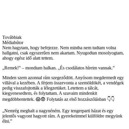
Továbbiak
Médiabútor
Nem hagytam, hogy befejezze. Nem mintha nem tudtam volna
hallgatni, csak egyszerűen nem akartam. Nyugodtan mosolyogtam,
ahogy egész idő alatt tettem.
„Remek!” – mondtam halkan. „És csodálatos híreim vannak.”
Minden szem azonnal rám szegeződött. Anyósom megdermedt egy
villával a kezében. A férjem összevonta a szemöldökét, a vendégek
pedig visszafojtották a lélegzetüket. Letettem a tálcát,
kiegyenesedtem, és folytattam. A szavaim mindenkit
megdöbbentettek. 😱😨 Folytatás az első hozzászólásban 👇👇
„Nemrég meghalt a nagynéném. Egy tengerparti házat és egy
jelentős vagyont hagyott rám. A gyerekeimmel külföldre megyünk
élni.”