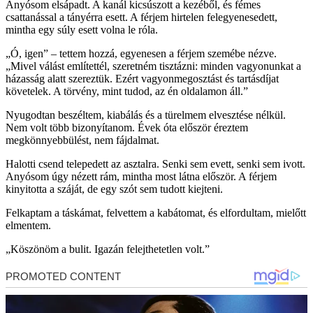
Anyósom elsápadt. A kanál kicsúszott a kezéből, és fémes
csattanással a tányérra esett. A férjem hirtelen felegyenesedett,
mintha egy súly esett volna le róla.
„Ó, igen” – tettem hozzá, egyenesen a férjem szemébe nézve.
„Mivel válást említettél, szeretném tisztázni: minden vagyonunkat a
házasság alatt szereztük. Ezért vagyonmegosztást és tartásdíjat
követelek. A törvény, mint tudod, az én oldalamon áll.”
Nyugodtan beszéltem, kiabálás és a türelmem elvesztése nélkül.
Nem volt több bizonyítanom. Évek óta először éreztem
megkönnyebbülést, nem fájdalmat.
Halotti csend telepedett az asztalra. Senki sem evett, senki sem ivott.
Anyósom úgy nézett rám, mintha most látna először. A férjem
kinyitotta a száját, de egy szót sem tudott kiejteni.
Felkaptam a táskámat, felvettem a kabátomat, és elfordultam, mielőtt
elmentem.
„Köszönöm a bulit. Igazán felejthetetlen volt.”