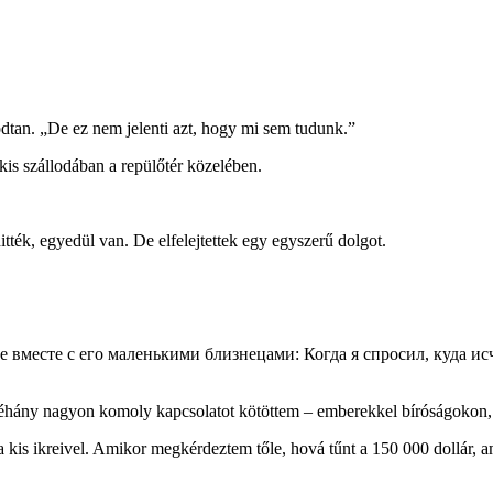
dtan. „De ez nem jelenti azt, hogy mi sem tudunk.”
kis szállodában a repülőtér közelében.
tték, egyedül van. De elfelejtettek egy egyszerű dolgot.
em, néhány nagyon komoly kapcsolatot kötöttem – emberekkel bíróságoko
kis ikreivel. Amikor megkérdeztem tőle, hová tűnt a 150 000 dollár, amit 