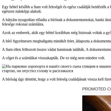
Egy héttel később a fiam volt feleségét és egész családját beidézték
egészen másképp alakult.
A bátyám nyugodtan előadta a bírónak a dokumentumokat, banki átutalá
felesége rokonai számláira.
Azok az emberek, akik egy héttel korábban még biztosak voltak a gy
A bíró figyelmesen meghallgatta mindkét felet, átlapozta a dokumentu
A fiam ellen felhozott összes vádat hamisnak találták. A dokumentumo
A céget és a számlákat visszakapták. De ez még nem minden volt.
A bíróság úgy döntött, hogy a volt feleség családjának vissza kell fizet