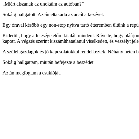
„Miért alszanak az unokáim az autóban?”
Sokáig hallgatott. Aztán eltakarta az arcát a kezével.
Egy órával később egy non-stop nyitva tartó étteremben ültünk a repül
Kiderült, hogy a felesége előre kitalált mindent. Rávette, hogy aláírj
kapott. A végzés szerint kiszámíthatatlanul viselkedett, és veszélyt jele
A szülei gazdagok és jó kapcsolatokkal rendelkeztek. Néhány héten belü
Sokáig hallgattam, miután befejezte a beszédet.
Aztán megfogtam a csuklóját.