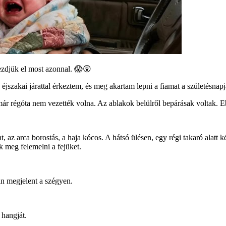
zdjük el most azonnal. 😱😲
 éjszakai járattal érkeztem, és meg akartam lepni a fiamat a születésnap
már régóta nem vezették volna. Az ablakok belülről bepárásak voltak. Eb
űnt, az arca borostás, a haja kócos. A hátsó ülésen, egy régi takaró alat
k meg felemelni a fejüket.
an megjelent a szégyen.
 hangját.