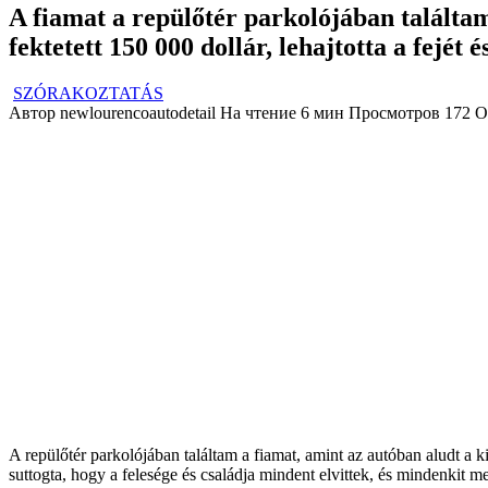
A fiamat a repülőtér parkolójában találtam
fektetett 150 000 dollár, lehajtotta a fejét és
SZÓRAKOZTATÁS
Автор
newlourencoautodetail
На чтение
6 мин
Просмотров
172
О
A repülőtér parkolójában találtam a fiamat, amint az autóban aludt a ki
suttogta, hogy a felesége és családja mindent elvittek, és mindenkit m