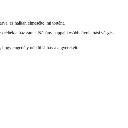
va, és halkan elmesélte, mi történt.
cserélték a ház zárait. Néhány nappal később távoltartási végzést
s, hogy engedély nélkül láthassa a gyerekeit.