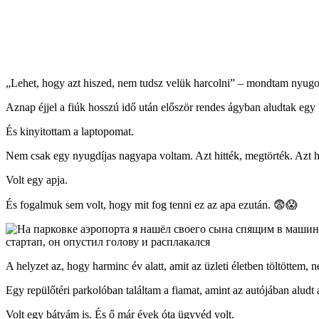
„Lehet, hogy azt hiszed, nem tudsz velük harcolni” – mondtam nyugo
Aznap éjjel a fiúk hosszú idő után először rendes ágyban aludtak egy 
És kinyitottam a laptopomat.
Nem csak egy nyugdíjas nagyapa voltam. Azt hitték, megtörték. Azt hi
Volt egy apja.
És fogalmuk sem volt, hogy mit fog tenni ez az apa ezután. 😨😱
A helyzet az, hogy harminc év alatt, amit az üzleti életben töltött
Egy repülőtéri parkolóban találtam a fiamat, amint az autójában aludt a 
Volt egy bátyám is. És ő már évek óta ügyvéd volt.