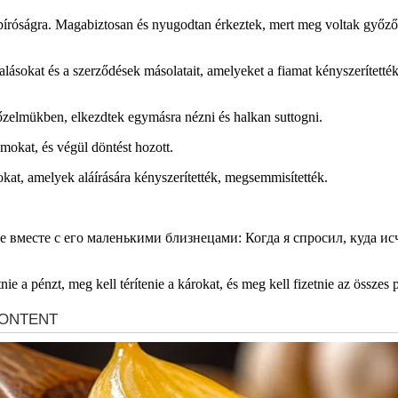
 a bíróságra. Magabiztosan és nyugodtan érkeztek, mert meg voltak győz
sokat és a szerződések másolatait, amelyeket a fiamat kényszerítették 
őzelmükben, elkezdtek egymásra nézni és halkan suttogni.
mokat, és végül döntést hozott.
kat, amelyek aláírására kényszerítették, megsemmisítették.
nie a pénzt, meg kell térítenie a károkat, és meg kell fizetnie az összes 