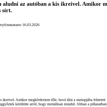
 aludni az autóban a kis ikreivel. Amikor 
 sírt.
публиковано
16.03.2026
s ikreivel. Amikor megkérdeztem tőle, hová tűnt a startupjába fektetett 1
eggyőztek körülötte arról, hogy mentálisan instabil. Abban a pillanatba