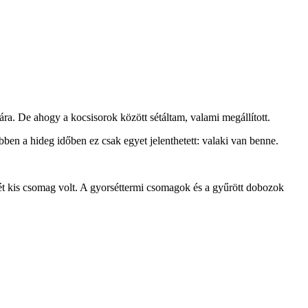
jára. De ahogy a kocsisorok között sétáltam, valami megállított.
ben a hideg időben ez csak egyet jelenthetett: valaki van benne.
t két kis csomag volt. A gyorséttermi csomagok és a gyűrött dobozok