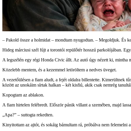
– Pakold össze a holmidat – mondtam nyugodtan. – Megoldjuk. És ke
Hideg márciusi szél fújt a torontói repülőtér hosszú parkolójában. Egy
A legszélén egy régi Honda Civic állt. Az autó úgy nézett ki, mintha 
Közelebb mentem, és a kezemmel letöröltem a nedves üveget.
A vezetőülésen a fiam aludt, a fejét oldalra billentette. Kimerültnek t
között az unokáim sírtak halkan – két kisfiú, akik csak nemrég tanultá
Kopogtam az ablakon.
A fiam hirtelen felébredt. Először pánik villant a szemében, majd lass
„Apa?” – suttogta rekedten.
Kinyitottam az ajtót, és sokáig bámultam rá, próbálva nem felemelni a