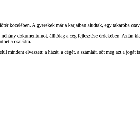
őtér közelében. A gyerekek már a karjaiban aludtak, egy takaróba csavar
on néhány dokumentumot, állítólag a cég fejlesztése érdekében. Aztán ki
nthet a családra.
l mindent elveszett: a házát, a cégét, a számláit, sőt még azt a jogát i