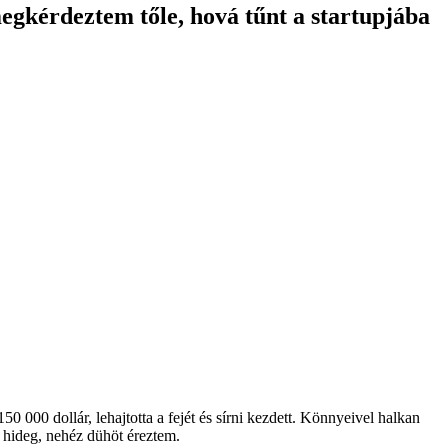
megkérdeztem tőle, hová tűnt a startupjába
50 000 dollár, lehajtotta a fejét és sírni kezdett. Könnyeivel halkan
n hideg, nehéz dühöt éreztem.