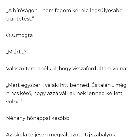
„A bíróságon… nem fogom kérni a legsúlyosabb
büntetést.”
Ő suttogta:
„Miért…?”
Válaszoltam, anélkül, hogy visszafordultam volna:
„Mert egyszer… valaki hitt benned. És talán… még
nincs késő, hogy azzá válj, akinek lenned kellett
volna.”
Néhány hónappal később.
Az iskola teljesen megváltozott. Új szabályok,