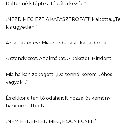
Daltonné kitépte a tálcát a kezéből.
„NÉZD MEG EZT A KATASZTRÓFÁT!” kiáltotta. „Te
kis ügyetlen!”
Aztán az egész Mia-ébédet a kukába dobta.
A szendvicset. Az almákat. A kekszet. Mindent.
Mia halkan zokogott: „Daltonné, kérem… éhes
vagyok…”
És ekkor a tanító odahajolt hozzá, és kemény
hangon suttogta:
„NEM ÉRDEMLED MEG, HOGY EGYÉL.”