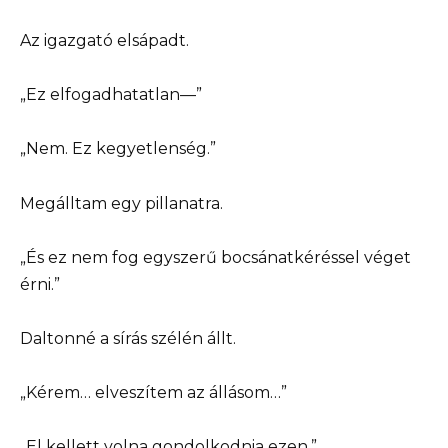
Az igazgató elsápadt.
„Ez elfogadhatatlan—”
„Nem. Ez kegyetlenség.”
Megálltam egy pillanatra.
„És ez nem fog egyszerű bocsánatkéréssel véget
érni.”
Daltonné a sírás szélén állt.
„Kérem… elveszítem az állásom…”
„El kellett volna gondolkodnia ezen.”