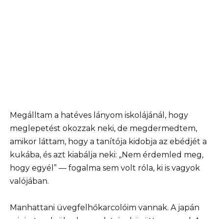
Megálltam a hatéves lányom iskolájánál, hogy
meglepetést okozzak neki, de megdermedtem,
amikor láttam, hogy a tanítója kidobja az ebédjét a
kukába, és azt kiabálja neki: „Nem érdemled meg,
hogy egyél” — fogalma sem volt róla, ki is vagyok
valójában.
Manhattani üvegfelhőkarcolóim vannak. A japán