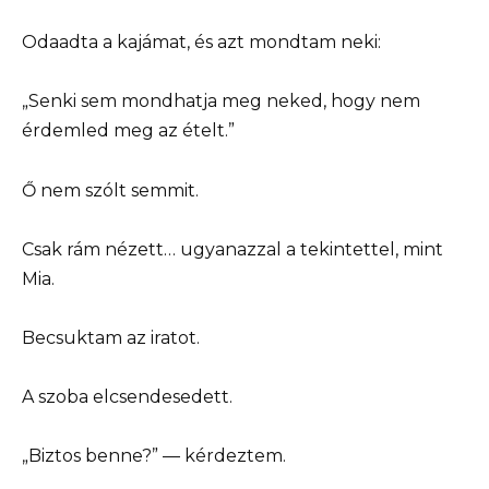
Odaadta a kajámat, és azt mondtam neki:
„Senki sem mondhatja meg neked, hogy nem
érdemled meg az ételt.”
Ő nem szólt semmit.
Csak rám nézett… ugyanazzal a tekintettel, mint
Mia.
Becsuktam az iratot.
A szoba elcsendesedett.
„Biztos benne?” — kérdeztem.