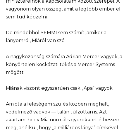
miniszterelnök a kapcsolataim között szerepel. A
vagyonom olyan összeg, amit a legtöbb ember el
sem tud képzelni.
De mindebből SEMMI sem számít, amikor a
lányomról, Miáról van szó.
A nagyközönség számára Adrian Mercer vagyok, a
könyörtelen kockázati tőkés a Mercer Systems
mögött.
Miának viszont egyszerűen csak „Apa” vagyok.
Amióta a feleségem szülés közben meghalt,
védelmező vagyok — talán túlzottan is. Azt
akartam, hogy Mia normális gyerekkort élhessen
meg, anélkül, hogy „a milliárdos lánya” címkével