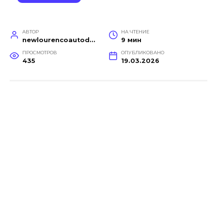
АВТОР
НА ЧТЕНИЕ
newlourencoautodetail
9 мин
ПРОСМОТРОВ
ОПУБЛИКОВАНО
435
19.03.2026