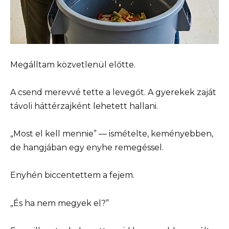
Megálltam közvetlenül előtte.
A csend merevvé tette a levegőt. A gyerekek zaját
távoli háttérzajként lehetett hallani.
„Most el kell mennie” — ismételte, keményebben,
de hangjában egy enyhe remegéssel.
Enyhén biccentettem a fejem.
„És ha nem megyek el?”