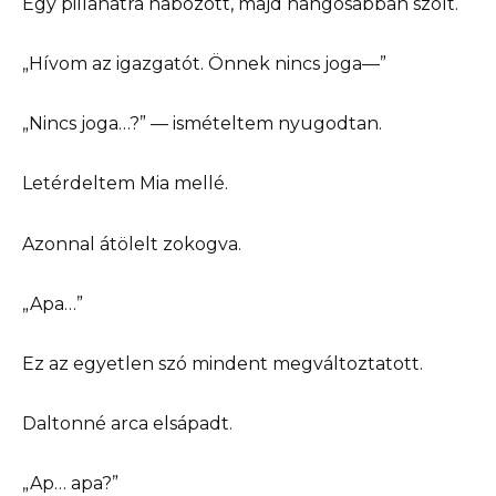
Egy pillanatra habozott, majd hangosabban szólt.
„Hívom az igazgatót. Önnek nincs joga—”
„Nincs joga…?” — ismételtem nyugodtan.
Letérdeltem Mia mellé.
Azonnal átölelt zokogva.
„Apa…”
Ez az egyetlen szó mindent megváltoztatott.
Daltonné arca elsápadt.
„Ap… apa?”