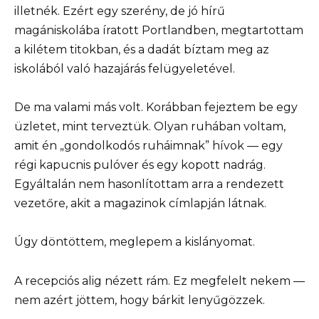
illetnék. Ezért egy szerény, de jó hírű
magániskolába íratott Portlandben, megtartottam
a kilétem titokban, és a dadát bíztam meg az
iskolából való hazajárás felügyeletével.
De ma valami más volt. Korábban fejeztem be egy
üzletet, mint terveztük. Olyan ruhában voltam,
amit én „gondolkodós ruháimnak” hívok — egy
régi kapucnis pulóver és egy kopott nadrág.
Egyáltalán nem hasonlítottam arra a rendezett
vezetőre, akit a magazinok címlapján látnak.
Úgy döntöttem, meglepem a kislányomat.
A recepciós alig nézett rám. Ez megfelelt nekem —
nem azért jöttem, hogy bárkit lenyűgözzek.