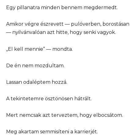
Egy pillanatra minden bennem megdermedt.
Amikor végre észrevett — pulóverben, borostásan
— nyilvánvalóan azt hitte, hogy senki vagyok.
„El kell mennie” — mondta.
De én nem mozdultam.
Lassan odaléptem hozzá.
A tekintetemre ösztönösen hátrált.
Mert nemcsak azt terveztem, hogy elbocsátom.
Meg akartam semmisíteni a karrierjét.