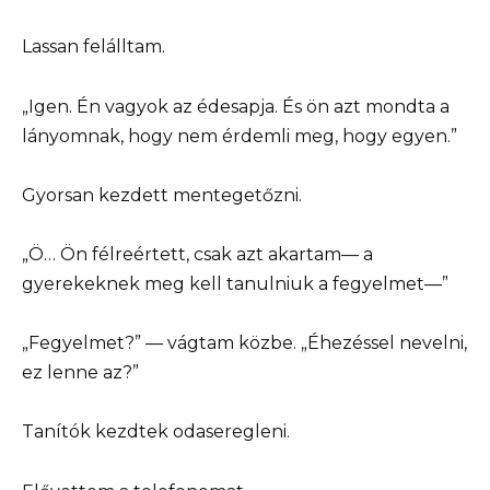
Lassan felálltam.
„Igen. Én vagyok az édesapja. És ön azt mondta a
lányomnak, hogy nem érdemli meg, hogy egyen.”
Gyorsan kezdett mentegetőzni.
„Ö… Ön félreértett, csak azt akartam— a
gyerekeknek meg kell tanulniuk a fegyelmet—”
„Fegyelmet?” — vágtam közbe. „Éhezéssel nevelni,
ez lenne az?”
Tanítók kezdtek odaseregleni.