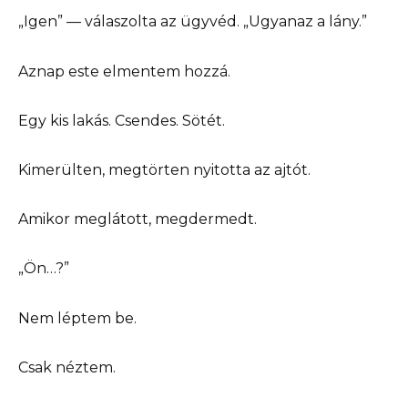
„Igen” — válaszolta az ügyvéd. „Ugyanaz a lány.”
Aznap este elmentem hozzá.
Egy kis lakás. Csendes. Sötét.
Kimerülten, megtörten nyitotta az ajtót.
Amikor meglátott, megdermedt.
„Ön…?”
Nem léptem be.
Csak néztem.