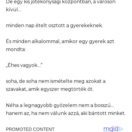
De egy kis jótékonysági központban, a városon
kívül…
minden nap ételt osztott a gyerekeknek.
És minden alkalommal, amikor egy gyerek azt
mondta:
„Éhes vagyok…”
soha, de soha nem ismételte meg azokat a
szavakat, amik egyszer megtörték őt.
Néha a legnagyobb győzelem nem a bosszú…
hanem az, ha nem válunk azzá, aki bántott minket.