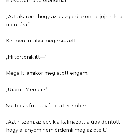
Elővettem a telefonomat.
„Azt akarom, hogy az igazgató azonnal jöjjön le a
menzára.”
Két perc múlva megérkezett.
„Mi történik itt—”
Megállt, amikor meglátott engem.
„Uram… Mercer?”
Suttogás futott végig a teremben.
„Azt hiszem, az egyik alkalmazottja úgy döntött,
hogy a lányom nem érdemli meg az ételt.”