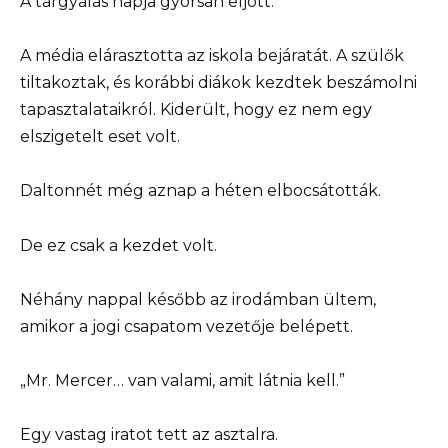
A tárgyalás napja gyorsan eljött.
A média elárasztotta az iskola bejáratát. A szülők
tiltakoztak, és korábbi diákok kezdtek beszámolni
tapasztalataikról. Kiderült, hogy ez nem egy
elszigetelt eset volt.
Daltonnét még aznap a héten elbocsátották.
De ez csak a kezdet volt.
Néhány nappal később az irodámban ültem,
amikor a jogi csapatom vezetője belépett.
„Mr. Mercer… van valami, amit látnia kell.”
Egy vastag iratot tett az asztalra.