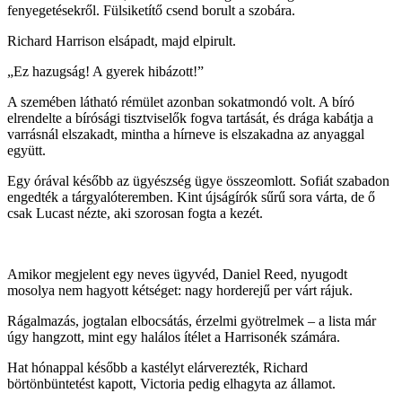
fenyegetésekről. Fülsiketítő csend borult a szobára.
Richard Harrison elsápadt, majd elpirult.
„Ez hazugság! A gyerek hibázott!”
A szemében látható rémület azonban sokatmondó volt. A bíró
elrendelte a bírósági tisztviselők fogva tartását, és drága kabátja a
varrásnál elszakadt, mintha a hírneve is elszakadna az anyaggal
együtt.
Egy órával később az ügyészség ügye összeomlott. Sofiát szabadon
engedték a tárgyalóteremben. Kint újságírók sűrű sora várta, de ő
csak Lucast nézte, aki szorosan fogta a kezét.
Amikor megjelent egy neves ügyvéd, Daniel Reed, nyugodt
mosolya nem hagyott kétséget: nagy horderejű per várt rájuk.
Rágalmazás, jogtalan elbocsátás, érzelmi gyötrelmek – a lista már
úgy hangzott, mint egy halálos ítélet a Harrisonék számára.
Hat hónappal később a kastélyt elárverezték, Richard
börtönbüntetést kapott, Victoria pedig elhagyta az államot.