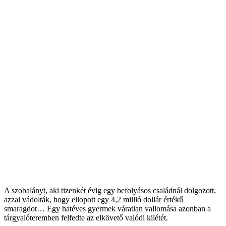
A szobalányt, aki tizenkét évig egy befolyásos családnál dolgozott,
azzal vádolták, hogy ellopott egy 4,2 millió dollár értékű
smaragdot… Egy hatéves gyermek váratlan vallomása azonban a
tárgyalóteremben felfedte az elkövető valódi kilétét.