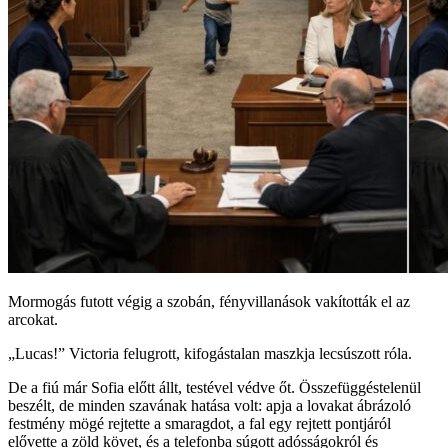
Mormogás futott végig a szobán, fényvillanások vakították el az
arcokat.
„Lucas!” Victoria felugrott, kifogástalan maszkja lecsúszott róla.
De a fiú már Sofia előtt állt, testével védve őt. Összefüggéstelenül
beszélt, de minden szavának hatása volt: apja a lovakat ábrázoló
festmény mögé rejtette a smaragdot, a fal egy rejtett pontjáról
elővette a zöld követ, és a telefonba súgott adósságokról és