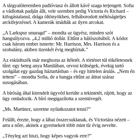
A tárgyalóteremben padlóviasz és állott kávé szaga terjengett. Sofia
a vádlottak padján állt, vele szemben pedig Victoria és Richard –
kifogástalanul, drága öltönyökben, felháborodott méltóságteljes
arckifejezéssel. A kamerák imádták az ilyen arcokat.
„A Larkspur smaragd” – mondta az ügyész, minden szót
hangsúlyozva. „4,2 millió dollár. Eltűnt a hálószobából. A kódot
csak három ember ismerte: Mr. Harrison, Mrs. Harrison és a
szobalány, akiben tizenkét évig megbíztak.”
Az esküdtszék már meghozta az ítéletét. A történet túl tökéletesnek
tűnt: egy beteg anya Manilában, orvosi költségek, évekig tartó
szolgálat egy gazdag háztartásban – és egy hirtelen árulás. „Nem én
tettem” – mondta Sofia, de a hangja eltűnt az átirat száraz
susogásában.
A bíróság által kirendelt ügyvéd kerülte a tekintetét, rájött, hogy az
ügy omladozik. A bíró megigazította a szemüvegét.
„Ms. Martinez, szeretne nyilatkozatot tenni?”
Felállt, érezte, hogy a lábai összecsuklanak, és Victoriára nézett –
arra a nőre, akinek a gyermekeit több mint tíz évig nevelte.
„Tényleg azt hiszi, hogy képes vagyok erre?”