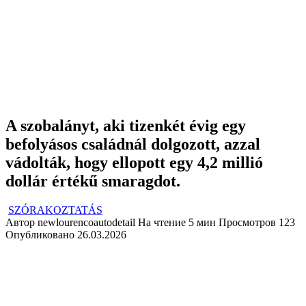
A szobalányt, aki tizenkét évig egy
befolyásos családnál dolgozott, azzal
vádolták, hogy ellopott egy 4,2 millió
dollár értékű smaragdot.
SZÓRAKOZTATÁS
Автор
newlourencoautodetail
На чтение
5 мин
Просмотров
123
Опубликовано
26.03.2026