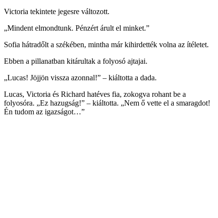
Victoria tekintete jegesre változott.
„Mindent elmondtunk. Pénzért árult el minket.”
Sofia hátradőlt a székében, mintha már kihirdették volna az ítéletet.
Ebben a pillanatban kitárultak a folyosó ajtajai.
„Lucas! Jöjjön vissza azonnal!” – kiáltotta a dada.
Lucas, Victoria és Richard hatéves fia, zokogva rohant be a
folyosóra. „Ez hazugság!” – kiáltotta. „Nem ő vette el a smaragdot!
Én tudom az igazságot…”