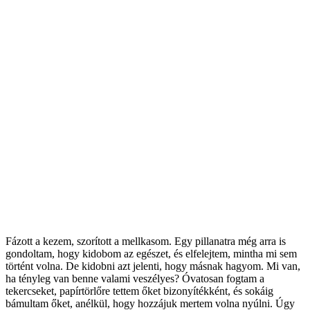
Fázott a kezem, szorított a mellkasom. Egy pillanatra még arra is
gondoltam, hogy kidobom az egészet, és elfelejtem, mintha mi sem
történt volna. De kidobni azt jelenti, hogy másnak hagyom. Mi van,
ha tényleg van benne valami veszélyes? Óvatosan fogtam a
tekercseket, papírtörlőre tettem őket bizonyítékként, és sokáig
bámultam őket, anélkül, hogy hozzájuk mertem volna nyúlni. Úgy