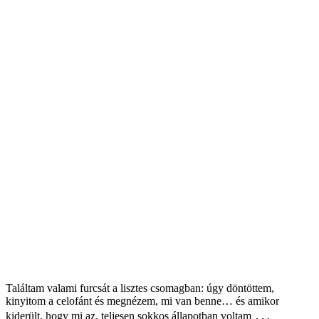
Találtam valami furcsát a lisztes csomagban: úgy döntöttem,
kinyitom a celofánt és megnézem, mi van benne… és amikor
kiderült, hogy mi az, teljesen sokkos állapotban voltam ․․․