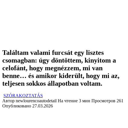
Találtam valami furcsát egy lisztes
csomagban: úgy döntöttem, kinyitom a
celofánt, hogy megnézzem, mi van
benne… és amikor kiderült, hogy mi az,
teljesen sokkos állapotban voltam.
SZÓRAKOZTATÁS
Автор
newlourencoautodetail
На чтение
3 мин
Просмотров
261
Опубликовано
27.03.2026