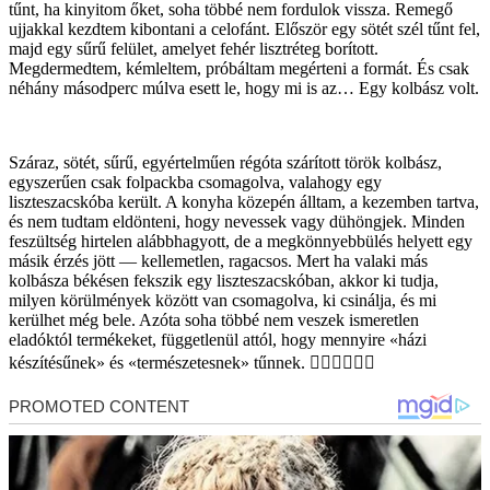
tűnt, ha kinyitom őket, soha többé nem fordulok vissza. Remegő
ujjakkal kezdtem kibontani a celofánt. Először egy sötét szél tűnt fel,
majd egy sűrű felület, amelyet fehér lisztréteg borított.
Megdermedtem, kémleltem, próbáltam megérteni a formát. És csak
néhány másodperc múlva esett le, hogy mi is az… Egy kolbász volt.
Száraz, sötét, sűrű, egyértelműen régóta szárított török ​​kolbász,
egyszerűen csak folpackba csomagolva, valahogy egy
liszteszacskóba került. A konyha közepén álltam, a kezemben tartva,
és nem tudtam eldönteni, hogy nevessek vagy dühöngjek. Minden
feszültség hirtelen alábbhagyott, de a megkönnyebbülés helyett egy
másik érzés jött — kellemetlen, ragacsos. Mert ha valaki más
kolbásza békésen fekszik egy liszteszacskóban, akkor ki tudja,
milyen körülmények között van csomagolva, ki csinálja, és mi
kerülhet még bele. Azóta soha többé nem veszek ismeretlen
eladóktól termékeket, függetlenül attól, hogy mennyire «házi
készítésűnek» és «természetesnek» tűnnek. 🤦‍♀️🤦‍♀️🤦‍♀️