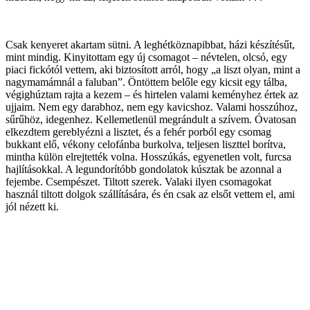
Csak kenyeret akartam sütni. A leghétköznapibbat, házi készítésűt,
mint mindig. Kinyitottam egy új csomagot – névtelen, olcsó, egy
piaci fickótól vettem, aki biztosított arról, hogy „a liszt olyan, mint a
nagymamámnál a faluban”. Öntöttem belőle egy kicsit egy tálba,
végighúztam rajta a kezem – és hirtelen valami keményhez értek az
ujjaim. Nem egy darabhoz, nem egy kavicshoz. Valami hosszúhoz,
sűrűhöz, idegenhez. Kellemetlenül megrándult a szívem. Óvatosan
elkezdtem gereblyézni a lisztet, és a fehér porból egy csomag
bukkant elő, vékony celofánba burkolva, teljesen liszttel borítva,
mintha külön elrejtették volna. Hosszúkás, egyenetlen volt, furcsa
hajlításokkal. A legundorítóbb gondolatok kúsztak be azonnal a
fejembe. Csempészet. Tiltott szerek. Valaki ilyen csomagokat
használ tiltott dolgok szállítására, és én csak az elsőt vettem el, ami
jól nézett ki.