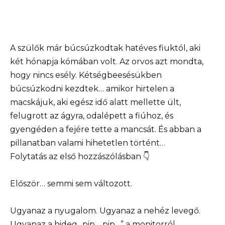
A szülők már búcsúzkodtak hatéves fiuktól, aki
két hónapja kómában volt. Az orvos azt mondta,
hogy nincs esély. Kétségbeesésükben
búcsúzkodni kezdtek… amikor hirtelen a
macskájuk, aki egész idő alatt mellette ült,
felugrott az ágyra, odalépett a fiúhoz, és
gyengéden a fejére tette a mancsát. És abban a
pillanatban valami hihetetlen történt…
Folytatás az első hozzászólásban 👇
Először… semmi sem változott.
Ugyanaz a nyugalom. Ugyanaz a nehéz levegő.
Ugyanaz a hideg „pip… pip…” a monitorról.