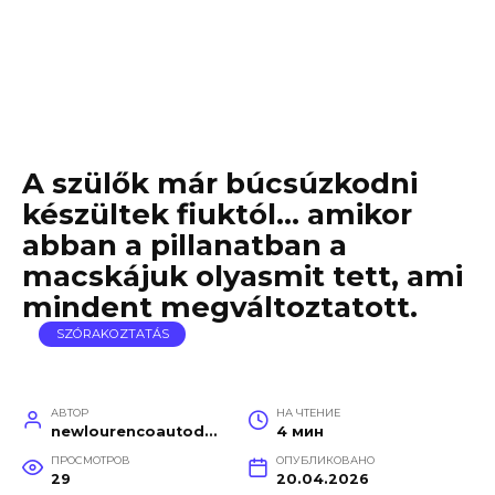
A szülők már búcsúzkodni
készültek fiuktól… amikor
abban a pillanatban a
macskájuk olyasmit tett, ami
mindent megváltoztatott.
SZÓRAKOZTATÁS
АВТОР
НА ЧТЕНИЕ
newlourencoautodetail
4 мин
ПРОСМОТРОВ
ОПУБЛИКОВАНО
29
20.04.2026