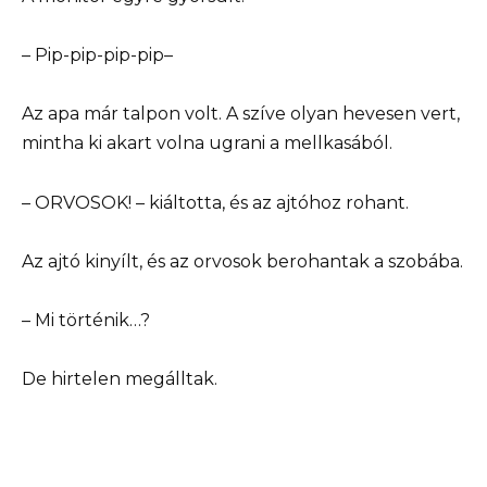
– Pip-pip-pip-pip–
Az apa már talpon volt. A szíve olyan hevesen vert,
mintha ki akart volna ugrani a mellkasából.
– ORVOSOK! – kiáltotta, és az ajtóhoz rohant.
Az ajtó kinyílt, és az orvosok berohantak a szobába.
– Mi történik…?
De hirtelen megálltak.