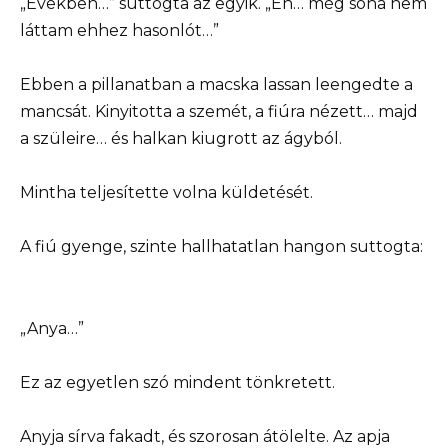
„Években…” suttogta az egyik. „Én… még soha nem
láttam ehhez hasonlót…”
Ebben a pillanatban a macska lassan leengedte a
mancsát. Kinyitotta a szemét, a fiúra nézett… majd
a szüleire… és halkan kiugrott az ágyból.
Mintha teljesítette volna küldetését.
A fiú gyenge, szinte hallhatatlan hangon suttogta:
„Anya…”
Ez az egyetlen szó mindent tönkretett.
Anyja sírva fakadt, és szorosan átölelte. Az apja