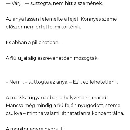
— Várj… — suttogta, nem hitt a szemének.
Az anya lassan felemelte a fejét. Könnyes szeme
először nem értette, mi történik.
És abban a pillanatban…
A fiú ujjai alig észrevehetően mozogtak.
– Nem… – suttogta az anya. – Ez… ez lehetetlen…
A macska ugyanabban a helyzetben maradt.
Mancsa még mindig a fiú fején nyugodott, szeme
csukva – mintha valami láthatatlanra koncentrálna.
A monitor egyre gyorsult.