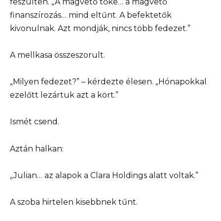
feszülten. „A magvető tőke… a magvető
finanszírozás… mind eltűnt. A befektetők
kivonulnak. Azt mondják, nincs több fedezet.”
A mellkasa összeszorult.
„Milyen fedezet?” – kérdezte élesen. „Hónapokkal
ezelőtt lezártuk azt a kört.”
Ismét csend.
Aztán halkan:
„Julian… az alapok a Clara Holdings alatt voltak.”
A szoba hirtelen kisebbnek tűnt.