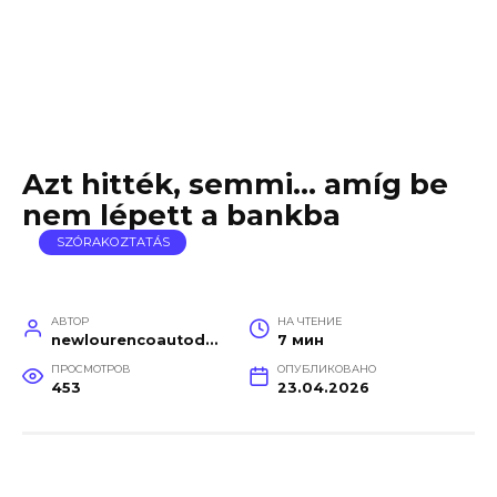
Azt hitték, semmi… amíg be
nem lépett a bankba
SZÓRAKOZTATÁS
АВТОР
НА ЧТЕНИЕ
newlourencoautodetail
7 мин
ПРОСМОТРОВ
ОПУБЛИКОВАНО
453
23.04.2026