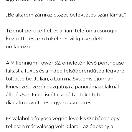
„Be akarom zárni az összes befektetési számlámat.”
Tizenöt perc telt el, és a fiam telefonja csörögni
kezdett… és az ő tökéletes világa kezdett
omladozni.
A Millennium Tower 52. emeletén lévő penthouse
lakást a luxus és a hideg felsőbbrendűség légköre
töltötte be. Julian, a Lumina Systems újonnan
kinevezett vezérigazgatója a panorámaablaknál
állt, és San Franciscót csodálta. Tekintete
diadalmas volt… és ugyanakkor üres.
És valahol a folyosó végén lévő kis szobában egy
teljesen más valóság volt. Clara – az édesanyja –