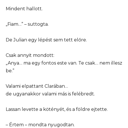
Mindent hallott.
„Fiam…” – suttogta.
De Julian egy lépést sem tett előre.
Csak annyit mondott:
„Anya… ma egy fontos este van. Te csak… nem illesz
be.”
Valami elpattant Clarában…
de ugyanakkor valami más is felébredt.
Lassan levette a kötényét, és a földre ejtette.
– Értem – mondta nyugodtan.