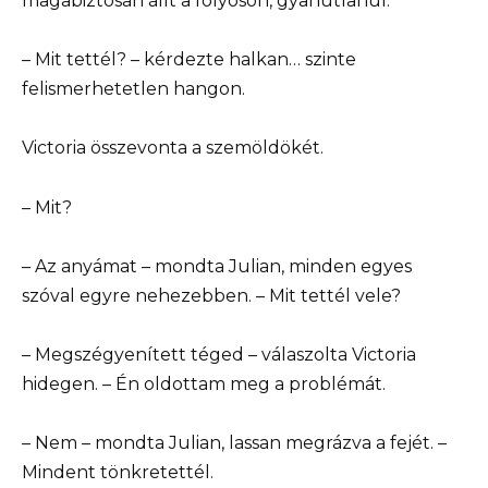
magabiztosan állt a folyosón, gyanútlanul.
– Mit tettél? – kérdezte halkan… szinte
felismerhetetlen hangon.
Victoria összevonta a szemöldökét.
– Mit?
– Az anyámat – mondta Julian, minden egyes
szóval egyre nehezebben. – Mit tettél vele?
– Megszégyenített téged – válaszolta Victoria
hidegen. – Én oldottam meg a problémát.
– Nem – mondta Julian, lassan megrázva a fejét. –
Mindent tönkretettél.