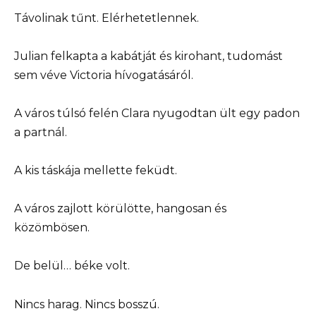
Távolinak tűnt. Elérhetetlennek.
Julian felkapta a kabátját és kirohant, tudomást
sem véve Victoria hívogatásáról.
A város túlsó felén Clara nyugodtan ült egy padon
a partnál.
A kis táskája mellette feküdt.
A város zajlott körülötte, hangosan és
közömbösen.
De belül… béke volt.
Nincs harag. Nincs bosszú.