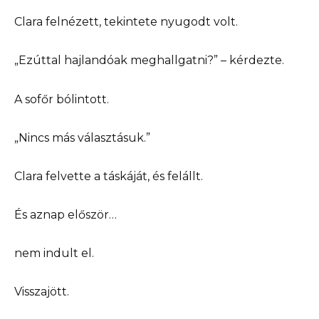
Clara felnézett, tekintete nyugodt volt.
„Ezúttal hajlandóak meghallgatni?” – kérdezte.
A sofőr bólintott.
„Nincs más választásuk.”
Clara felvette a táskáját, és felállt.
És aznap először…
nem indult el.
Visszajött.