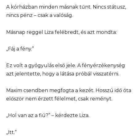
A kórházban minden másnak tűnt. Nincs státusz,
nincs pénz – csak a valóság.
Másnap reggel Liza felébredt, és azt mondta:
„Fáj a fény.”
Ez volt a gyógyulás első jele. A fényérzékenység
azt jelentette, hogy a látása próbál visszatérni.
Maxim csendben megfogta a kezét. Hosszú idő óta
először nem érzett félelmet, csak reményt.
„Hol van az a fiú?” – kérdezte Liza.
„Itt.”