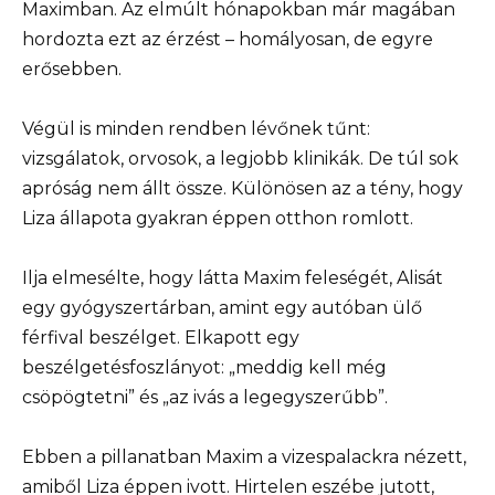
Maximban. Az elmúlt hónapokban már magában
hordozta ezt az érzést – homályosan, de egyre
erősebben.
Végül is minden rendben lévőnek tűnt:
vizsgálatok, orvosok, a legjobb klinikák. De túl sok
apróság nem állt össze. Különösen az a tény, hogy
Liza állapota gyakran éppen otthon romlott.
Ilja elmesélte, hogy látta Maxim feleségét, Alisát
egy gyógyszertárban, amint egy autóban ülő
férfival beszélget. Elkapott egy
beszélgetésfoszlányot: „meddig kell még
csöpögtetni” és „az ivás a legegyszerűbb”.
Ebben a pillanatban Maxim a vizespalackra nézett,
amiből Liza éppen ivott. Hirtelen eszébe jutott,