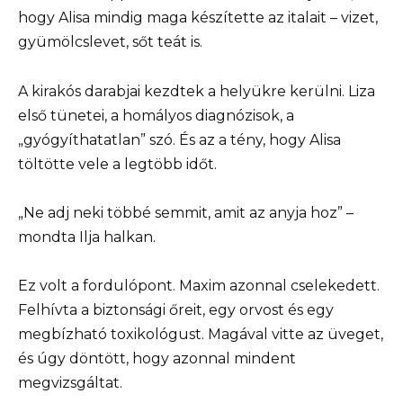
hogy Alisa mindig maga készítette az italait – vizet,
gyümölcslevet, sőt teát is.
A kirakós darabjai kezdtek a helyükre kerülni. Liza
első tünetei, a homályos diagnózisok, a
„gyógyíthatatlan” szó. És az a tény, hogy Alisa
töltötte vele a legtöbb időt.
„Ne adj neki többé semmit, amit az anyja hoz” –
mondta Ilja halkan.
Ez volt a fordulópont. Maxim azonnal cselekedett.
Felhívta a biztonsági őreit, egy orvost és egy
megbízható toxikológust. Magával vitte az üveget,
és úgy döntött, hogy azonnal mindent
megvizsgáltat.