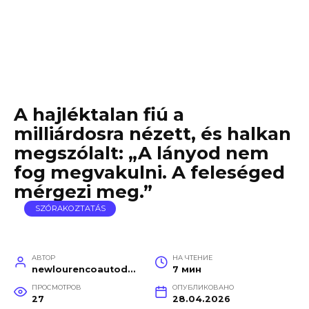
A hajléktalan fiú a
milliárdosra nézett, és halkan
megszólalt: „A lányod nem
fog megvakulni. A feleséged
mérgezi meg.”
SZÓRAKOZTATÁS
АВТОР
НА ЧТЕНИЕ
newlourencoautodetail
7 мин
ПРОСМОТРОВ
ОПУБЛИКОВАНО
27
28.04.2026