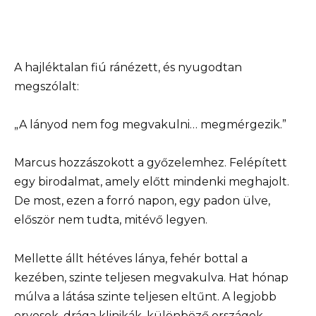
A hajléktalan fiú ránézett, és nyugodtan
megszólalt:
„A lányod nem fog megvakulni… megmérgezik.”
Marcus hozzászokott a győzelemhez. Felépített
egy birodalmat, amely előtt mindenki meghajolt.
De most, ezen a forró napon, egy padon ülve,
először nem tudta, mitévő legyen.
Mellette állt hétéves lánya, fehér bottal a
kezében, szinte teljesen megvakulva. Hat hónap
múlva a látása szinte teljesen eltűnt. A legjobb
orvosok, drága klinikák, különböző országok