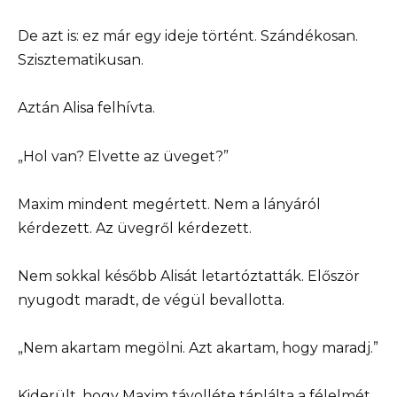
De azt is: ez már egy ideje történt. Szándékosan.
Szisztematikusan.
Aztán Alisa felhívta.
„Hol van? Elvette az üveget?”
Maxim mindent megértett. Nem a lányáról
kérdezett. Az üvegről kérdezett.
Nem sokkal később Alisát letartóztatták. Először
nyugodt maradt, de végül bevallotta.
„Nem akartam megölni. Azt akartam, hogy maradj.”
Kiderült, hogy Maxim távolléte táplálta a félelmét.