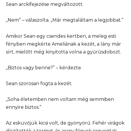
Sean arckifejezése megváltozott.
„Nem” – válaszolta. „Már megtaláltam a legjobbat.”
Amikor Sean egy csendes kertben, a meleg esti
fényben megkérte Ameliának a kezét, a lány már
sírt, mielőtt még kinyitotta volna a gyűrűsdobozt.
„Biztos vagy benne?” – kérdezte.
Sean szorosan fogta a kezét.
„Soha életemben nem voltam még semmiben
ennyire biztos.”
Az esküvőjük kicsi volt, de gyönyörű. Fehér virágok
díszítették a termet, és arany fények ragyogtak