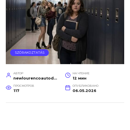
SZÓRAKOZTATÁS
АВТОР
НА ЧТЕНИЕ
newlourencoautodetail
12 мин
ПРОСМОТРОВ
ОПУБЛИКОВАНО
117
06.05.2026