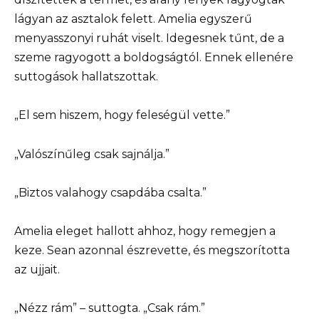
lágyan az asztalok felett. Amelia egyszerű
menyasszonyi ruhát viselt. Idegesnek tűnt, de a
szeme ragyogott a boldogságtól. Ennek ellenére
suttogások hallatszottak.
„El sem hiszem, hogy feleségül vette.”
„Valószínűleg csak sajnálja.”
„Biztos valahogy csapdába csalta.”
Amelia eleget hallott ahhoz, hogy remegjen a
keze. Sean azonnal észrevette, és megszorította
az ujjait.
„Nézz rám” – suttogta. „Csak rám.”