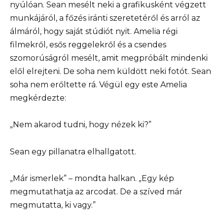
nyúlóan. Sean mesélt neki a grafikusként végzett
munkájáról, a főzés iránti szeretetéről és arról az
álmáról, hogy saját stúdiót nyit. Amelia régi
filmekről, esős reggelekről és a csendes
szomorúságról mesélt, amit megpróbált mindenki
elől elrejteni. De soha nem küldött neki fotót. Sean
soha nem erőltette rá. Végül egy este Amelia
megkérdezte:
„Nem akarod tudni, hogy nézek ki?”
Sean egy pillanatra elhallgatott.
„Már ismerlek” – mondta halkan. „Egy kép
megmutathatja az arcodat. De a szíved már
megmutatta, ki vagy.”