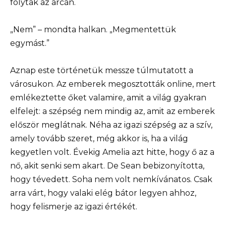
folytak az arcán.
„Nem” – mondta halkan. „Megmentettük
egymást.”
Aznap este történetük messze túlmutatott a
városukon. Az emberek megosztották online, mert
emlékeztette őket valamire, amit a világ gyakran
elfelejt: a szépség nem mindig az, amit az emberek
először meglátnak. Néha az igazi szépség az a szív,
amely tovább szeret, még akkor is, ha a világ
kegyetlen volt. Évekig Amelia azt hitte, hogy ő az a
nő, akit senki sem akart. De Sean bebizonyította,
hogy tévedett. Soha nem volt nemkívánatos. Csak
arra várt, hogy valaki elég bátor legyen ahhoz,
hogy felismerje az igazi értékét.