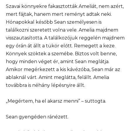
Szavai könnyekre fakasztották Ameliát, nem azért,
mert fájtak, hanem mert reményt adtak neki.
Hónapokkal később Sean személyesen is
találkozni szeretett volna vele. Amelia majdnem
visszautasította. A találkozójuk reggelén majdnem
egy órán át állt a tükör előtt. Remegett a keze.
Könnyek szöktek a szemébe. Biztos volt benne,
hogy minden véget ér, amint Sean meglátja.
Amikor megérkezett a kis kávézóba, Sean már az
ablaknál várt. Amint meglátta, felállt. Amelia
továbbra is néhány lépésnyire állt.
„Megértem, ha el akarsz menni” – suttogta.
Sean gyengéden ránézett.