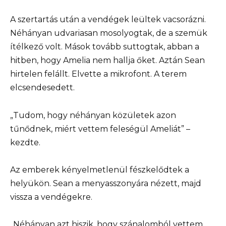
A szertartás után a vendégek leültek vacsorázni.
Néhányan udvariasan mosolyogtak, de a szemük
ítélkező volt. Mások tovább suttogtak, abban a
hitben, hogy Amelia nem hallja őket. Aztán Sean
hirtelen felállt. Elvette a mikrofont. A terem
elcsendesedett.
„Tudom, hogy néhányan közületek azon
tűnődnek, miért vettem feleségül Ameliát” –
kezdte.
Az emberek kényelmetlenül fészkelődtek a
helyükön. Sean a menyasszonyára nézett, majd
vissza a vendégekre.
„Néhányan azt hiszik, hogy szánalomból vettem