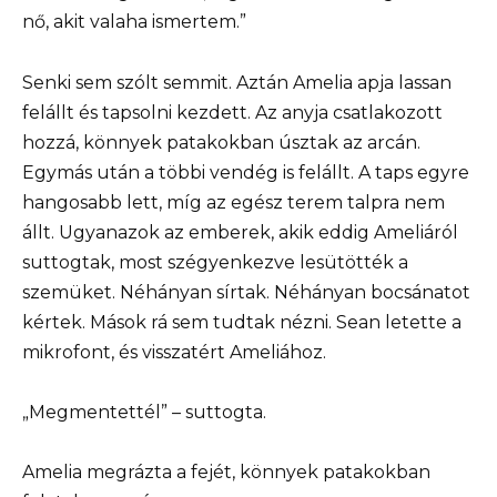
nő, akit valaha ismertem.”
Senki sem szólt semmit. Aztán Amelia apja lassan
felállt és tapsolni kezdett. Az anyja csatlakozott
hozzá, könnyek patakokban úsztak az arcán.
Egymás után a többi vendég is felállt. A taps egyre
hangosabb lett, míg az egész terem talpra nem
állt. Ugyanazok az emberek, akik eddig Ameliáról
suttogtak, most szégyenkezve lesütötték a
szemüket. Néhányan sírtak. Néhányan bocsánatot
kértek. Mások rá sem tudtak nézni. Sean letette a
mikrofont, és visszatért Ameliához.
„Megmentettél” – suttogta.
Amelia megrázta a fejét, könnyek patakokban