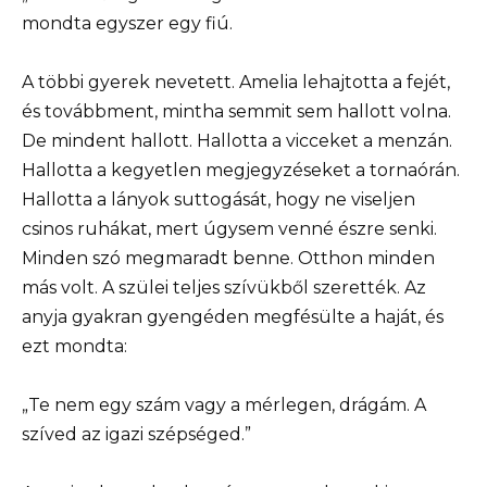
mondta egyszer egy fiú.
A többi gyerek nevetett. Amelia lehajtotta a fejét,
és továbbment, mintha semmit sem hallott volna.
De mindent hallott. Hallotta a vicceket a menzán.
Hallotta a kegyetlen megjegyzéseket a tornaórán.
Hallotta a lányok suttogását, hogy ne viseljen
csinos ruhákat, mert úgysem venné észre senki.
Minden szó megmaradt benne. Otthon minden
más volt. A szülei teljes szívükből szerették. Az
anyja gyakran gyengéden megfésülte a haját, és
ezt mondta:
„Te nem egy szám vagy a mérlegen, drágám. A
szíved az igazi szépséged.”