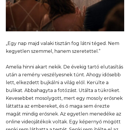
„Egy nap majd valaki tisztán fog látni téged. Nem
kegyetlen szemmel, hanem szeretettel.”
Amelia hinni akart nekik. De évekig tartó elutasítás
után a remény veszélyesnek tűnt. Ahogy idősebb
lett, elkezdett bujkálni a világ elől. Kerülte a
bulikat. Abbahagyta a fotózást. Utálta a tükröket.
Kevesebbet mosolygott, mert egy mosoly erősnek
láttatta az embereket, és ő maga sem érezte
magát mindig erősnek. Az egyetlen menedéke az
online videojátékok voltak. Egy képernyő mögött
senki sem láthatta a testét. Senki sem ítélte el az