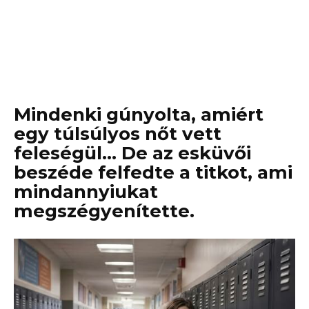
Mindenki gúnyolta, amiért
egy túlsúlyos nőt vett
feleségül… De az esküvői
beszéde felfedte a titkot, ami
mindannyiukat
megszégyenítette.