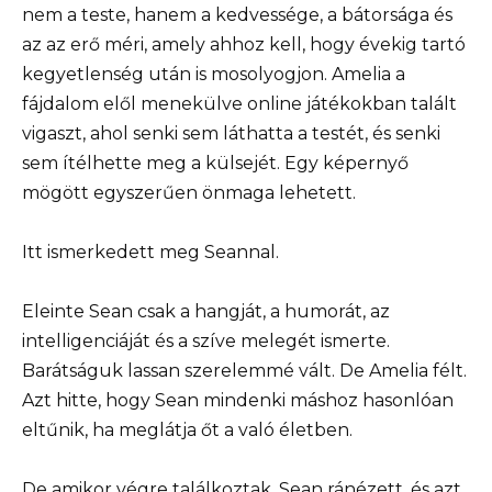
nem a teste, hanem a kedvessége, a bátorsága és
az az erő méri, amely ahhoz kell, hogy évekig tartó
kegyetlenség után is mosolyogjon. Amelia a
fájdalom elől menekülve online játékokban talált
vigaszt, ahol senki sem láthatta a testét, és senki
sem ítélhette meg a külsejét. Egy képernyő
mögött egyszerűen önmaga lehetett.
Itt ismerkedett meg Seannal.
Eleinte Sean csak a hangját, a humorát, az
intelligenciáját és a szíve melegét ismerte.
Barátságuk lassan szerelemmé vált. De Amelia félt.
Azt hitte, hogy Sean mindenki máshoz hasonlóan
eltűnik, ha meglátja őt a való életben.
De amikor végre találkoztak, Sean ránézett, és azt