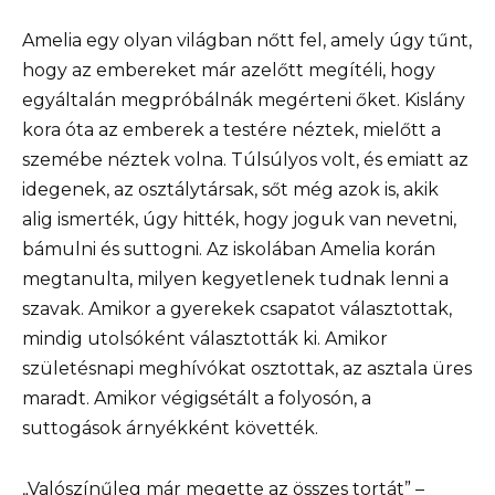
Amelia egy olyan világban nőtt fel, amely úgy tűnt,
hogy az embereket már azelőtt megítéli, hogy
egyáltalán megpróbálnák megérteni őket. Kislány
kora óta az emberek a testére néztek, mielőtt a
szemébe néztek volna. Túlsúlyos volt, és emiatt az
idegenek, az osztálytársak, sőt még azok is, akik
alig ismerték, úgy hitték, hogy joguk van nevetni,
bámulni és suttogni. Az iskolában Amelia korán
megtanulta, milyen kegyetlenek tudnak lenni a
szavak. Amikor a gyerekek csapatot választottak,
mindig utolsóként választották ki. Amikor
születésnapi meghívókat osztottak, az asztala üres
maradt. Amikor végigsétált a folyosón, a
suttogások árnyékként követték.
„Valószínűleg már megette az összes tortát” –