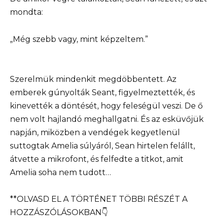
mondta:
„Még szebb vagy, mint képzeltem.”
Szerelmük mindenkit megdöbbentett. Az
emberek gúnyolták Seant, figyelmeztették, és
kinevették a döntését, hogy feleségül veszi. De ő
nem volt hajlandó meghallgatni. És az esküvőjük
napján, miközben a vendégek kegyetlenül
suttogtak Amelia súlyáról, Sean hirtelen felállt,
átvette a mikrofont, és felfedte a titkot, amit
Amelia soha nem tudott…
**OLVASD EL A TÖRTÉNET TÖBBI RÉSZÉT A
HOZZÁSZÓLÁSOKBAN👇