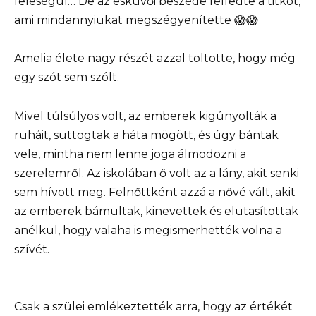
feleségül… De az esküvői beszéde felfedte a titkot,
ami mindannyiukat megszégyenítette 😱😱
Amelia élete nagy részét azzal töltötte, hogy még
egy szót sem szólt.
Mivel túlsúlyos volt, az emberek kigúnyolták a
ruháit, suttogtak a háta mögött, és úgy bántak
vele, mintha nem lenne joga álmodozni a
szerelemről. Az iskolában ő volt az a lány, akit senki
sem hívott meg. Felnőttként azzá a nővé vált, akit
az emberek bámultak, kinevettek és elutasítottak
anélkül, hogy valaha is megismerhették volna a
szívét.
Csak a szülei emlékeztették arra, hogy az értékét