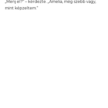
„Menj el?” – kérdezte. „Amelia, még szebb vagy,
mint képzeltem.”