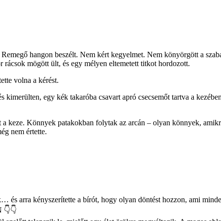
t. Remegő hangon beszélt. Nem kért kegyelmet. Nem könyörgött a szabads
r rácsok mögött ült, és egy mélyen eltemetett titkot hordozott.
ette volna a kérést.
n és kimerülten, egy kék takaróba csavart apró csecsemőt tartva a kezéb
t a keze. Könnyek patakokban folytak az arcán – olyan könnyek, amikre s
még nem értette.
… és arra kényszerítette a bírót, hogy olyan döntést hozzon, ami min
👇👇