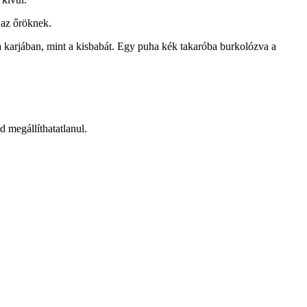
 az őröknek.
 a karjában, mint a kisbabát. Egy puha kék takaróba burkolózva a
 megállíthatatlanul.