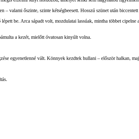
n – valami őszinte, szinte kétségbeesett. Hosszú szünet után biccentett
ő lépett be. Arca sápadt volt, mozdulatai lassúak, mintha többet cipelne
 bámulta a kezét, mielőtt óvatosan kinyúlt volna.
ése egyenetlenné vált. Könnyek kezdtek hullani – először halkan, majd
tás.