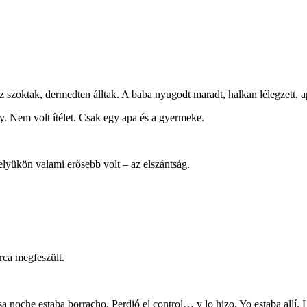
szoktak, dermedten álltak. A baba nyugodt maradt, halkan lélegzett, a
. Nem volt ítélet. Csak egy apa és a gyermeke.
elyükön valami erősebb volt – az elszántság.
arca megfeszült.
 noche estaba borracho. Perdió el control… y lo hizo. Yo estaba allí. L