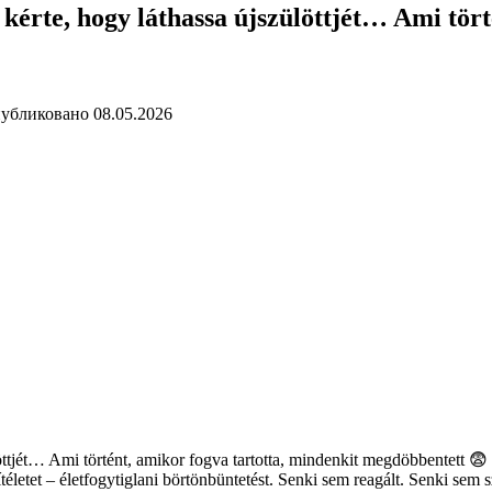
s kérte, hogy láthassa újszülöttjét… Ami tör
убликовано
08.05.2026
ülöttjét… Ami történt, amikor fogva tartotta, mindenkit megdöbbentett 😨
téletet – életfogytiglani börtönbüntetést. Senki sem reagált. Senki se