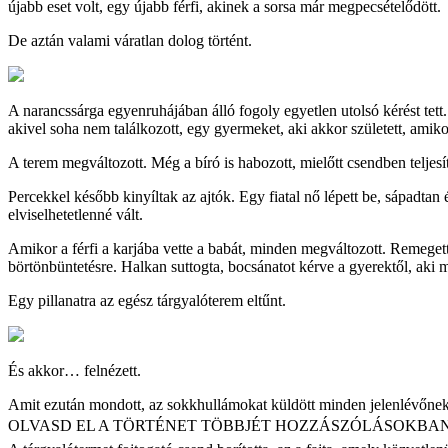
újabb eset volt, egy újabb férfi, akinek a sorsa már megpecsételődött.
De aztán valami váratlan dolog történt.
A narancssárga egyenruhájában álló fogoly egyetlen utolsó kérést tet
akivel soha nem találkozott, egy gyermeket, aki akkor született, amiko
A terem megváltozott. Még a bíró is habozott, mielőtt csendben teljesít
Percekkel később kinyíltak az ajtók. Egy fiatal nő lépett be, sápadta
elviselhetetlenné vált.
Amikor a férfi a karjába vette a babát, minden megváltozott. Remeget
börtönbüntetésre. Halkan suttogta, bocsánatot kérve a gyerektől, aki 
Egy pillanatra az egész tárgyalóterem eltűnt.
És akkor… felnézett.
Amit ezután mondott, az sokkhullámokat küldött minden jelenlévőnek
OLVASD EL A TÖRTÉNET TÖBBJÉT HOZZÁSZÓLÁSOKBAN 