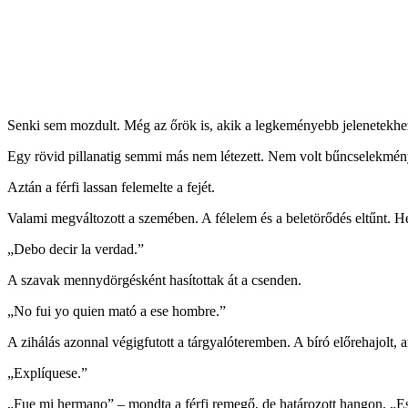
Senki sem mozdult. Még az őrök is, akik a legkeményebb jelenetekhez 
Egy rövid pillanatig semmi más nem létezett. Nem volt bűncselekmény
Aztán a férfi lassan felemelte a fejét.
Valami megváltozott a szemében. A félelem és a beletörődés eltűnt. H
„Debo decir la verdad.”
A szavak mennydörgésként hasítottak át a csenden.
„No fui yo quien mató a ese hombre.”
A zihálás azonnal végigfutott a tárgyalóteremben. A bíró előrehajolt, 
„Explíquese.”
„Fue mi hermano” – mondta a férfi remegő, de határozott hangon. „Esa