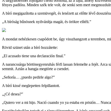
A tárgyalótermet fojtogató csend borította, az a fajta, amely közvetle
fényes padlóra. Minden szék tele volt, de senki sem mert megmozduln
A bíró megigazította a szemüvegét, és lenézett az előtte lévő dossziéra
„A bíróság bűnösnek nyilvánítja magát, és örökre elítéli.”
A mondat nehézkesen csapódott be, úgy visszhangzott a teremben, min
Rövid szünet után a bíró hozzátette:
„El acusado tiene una declaración final.”
A narancssárga börtönegyenruhás férfi lassan felemelte a fejét. Arca sá
semmit. Aztán a hangja megtörte a csendet.
„Señoría… ¿puedo pedirle algo?”
A bíró kissé meglepetten felpillantott.
„¿Cé desea?”
„Quiero ver a mi hijo. Nació cuando yo ya estaba en prisión… Nunca 
Feszültséghullám terjedt el a tárgyalóteremben. A kérés egyszerű volt