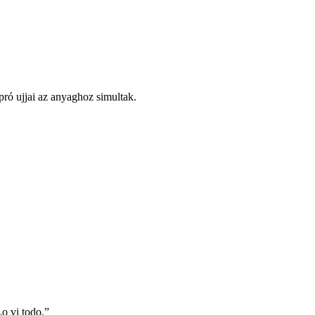
pró ujjai az anyaghoz simultak.
o vi todo.”