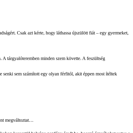
ágért. Csak azt kérte, hogy láthassa újszülött fiát – egy gyermeket,
en. A tárgyalóteremben minden szem követte. A feszültség
enki sem számított egy olyan férfitól, akit éppen most ítéltek
dent megváltoztat…