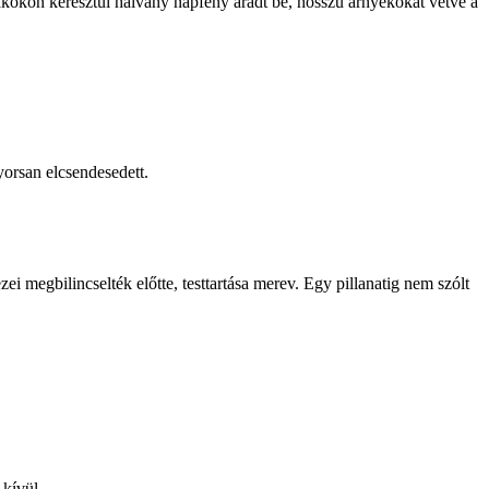
ablakokon keresztül halvány napfény áradt be, hosszú árnyékokat vetve a
orsan elcsendesedett.
ei megbilincselték előtte, testtartása merev. Egy pillanatig nem szólt
 kívül.