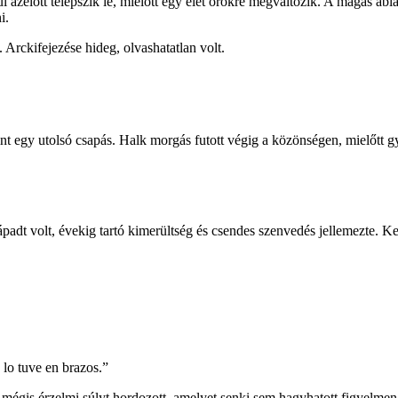
nül azelőtt telepszik le, mielőtt egy élet örökre megváltozik. A magas 
i.
. Arckifejezése hideg, olvashatatlan volt.
t egy utolsó csapás. Halk morgás futott végig a közönségen, mielőtt gy
padt volt, évekig tartó kimerültség és csendes szenvedés jellemezte. Kez
lo tuve en brazos.”
, mégis érzelmi súlyt hordozott, amelyet senki sem hagyhatott figyelmen