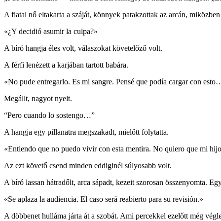
A fiatal nő eltakarta a száját, könnyek patakzottak az arcán, miközben 
«¿Y decidió asumir la culpa?»
A bíró hangja éles volt, válaszokat követelőző volt.
A férfi lenézett a karjában tartott babára.
«No pude entregarlo. Es mi sangre. Pensé que podía cargar con esto…
Megállt, nagyot nyelt.
“Pero cuando lo sostengo…”
A hangja egy pillanatra megszakadt, mielőtt folytatta.
«Entiendo que no puedo vivir con esta mentira. No quiero que mi hij
Az ezt követő csend minden eddiginél súlyosabb volt.
A bíró lassan hátradőlt, arca sápadt, kezeit szorosan összenyomta. Egy 
«Se aplaza la audiencia. El caso será reabierto para su revisión.»
A döbbenet hulláma járta át a szobát. Ami percekkel ezelőtt még végle