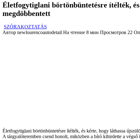
Életfogytiglani börtönbüntetésre ítélték, é
megdöbbentett
SZÓRAKOZTATÁS
Автор
newlourencoautodetail
На чтение
8 мин
Просмотров
22
Оп
Életfogytiglani börtönbüntetésre ítélték, és kérte, hogy láthassa újsz
A tárgyalóteremben csend honolt, miközben a bíró kihirdette a végső í