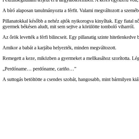
A bíró alaposan tanulmányozta a férfit. Valami megváltozott a szemébe
Pillanatokkal később a nehéz ajtók nyikorogva kinyíltak. Egy fiatal n
gyermek békésen aludt, mit sem sejtve a körülötte tomboló viharról.
Az őrök levették a férfi bilincseit. Egy pillanatig szinte hitetlenkedve
Amikor a babát a karjába helyezték, minden megváltozott.
Remegett a keze, miközben a gyermeket a mellkasához szorította. Légz
„Perdóname… perdóname, cariño…”
A suttogás betöltötte a csendes szobát, hangosabb, mint bármilyen kiál