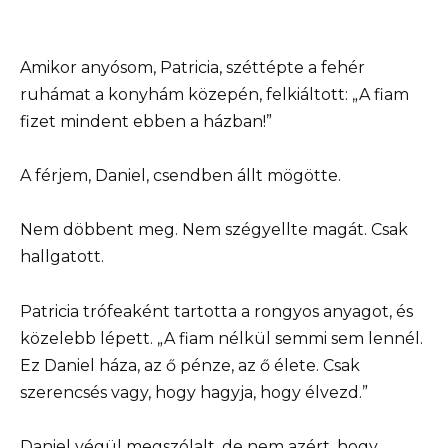
Amikor anyósom, Patricia, széttépte a fehér
ruhámat a konyhám közepén, felkiáltott: „A fiam
fizet mindent ebben a házban!”
A férjem, Daniel, csendben állt mögötte.
Nem döbbent meg. Nem szégyellte magát. Csak
hallgatott.
Patricia trófeaként tartotta a rongyos anyagot, és
közelebb lépett. „A fiam nélkül semmi sem lennél.
Ez Daniel háza, az ő pénze, az ő élete. Csak
szerencsés vagy, hogy hagyja, hogy élvezd.”
Daniel végül megszólalt, de nem azért, hogy