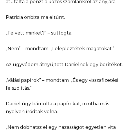
átutalta a pénzt a közös számlánkról az anyjára.
Patricia önbizalma eltűnt.
„Felvett minket?” – suttogta.
„Nem” – mondtam. „Lelepleztétek magatokat.”
Az ügyvédem átnyújtott Danielnek egy borítékot.
„Válási papírok” – mondtam. „És egy visszafizetési
felszólítás.”
Daniel úgy bámulta a papírokat, mintha más
nyelven íródtak volna.
„Nem dobhatsz el egy házasságot egyetlen vita