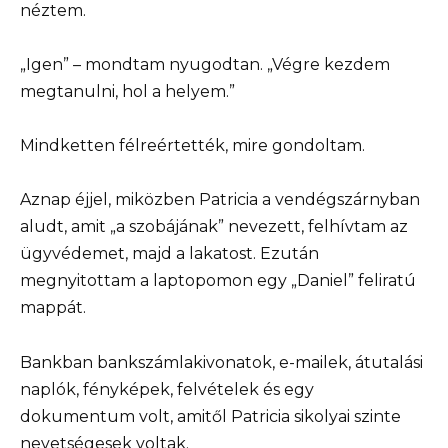
néztem.
„Igen” – mondtam nyugodtan. „Végre kezdem
megtanulni, hol a helyem.”
Mindketten félreértették, mire gondoltam.
Aznap éjjel, miközben Patricia a vendégszárnyban
aludt, amit „a szobájának” nevezett, felhívtam az
ügyvédemet, majd a lakatost. Ezután
megnyitottam a laptopomon egy „Daniel” feliratú
mappát.
Bankban bankszámlakivonatok, e-mailek, átutalási
naplók, fényképek, felvételek és egy
dokumentum volt, amitől Patricia sikolyai szinte
nevetségesek voltak.