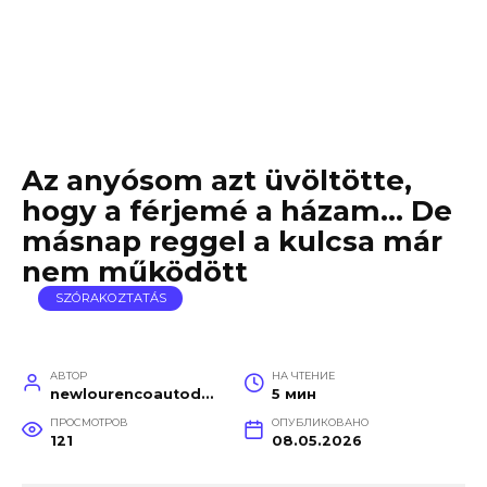
Az anyósom azt üvöltötte,
hogy a férjemé a házam… De
másnap reggel a kulcsa már
nem működött
SZÓRAKOZTATÁS
АВТОР
НА ЧТЕНИЕ
newlourencoautodetail
5 мин
ПРОСМОТРОВ
ОПУБЛИКОВАНО
121
08.05.2026