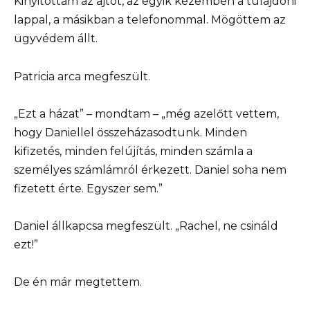
Kinyitottam az ajtót, az egyik kezemben a tulajdoni
lappal, a másikban a telefonommal. Mögöttem az
ügyvédem állt.
Patricia arca megfeszült.
„Ezt a házat” – mondtam – „még azelőtt vettem,
hogy Daniellel összeházasodtunk. Minden
kifizetés, minden felújítás, minden számla a
személyes számlámról érkezett. Daniel soha nem
fizetett érte. Egyszer sem.”
Daniel állkapcsa megfeszült. „Rachel, ne csináld
ezt!”
De én már megtettem.