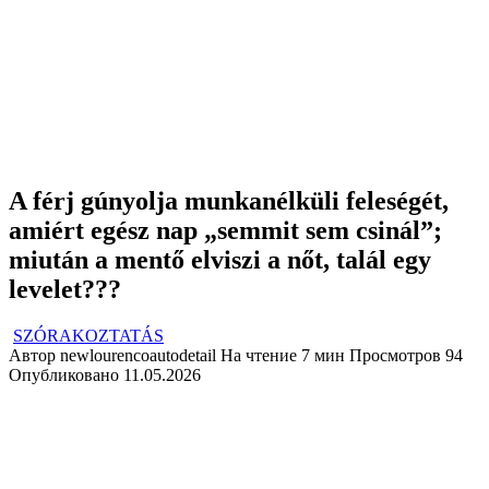
A férj gúnyolja munkanélküli feleségét,
amiért egész nap „semmit sem csinál”;
miután a mentő elviszi a nőt, talál egy
levelet???
SZÓRAKOZTATÁS
Автор
newlourencoautodetail
На чтение
7 мин
Просмотров
94
Опубликовано
11.05.2026