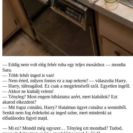
— Eddig nem volt elég fehér ruha egy teljes mosáshoz — mondta
Sara.
— Több fehér inged is van!
— Nem érted, milyen fontos ez a nap nekem? — válaszolta Harry.
— Harry, túlreagálod. Ez csak a megjelenésről szól. Egyetlen ingről.
— Akkor ne kiabálj velem!
— Tényleg? Most engem hibáztatsz azért, mert kiabálok? Ezt
akarod elkezdeni?
— Mit fogsz csinálni, Harry? Hatalmas ügyet csinálsz a semmiből.
Senkit nem fog érdekelni az inged színe, mert mindenki az
előadásodra figyel majd.
— Mi ez? Mondd még egyszer… Tényleg ezt mondtad? Tudod,