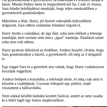
házat. Miután férjhez ment és megszületett két fia, Cody és Sonny,
Sara feladta belsőépítészi munkáját, hogy teljes munkaidőben a
gyermekeiről gondoskodjon.
Miközben a férje, Harry, jól fizetett videojáték-fejlesztőként
dolgozott, Sara otthon számtalan feladatot végzett el.
Harry fizette a számlákat, de úgy tűnt, soha nem értékeli a felesége
munkáját, mert szerinte neki nincs „igazi” munkája. Ráadásul szinte
soha nem volt otthon.
Harry gyakran túlórázott az irodában. Amikor hazaért, elvárta, hogy
Sara gondoskodjon a házról, a gyerekekről, sőt még az ő dolgairól
is.
Egy reggel Sara és a gyerekek arra vártak, hogy Harry csatlakozzon
hozzájuk reggelizni.
Amikor belépett a konyhába, a telefonját nézte, és még csak nem is
köszönt a családjának. Gyorsan felkapott egy pirítóst, majd
visszament a hálószobába.
Nem sokkal később kiabálni kezdett Sarával, amiért az nem vasalta
ki a fehér ingét egy fontos megbeszélésre.