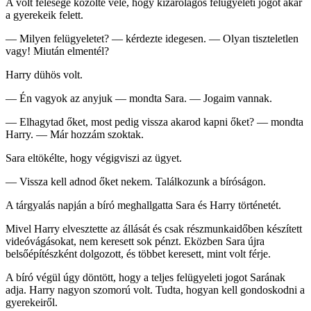
A volt felesége közölte vele, hogy kizárólagos felügyeleti jogot akar
a gyerekeik felett.
— Milyen felügyeletet? — kérdezte idegesen. — Olyan tiszteletlen
vagy! Miután elmentél?
Harry dühös volt.
— Én vagyok az anyjuk — mondta Sara. — Jogaim vannak.
— Elhagytad őket, most pedig vissza akarod kapni őket? — mondta
Harry. — Már hozzám szoktak.
Sara eltökélte, hogy végigviszi az ügyet.
— Vissza kell adnod őket nekem. Találkozunk a bíróságon.
A tárgyalás napján a bíró meghallgatta Sara és Harry történetét.
Mivel Harry elvesztette az állását és csak részmunkaidőben készített
videóvágásokat, nem keresett sok pénzt. Eközben Sara újra
belsőépítészként dolgozott, és többet keresett, mint volt férje.
A bíró végül úgy döntött, hogy a teljes felügyeleti jogot Sarának
adja. Harry nagyon szomorú volt. Tudta, hogyan kell gondoskodni a
gyerekeiről.