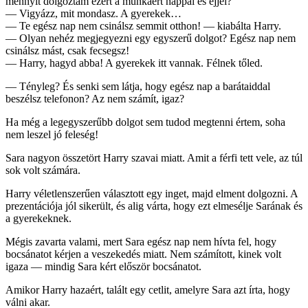
mennyit dolgoztam ezért a munkáért nappal és éjjel?
— Vigyázz, mit mondasz. A gyerekek…
— Te egész nap nem csinálsz semmit otthon! — kiabálta Harry.
— Olyan nehéz megjegyezni egy egyszerű dolgot? Egész nap nem
csinálsz mást, csak fecsegsz!
— Harry, hagyd abba! A gyerekek itt vannak. Félnek tőled.
— Tényleg? És senki sem látja, hogy egész nap a barátaiddal
beszélsz telefonon? Az nem számít, igaz?
Ha még a legegyszerűbb dolgot sem tudod megtenni értem, soha
nem leszel jó feleség!
Sara nagyon összetört Harry szavai miatt. Amit a férfi tett vele, az túl
sok volt számára.
Harry véletlenszerűen választott egy inget, majd elment dolgozni. A
prezentációja jól sikerült, és alig várta, hogy ezt elmesélje Sarának és
a gyerekeknek.
Mégis zavarta valami, mert Sara egész nap nem hívta fel, hogy
bocsánatot kérjen a veszekedés miatt. Nem számított, kinek volt
igaza — mindig Sara kért először bocsánatot.
Amikor Harry hazaért, talált egy cetlit, amelyre Sara azt írta, hogy
válni akar.