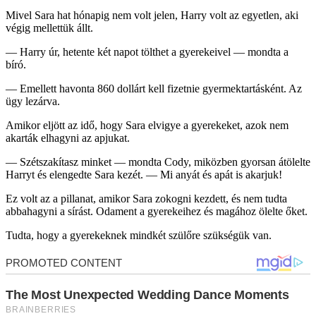
Mivel Sara hat hónapig nem volt jelen, Harry volt az egyetlen, aki
végig mellettük állt.
— Harry úr, hetente két napot tölthet a gyerekeivel — mondta a
bíró.
— Emellett havonta 860 dollárt kell fizetnie gyermektartásként. Az
ügy lezárva.
Amikor eljött az idő, hogy Sara elvigye a gyerekeket, azok nem
akarták elhagyni az apjukat.
— Szétszakítasz minket — mondta Cody, miközben gyorsan átölelte
Harryt és elengedte Sara kezét. — Mi anyát és apát is akarjuk!
Ez volt az a pillanat, amikor Sara zokogni kezdett, és nem tudta
abbahagyni a sírást. Odament a gyerekeihez és magához ölelte őket.
Tudta, hogy a gyerekeknek mindkét szülőre szükségük van.