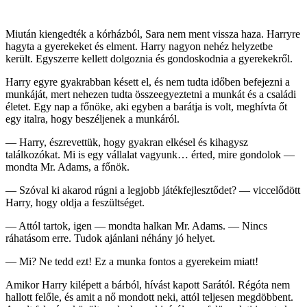
Miután kiengedték a kórházból, Sara nem ment vissza haza. Harryre
hagyta a gyerekeket és elment. Harry nagyon nehéz helyzetbe
került. Egyszerre kellett dolgoznia és gondoskodnia a gyerekekről.
Harry egyre gyakrabban késett el, és nem tudta időben befejezni a
munkáját, mert nehezen tudta összeegyeztetni a munkát és a családi
életet. Egy nap a főnöke, aki egyben a barátja is volt, meghívta őt
egy italra, hogy beszéljenek a munkáról.
— Harry, észrevettük, hogy gyakran elkésel és kihagysz
találkozókat. Mi is egy vállalat vagyunk… érted, mire gondolok —
mondta Mr. Adams, a főnök.
— Szóval ki akarod rúgni a legjobb játékfejlesztődet? — viccelődött
Harry, hogy oldja a feszültséget.
— Attól tartok, igen — mondta halkan Mr. Adams. — Nincs
ráhatásom erre. Tudok ajánlani néhány jó helyet.
— Mi? Ne tedd ezt! Ez a munka fontos a gyerekeim miatt!
Amikor Harry kilépett a bárból, hívást kapott Sarától. Régóta nem
hallott felőle, és amit a nő mondott neki, attól teljesen megdöbbent.