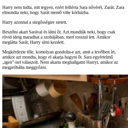
Harry nem tudta, mit tegyen, ezért felhívta Sara nővérét, Zarát. Zara
elmondta neki, hogy Sarát mentő vitte kórházba.
Harry azonnal a sürgősségire sietett.
Beszélni akart Sarával és látni őt. Azt mondták neki, hogy csak
rövid ideig maradhat a szobájában, mert rosszul lett. Amikor
meglátta Sarát, Harry sírni kezdett.
Megkérdezte tőle, komolyan gondolta-e azt, amit a levélben írt,
amikor azt mondta, hogy el akarja hagyni őt. Sara egyértelmű
„igen”-nel válaszolt. Nem akarta meghallgatni Harryt, amikor az
megpróbálta meggyőzni.