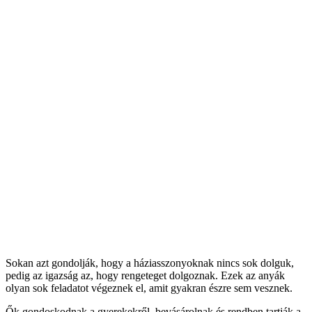
Sokan azt gondolják, hogy a háziasszonyoknak nincs sok dolguk,
pedig az igazság az, hogy rengeteget dolgoznak. Ezek az anyák
olyan sok feladatot végeznek el, amit gyakran észre sem vesznek.
Ők gondoskodnak a gyerekekről, bevásárolnak és rendben tartják a