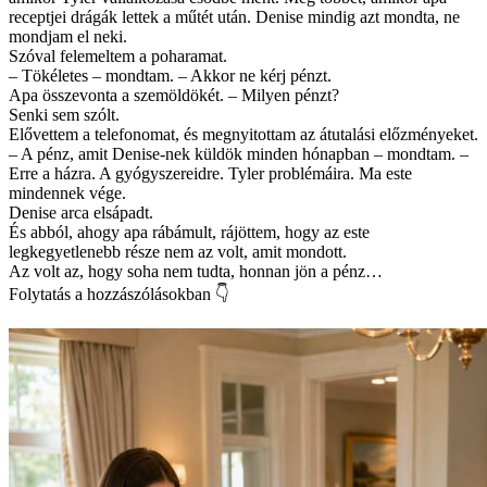
receptjei drágák lettek a műtét után. Denise mindig azt mondta, ne
mondjam el neki.
Szóval felemeltem a poharamat.
– Tökéletes – mondtam. – Akkor ne kérj pénzt.
Apa összevonta a szemöldökét. – Milyen pénzt?
Senki sem szólt.
Elővettem a telefonomat, és megnyitottam az átutalási előzményeket.
– A pénz, amit Denise-nek küldök minden hónapban – mondtam. –
Erre a házra. A gyógyszereidre. Tyler problémáira. Ma este
mindennek vége.
Denise arca elsápadt.
És abból, ahogy apa rábámult, rájöttem, hogy az este
legkegyetlenebb része nem az volt, amit mondott.
Az volt az, hogy soha nem tudta, honnan jön a pénz…
Folytatás a hozzászólásokban 👇