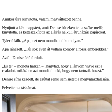
Amikor újra kinyitotta, valami megváltozott benne.
Nyújtott a kék mappáért, amit Denise büszkén tett a széke mellé,
kinyitotta, és kettészakította az aláírás nélküli átruházási papírokat.
Tyler felállt. „Apa, ezt nem mondhatod komolyan.”
Apa ránézett. „Túl sok éven át voltam komoly a rossz emberekkel.”
Aztán Denise felé fordult.
„És te” – mondta halkan – „hagytad, hogy a lányom vigye ezt a
családot, miközben azt mondtad neki, hogy nem tartozik hozzá.”
Denise sírni kezdett, de ezúttal senki sem sietett a megvigasztalására.
Felvettem a táskámat.