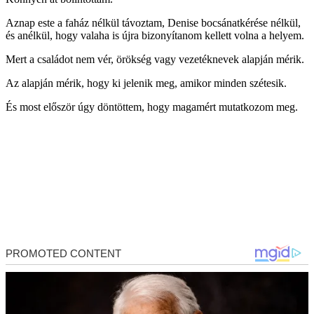
Aznap este a faház nélkül távoztam, Denise bocsánatkérése nélkül,
és anélkül, hogy valaha is újra bizonyítanom kellett volna a helyem.
Mert a családot nem vér, örökség vagy vezetéknevek alapján mérik.
Az alapján mérik, hogy ki jelenik meg, amikor minden szétesik.
És most először úgy döntöttem, hogy magamért mutatkozom meg.