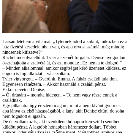
Lassan letettem a villámat. „Tylernek adod a kabint, miközben ez a
ház fizetési késedelemben van, és apa orvosi számlái még mindig
nincsenek kifizetve?”
Rachel mosolya eltűnt. Tyler a szemét forgatta. Denise nyugodtan
összehajtotta a szalvétáját, és azt mondta: „Ez nem a te dolgod.”
– Minden alkalommal, amikor segítséget kérő üzenetet küldesz, ez
engem is foglalkoztat – válaszoltam.
Tyler vigyorgott. – Gyerünk, Emma. A faház családi tulajdon.
Egyenesen ránéztem. – Akkor használd a családi pénzt.
Ekkor nevetett Denise.
– Ó, drágám – mondta hidegen. – Te nem vagy része ennek a
családnak.
Egy pillanatra úgy éreztem magam, mint a nem kívánt gyermek –
apa lánya az első házasságából, a lány, akit Denise eltűrt, de soha
nem fogadott el igazán.
De én voltam az is, aki tizenkilenc hónapon keresztül csendben
küldött pénzt. A legtöbb hónapban háromezer dollárt. Többet,
amikor Tyler vállalkozása csődbe ment. Még többet, amikor apa