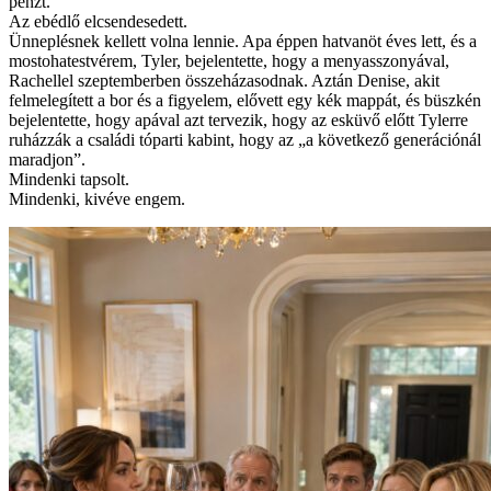
pénzt.”
Az ebédlő elcsendesedett.
Ünneplésnek kellett volna lennie. Apa éppen hatvanöt éves lett, és a
mostohatestvérem, Tyler, bejelentette, hogy a menyasszonyával,
Rachellel szeptemberben összeházasodnak. Aztán Denise, akit
felmelegített a bor és a figyelem, elővett egy kék mappát, és büszkén
bejelentette, hogy apával azt tervezik, hogy az esküvő előtt Tylerre
ruházzák a családi tóparti kabint, hogy az „a következő generációnál
maradjon”.
Mindenki tapsolt.
Mindenki, kivéve engem.