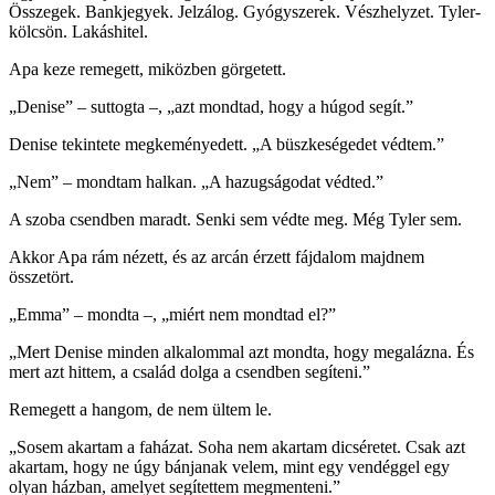
Összegek. Bankjegyek. Jelzálog. Gyógyszerek. Vészhelyzet. Tyler-
kölcsön. Lakáshitel.
Apa keze remegett, miközben görgetett.
„Denise” – suttogta –, „azt mondtad, hogy a húgod segít.”
Denise tekintete megkeményedett. „A büszkeségedet védtem.”
„Nem” – mondtam halkan. „A hazugságodat védted.”
A szoba csendben maradt. Senki sem védte meg. Még Tyler sem.
Akkor Apa rám nézett, és az arcán érzett fájdalom majdnem
összetört.
„Emma” – mondta –, „miért nem mondtad el?”
„Mert Denise minden alkalommal azt mondta, hogy megalázna. És
mert azt hittem, a család dolga a csendben segíteni.”
Remegett a hangom, de nem ültem le.
„Sosem akartam a faházat. Soha nem akartam dicséretet. Csak azt
akartam, hogy ne úgy bánjanak velem, mint egy vendéggel egy
olyan házban, amelyet segítettem megmenteni.”