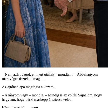
– Nem azért vágok el, mert utállak – mondtam. – Abbahagyom,
mert végre tisztelem magam.
Az ajtóban apa megfogta a kezem.
– A lányom vagy – mondta. – Mindig is az voltál. Sajnálom, hogy
hagytam, hogy bárki másképp éreztesse veled.
Könnyen át bólintottam.