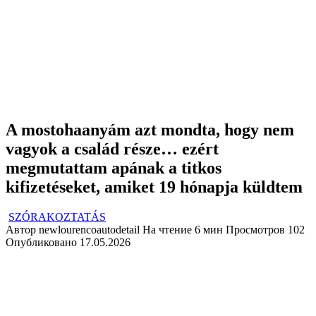
A mostohaanyám azt mondta, hogy nem
vagyok a család része… ezért
megmutattam apának a titkos
kifizetéseket, amiket 19 hónapja küldtem
SZÓRAKOZTATÁS
Автор
newlourencoautodetail
На чтение
6 мин
Просмотров
102
Опубликовано
17.05.2026