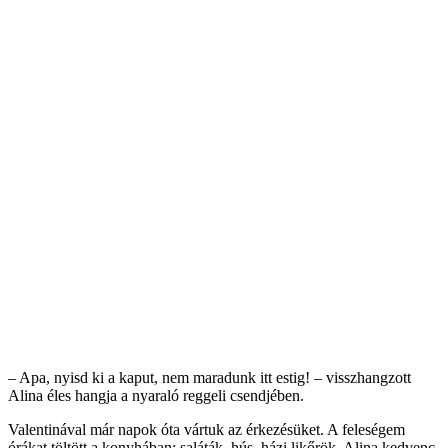
– Apa, nyisd ki a kaput, nem maradunk itt estig! – visszhangzott
Alina éles hangja a nyaraló reggeli csendjében.
Valentinával már napok óta vártuk az érkezésüket. A feleségem
órákat töltött a konyhában: saláták, hús, házi likőrök, Alina kedvenc