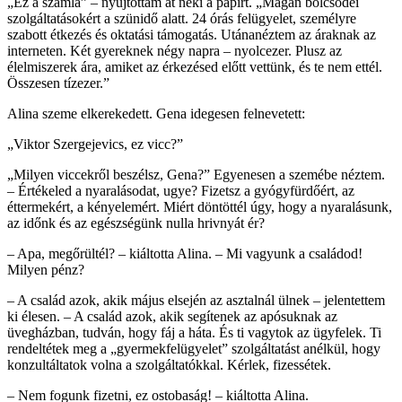
„Ez a számla” – nyújtottam át neki a papírt. „Magán bölcsődei
szolgáltatásokért a szünidő alatt. 24 órás felügyelet, személyre
szabott étkezés és oktatási támogatás. Utánanéztem az áraknak az
interneten. Két gyereknek négy napra – nyolcezer. Plusz az
élelmiszerek ára, amiket az érkezésed előtt vettünk, és te nem ettél.
Összesen tízezer.”
Alina szeme elkerekedett. Gena idegesen felnevetett:
„Viktor Szergejevics, ez vicc?”
„Milyen viccekről beszélsz, Gena?” Egyenesen a szemébe néztem.
– Értékeled a nyaralásodat, ugye? Fizetsz a gyógyfürdőért, az
éttermekért, a kényelemért. Miért döntöttél úgy, hogy a nyaralásunk,
az időnk és az egészségünk nulla hrivnyát ér?
– Apa, megőrültél? – kiáltotta Alina. – Mi vagyunk a családod!
Milyen pénz?
– A család azok, akik május elsején az asztalnál ülnek – jelentettem
ki élesen. – A család azok, akik segítenek az apósuknak az
üvegházban, tudván, hogy fáj a háta. És ti vagytok az ügyfelek. Ti
rendeltétek meg a „gyermekfelügyelet” szolgáltatást anélkül, hogy
konzultáltatok volna a szolgáltatókkal. Kérlek, fizessétek.
– Nem fogunk fizetni, ez ostobaság! – kiáltotta Alina.