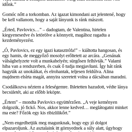
időnk.”
Gomóc nőtt a torkomban. Az igazat kimondani azt jelentené, hogy
be kell vallanom, hogy a saját lányunk is ránk mászott.
„Érted, Pavlovics…” – dadogtam, de Valentina, hirtelen
kiegyenesedve és letörölve a könnyeit, magához ragadta a
kezdeményezést.
„Ó, Pavlovics, ez egy igazi katasztrófa!” – kiáltotta hangosan, és
egy hamis, de meggyőző mosolyt erőltetett az arcára. „Genának
válsághelyzete volt a munkahelyén; sürgősen felhívták.” Valami
hiba van a rendszerben, és csak ő tudja megjavítani. Így hát ránk
hagyták az unokáikat, és elrohantak, teljesen feldúlva. Alina
majdnem elsírta magát, annyira szeretett volna a dácsában maradni.
Csodálkozva néztem a feleségemre. Ihletetten hazudott, védte lánya
becsületét, aki az előbb leköpte.
„Értem” – mondta Pavlovics együttérzően. „A veje keményen
dolgozik, jó fickó. Nos, akkor lenne kedved… meglátogatni minket
ma este? Főzök egy kis ribizlilikőrt.”
„Nem engedhetjük meg magunknak, hogy egy jó dolgot
elpazaroljunk. Az asztalaink itt görnyednek a súly alatt, úgyhogy