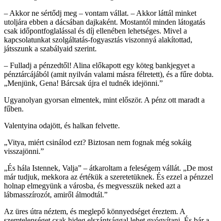
– Akkor ne sértődj meg – vontam vállat. – Akkor láttál minket
utoljára ebben a dácsában dajkaként. Mostantól minden látogatás
csak időpontfoglalással és díj ellenében lehetséges. Mivel a
kapcsolatunkat szolgáltatás-fogyasztás viszonnyá alakítottad,
játsszunk a szabályaid szerint.
– Fulladj a pénzedtől! Alina előkapott egy köteg bankjegyet a
pénztárcájából (amit nyilván valami másra félretett), és a fűre dobta.
„Menjünk, Gena! Bárcsak újra el tudnék idejönni.”
Ugyanolyan gyorsan elmentek, mint először. A pénz ott maradt a
fűben.
Valentyina odajött, és halkan felvette.
„Vitya, miért csinálod ezt? Biztosan nem fognak még sokáig
visszajönni.”
„És hála Istennek, Valja” – átkaroltam a feleségem vállát. „De most
már tudjuk, mekkora az értékük a szeretetüknek. És ezzel a pénzzel
holnap elmegyünk a városba, és megvesszük neked azt a
lábmasszírozót, amiről álmodtál.”
Az üres útra néztem, és meglepő könnyedséget éreztem. A
szemtelenséget csak hideg elszántsággal lehet gyógyítani. És bár a