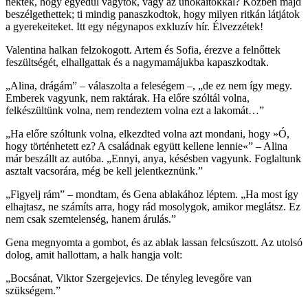
nektek, hogy egyedül vagytok, vagy az unokáitokkal? Közben majd
beszélgethettek; ti mindig panaszkodtok, hogy milyen ritkán látjátok
a gyerekeiteket. Itt egy négynapos exkluzív hír. Élvezzétek!
Valentina halkan felzokogott. Artem és Sofia, érezve a felnőttek
feszültségét, elhallgattak és a nagymamájukba kapaszkodtak.
„Alina, drágám” – válaszolta a feleségem –, „de ez nem így megy.
Emberek vagyunk, nem raktárak. Ha előre szóltál volna,
felkészültünk volna, nem rendeztem volna ezt a lakomát…”
„Ha előre szóltunk volna, elkezdted volna azt mondani, hogy »Ó,
hogy történhetett ez? A családnak együtt kellene lennie«” – Alina
már beszállt az autóba. „Ennyi, anya, késésben vagyunk. Foglaltunk
asztalt vacsorára, még be kell jelentkeznünk.”
„Figyelj rám” – mondtam, és Gena ablakához léptem. „Ha most így
elhajtasz, ne számíts arra, hogy rád mosolygok, amikor meglátsz. Ez
nem csak szemtelenség, hanem árulás.”
Gena megnyomta a gombot, és az ablak lassan felcsúszott. Az utolsó
dolog, amit hallottam, a halk hangja volt:
„Bocsánat, Viktor Szergejevics. De tényleg levegőre van
szükségem.”