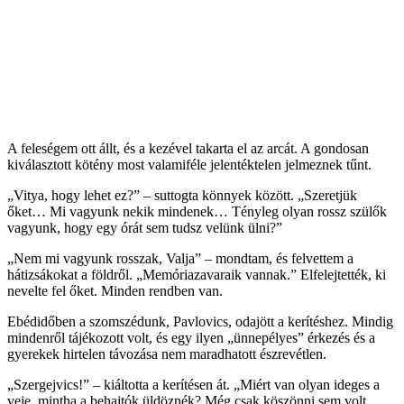
A feleségem ott állt, és a kezével takarta el az arcát. A gondosan
kiválasztott kötény most valamiféle jelentéktelen jelmeznek tűnt.
„Vitya, hogy lehet ez?” – suttogta könnyek között. „Szeretjük
őket… Mi vagyunk nekik mindenek… Tényleg olyan rossz szülők
vagyunk, hogy egy órát sem tudsz velünk ülni?”
„Nem mi vagyunk rosszak, Valja” – mondtam, és felvettem a
hátizsákokat a földről. „Memóriazavaraik vannak.” Elfelejtették, ki
nevelte fel őket. Minden rendben van.
Ebédidőben a szomszédunk, Pavlovics, odajött a kerítéshez. Mindig
mindenről tájékozott volt, és egy ilyen „ünnepélyes” érkezés és a
gyerekek hirtelen távozása nem maradhatott észrevétlen.
„Szergejvics!” – kiáltotta a kerítésen át. „Miért van olyan ideges a
veje, mintha a behajtók üldöznék? Még csak köszönni sem volt