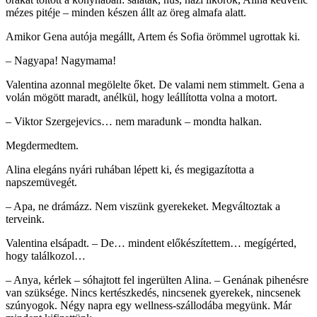
mézes pitéje – minden készen állt az öreg almafa alatt.
Amikor Gena autója megállt, Artem és Sofia örömmel ugrottak ki.
– Nagyapa! Nagymama!
Valentina azonnal megölelte őket. De valami nem stimmelt. Gena a
volán mögött maradt, anélkül, hogy leállította volna a motort.
– Viktor Szergejevics… nem maradunk – mondta halkan.
Megdermedtem.
Alina elegáns nyári ruhában lépett ki, és megigazította a
napszemüvegét.
– Apa, ne drámázz. Nem viszünk gyerekeket. Megváltoztak a
terveink.
Valentina elsápadt. – De… mindent előkészítettem… megígérted,
hogy találkozol…
– Anya, kérlek – sóhajtott fel ingerülten Alina. – Genának pihenésre
van szüksége. Nincs kertészkedés, nincsenek gyerekek, nincsenek
szúnyogok. Négy napra egy wellness-szállodába megyünk. Már