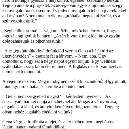
három hónapja gyászol a helyszínen, egyetlen szabadnap nélkül.
Tegnap adta le a projektet. Szüksége van egy kis újraindításra, egy
kis nyugalomra és csendre. És milyen nyugalom lehet a gyerekekkel
a dácsában? Artem unatkozik, megpróbálja megetetni Sofiát, és a
szúnyogok csípik.”
„Segítettünk volna!” – vágtam közbe, miközben éreztem, hogy
jogos harag gyűlik bennem. „Azért hívtunk meg ide, hogy együtt
dolgozhassunk és pihenhessünk.”
„A te „együttműködés” definíciód szerint Gena a hátát töri az
ültetvényeiden” – csattant fel a lányom. – Nem, apa. Úgy
döntöttünk, hogy ezt a négy napot együtt töltjük. Egy wellness-
szállodában, száz kilométerre innen. A foglalás már ki van fizetve,
nem lehet lemondani.
A vejemre néztem. Még mindig nem szállt ki az autóból. Úgy ült ott,
mint egy próbababa, és kerülte a tekintetemet.
– Gena, nem szégyelled magad? – kérdeztem nyersen. – Az
édesanyád már két napja a tűzhelynél áll. Magas a vérnyomása,
dagadnak a lábai, és annyira keményen dolgozott érted. Tényleg
olyan nehéz legalább ebédelni velünk?
Gena végre elfordította a fejét, és a szemében nem megbánást
láttam, hanem valami fáradt dühöt.