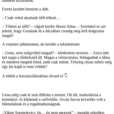
mindent kifizettünk.
Forrni kezdett bennem a düh.
– Csak veled akartunk időt tölteni…
– Tölteni az időt? – vágott közbe élesen Alina. – Szerinted ez azt
jelenti, hogy Genának itt a dácsában csontig meg kell dolgoznia
magát?
A vejemre pillantottam, de kerülte a tekintetemet.
– Gena, nem szégyelled magad? – kérdeztem nyersen. – Anya már
két napja a tűzhelynél áll. Magas a vérnyomása, feldagadtak a lábai,
és mindent megtett érted, amit csak tudott. Tényleg olyan nehéz még
egy kis kaját is enni velünk?
A többit a hozzászólásokban olvasd el 👇
Gena még csak le sem állította a motort. Ott ült, markolászta a
kormányt, és kibámult a szélvédőn. Arcán furcsa keveréke volt a
bűntudatnak és a rugalmatlanságnak.
„Viktor Szergejevics, én… én nem megyek” – mondta rekedten.