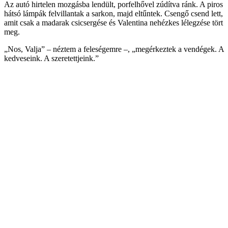
Az autó hirtelen mozgásba lendült, porfelhővel zúdítva ránk. A piros
hátsó lámpák felvillantak a sarkon, majd eltűntek. Csengő csend lett,
amit csak a madarak csicsergése és Valentina nehézkes lélegzése tört
meg.
„Nos, Valja” – néztem a feleségemre –, „megérkeztek a vendégek. A
kedveseink. A szeretettjeink.”