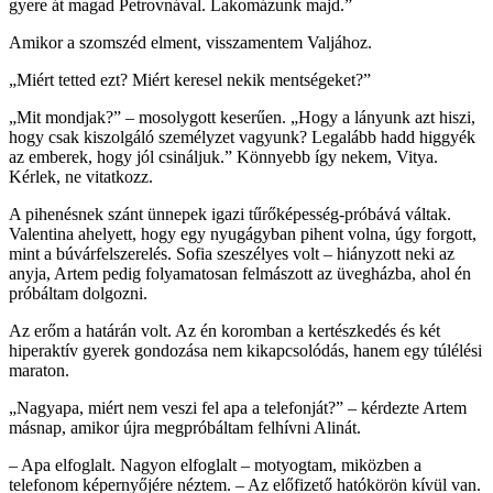
gyere át magad Petrovnával. Lakomázunk majd.”
Amikor a szomszéd elment, visszamentem Valjához.
„Miért tetted ezt? Miért keresel nekik mentségeket?”
„Mit mondjak?” – mosolygott keserűen. „Hogy a lányunk azt hiszi,
hogy csak kiszolgáló személyzet vagyunk? Legalább hadd higgyék
az emberek, hogy jól csináljuk.” Könnyebb így nekem, Vitya.
Kérlek, ne vitatkozz.
A pihenésnek szánt ünnepek igazi tűrőképesség-próbává váltak.
Valentina ahelyett, hogy egy nyugágyban pihent volna, úgy forgott,
mint a búvárfelszerelés. Sofia szeszélyes volt – hiányzott neki az
anyja, Artem pedig folyamatosan felmászott az üvegházba, ahol én
próbáltam dolgozni.
Az erőm a határán volt. Az én koromban a kertészkedés és két
hiperaktív gyerek gondozása nem kikapcsolódás, hanem egy túlélési
maraton.
„Nagyapa, miért nem veszi fel apa a telefonját?” – kérdezte Artem
másnap, amikor újra megpróbáltam felhívni Alinát.
– Apa elfoglalt. Nagyon elfoglalt – motyogtam, miközben a
telefonom képernyőjére néztem. – Az előfizető hatókörön kívül van.