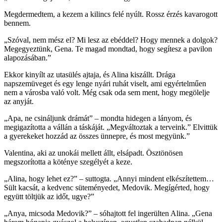
Megdermedtem, a kezem a kilincs felé nyúlt. Rossz érzés kavarogott
bennem.
„Szóval, nem mész el? Mi lesz az ebéddel? Hogy mennek a dolgok?
Megegyeztünk, Gena. Te magad mondtad, hogy segítesz a pavilon
alapozásában.”
Ekkor kinyílt az utasülés ajtaja, és Alina kiszállt. Drága
napszemüveget és egy lenge nyári ruhát viselt, ami egyértelműen
nem a városba való volt. Még csak oda sem ment, hogy megölelje
az anyját.
„Apa, ne csináljunk drámát” – mondta hidegen a lányom, és
megigazította a vállán a táskáját. „Megváltoztak a terveink.” Elvittük
a gyerekeket hozzád az összes ünnepre, és most megyünk.”
Valentina, aki az unokái mellett állt, elsápadt. Ösztönösen
megszorította a köténye szegélyét a keze.
„Alina, hogy lehet ez?” – suttogta. „Annyi mindent elkészítettem…
Sült kacsát, a kedvenc süteményedet, Medovik. Megígérted, hogy
együtt töltjük az időt, ugye?”
„Anya, micsoda Medovik?” – sóhajtott fel ingerülten Alina. „Gena