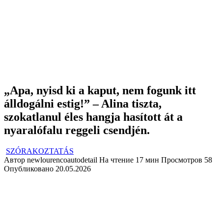
„Apa, nyisd ki a kaput, nem fogunk itt
álldogálni estig!” – Alina tiszta,
szokatlanul éles hangja hasított át a
nyaralófalu reggeli csendjén.
SZÓRAKOZTATÁS
Автор
newlourencoautodetail
На чтение
17 мин
Просмотров
58
Опубликовано
20.05.2026