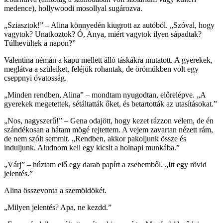
medence), hollywoodi mosollyal sugározva.
„Sziasztok!” – Alina könnyedén kiugrott az autóból. „Szóval, hogy
vagytok? Unatkoztok? Ó, Anya, miért vagytok ilyen sápadtak?
Túlhevültek a napon?”
Valentina némán a kapu mellett álló táskákra mutatott. A gyerekek,
meglátva a szüleiket, feléjük rohantak, de örömükben volt egy
cseppnyi óvatosság.
„Minden rendben, Alina” – mondtam nyugodtan, előrelépve. „A
gyerekek megetettek, sétáltatták őket, és betartották az utasításokat.”
„Nos, nagyszerű!” – Gena odajött, hogy kezet rázzon velem, de én
szándékosan a hátam mögé rejtettem. A vejem zavartan nézett rám,
de nem szólt semmit. „Rendben, akkor pakoljunk össze és
induljunk. Aludnom kell egy kicsit a holnapi munkába.”
„Várj” – húztam elő egy darab papírt a zsebemből. „Itt egy rövid
jelentés.”
Alina összevonta a szemöldökét.
„Milyen jelentés? Apa, ne kezdd.”