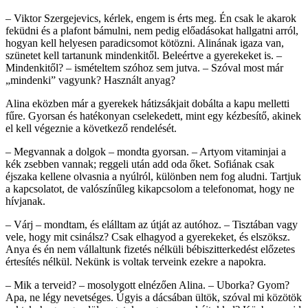
– Viktor Szergejevics, kérlek, engem is érts meg. Én csak le akarok
feküdni és a plafont bámulni, nem pedig előadásokat hallgatni arról,
hogyan kell helyesen paradicsomot kötözni. Alinának igaza van,
szünetet kell tartanunk mindenkitől. Beleértve a gyerekeket is. –
Mindenkitől? – ismételtem szóhoz sem jutva. – Szóval most már
„mindenki” vagyunk? Használt anyag?
Alina eközben már a gyerekek hátizsákjait dobálta a kapu melletti
fűre. Gyorsan és hatékonyan cselekedett, mint egy kézbesítő, akinek
el kell végeznie a következő rendelését.
– Megvannak a dolgok – mondta gyorsan. – Artyom vitaminjai a
kék zsebben vannak; reggeli után add oda őket. Sofiának csak
éjszaka kellene olvasnia a nyúlról, különben nem fog aludni. Tartjuk
a kapcsolatot, de valószínűleg kikapcsolom a telefonomat, hogy ne
hívjanak.
– Várj – mondtam, és elálltam az útját az autóhoz. – Tisztában vagy
vele, hogy mit csinálsz? Csak elhagyod a gyerekeket, és elszöksz.
Anya és én nem vállaltunk fizetés nélküli bébiszitterkedést előzetes
értesítés nélkül. Nekünk is voltak terveink ezekre a napokra.
– Mik a terveid? – mosolygott elnézően Alina. – Uborka? Gyom?
Apa, ne légy nevetséges. Úgyis a dácsában ültök, szóval mi közötök