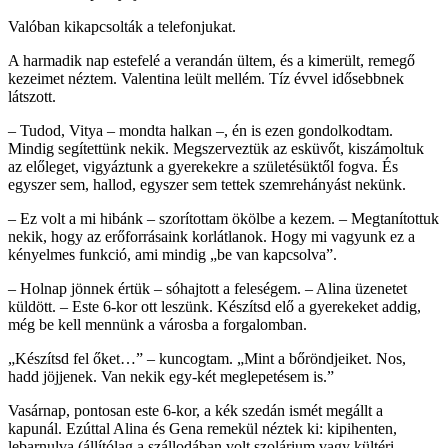
Valóban kikapcsolták a telefonjukat.
A harmadik nap estefelé a verandán ültem, és a kimerült, remegő
kezeimet néztem. Valentina leült mellém. Tíz évvel idősebbnek
látszott.
– Tudod, Vitya – mondta halkan –, én is ezen gondolkodtam.
Mindig segítettünk nekik. Megszerveztük az esküvőt, kiszámoltuk
az előleget, vigyáztunk a gyerekekre a születésüktől fogva. És
egyszer sem, hallod, egyszer sem tettek szemrehányást nekünk.
– Ez volt a mi hibánk – szorítottam ökölbe a kezem. – Megtanítottuk
nekik, hogy az erőforrásaink korlátlanok. Hogy mi vagyunk ez a
kényelmes funkció, ami mindig „be van kapcsolva”.
– Holnap jönnek értük – sóhajtott a feleségem. – Alina üzenetet
küldött. – Este 6-kor ott leszünk. Készítsd elő a gyerekeket addig,
még be kell mennünk a városba a forgalomban.
„Készítsd fel őket…” – kuncogtam. „Mint a bőröndjeiket. Nos,
hadd jöjjenek. Van nekik egy-két meglepetésem is.”
Vasárnap, pontosan este 6-kor, a kék szedán ismét megállt a
kapunál. Ezúttal Alina és Gena remekül néztek ki: kipihenten,
lebarnulva (állítólag a szállodában volt szolárium vagy kültéri