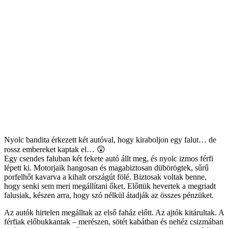
Nyolc bandita érkezett két autóval, hogy kiraboljon egy falut… de
rossz embereket kaptak el… 😲
Egy csendes faluban két fekete autó állt meg, és nyolc izmos férfi
lépett ki. Motorjaik hangosan és magabiztosan dübörögtek, sűrű
porfelhőt kavarva a kihalt országút fölé. Biztosak voltak benne,
hogy senki sem meri megállítani őket. Előttük hevertek a megriadt
falusiak, készen arra, hogy szó nélkül átadják az összes pénzüket.
Az autók hirtelen megálltak az első faház előtt. Az ajtók kitárultak. A
férfiak előbukkantak – merészen, sötét kabátban és nehéz csizmában