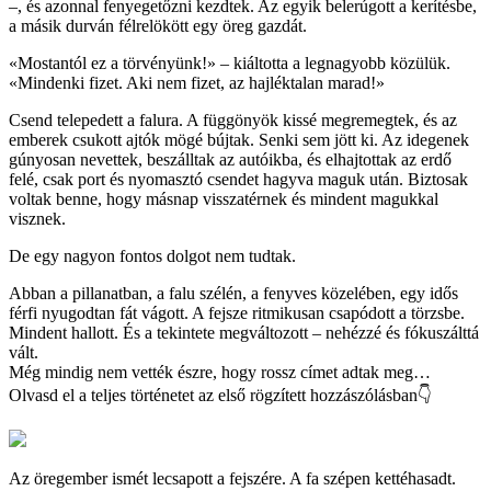
–, és azonnal fenyegetőzni kezdtek. Az egyik belerúgott a kerítésbe,
a másik durván félrelökött egy öreg gazdát.
«Mostantól ez a törvényünk!» – kiáltotta a legnagyobb közülük.
«Mindenki fizet. Aki nem fizet, az hajléktalan marad!»
Csend telepedett a falura. A függönyök kissé megremegtek, és az
emberek csukott ajtók mögé bújtak. Senki sem jött ki. Az idegenek
gúnyosan nevettek, beszálltak az autóikba, és elhajtottak az erdő
felé, csak port és nyomasztó csendet hagyva maguk után. Biztosak
voltak benne, hogy másnap visszatérnek és mindent magukkal
visznek.
De egy nagyon fontos dolgot nem tudtak.
Abban a pillanatban, a falu szélén, a fenyves közelében, egy idős
férfi nyugodtan fát vágott. A fejsze ritmikusan csapódott a törzsbe.
Mindent hallott. És a tekintete megváltozott – nehézzé és fókuszálttá
vált.
Még mindig nem vették észre, hogy rossz címet adtak meg…
Olvasd el a teljes történetet az első rögzített hozzászólásban👇
Az öregember ismét lecsapott a fejszére. A fa szépen kettéhasadt.