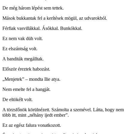
De még három lépést sem tettek.
Mások bukkantak fel a kerítések mögül, az udvarokból.
Férfiak vasvillákkal. Ásókkal. Bunkókkal.
Ez nem vak düh volt.
Ez elszántság volt.
A banditák megálltak.
Először éreztek habozást.
„Menjetek” – mondta Ilie atya.
Nem emelte fel a hangját.
De eltökélt volt.
A törzsfőnök körülnézett. Számolta a szemével. Látta, hogy nem
több itt, mint „néhány ijedt ember”.
Ez az egész falura vonatkozott.