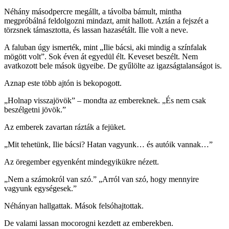
Néhány másodpercre megállt, a távolba bámult, mintha
megpróbálná feldolgozni mindazt, amit hallott. Aztán a fejszét a
törzsnek támasztotta, és lassan hazasétált. Ilie volt a neve.
A faluban úgy ismerték, mint „Ilie bácsi, aki mindig a színfalak
mögött volt”. Sok éven át egyedül élt. Keveset beszélt. Nem
avatkozott bele mások ügyeibe. De gyűlölte az igazságtalanságot is.
Aznap este több ajtón is bekopogott.
„Holnap visszajövök” – mondta az embereknek. „És nem csak
beszélgetni jövök.”
Az emberek zavartan rázták a fejüket.
„Mit tehetünk, Ilie bácsi? Hatan vagyunk… és autóik vannak…”
Az öregember egyenként mindegyikükre nézett.
„Nem a számokról van szó.” „Arról van szó, hogy mennyire
vagyunk egységesek.”
Néhányan hallgattak. Mások felsóhajtottak.
De valami lassan mocorogni kezdett az emberekben.