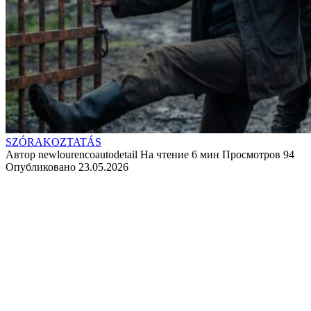
SZÓRAKOZTATÁS
Автор
newlourencoautodetail
На чтение
6 мин
Просмотров
94
Опубликовано
23.05.2026