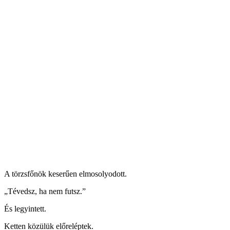
A törzsfőnök keserűen elmosolyodott.
„Tévedsz, ha nem futsz.”
És legyintett.
Ketten közülük előreléptek.