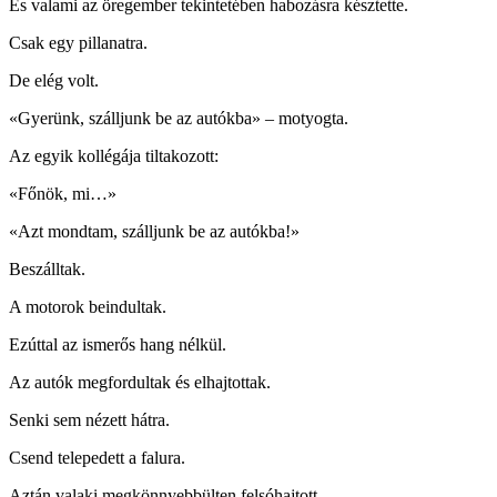
És valami az öregember tekintetében habozásra késztette.
Csak egy pillanatra.
De elég volt.
«Gyerünk, szálljunk be az autókba» – motyogta.
Az egyik kollégája tiltakozott:
«Főnök, mi…»
«Azt mondtam, szálljunk be az autókba!»
Beszálltak.
A motorok beindultak.
Ezúttal az ismerős hang nélkül.
Az autók megfordultak és elhajtottak.
Senki sem nézett hátra.
Csend telepedett a falura.
Aztán valaki megkönnyebbülten felsóhajtott.