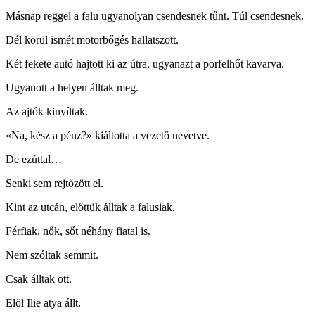
Másnap reggel a falu ugyanolyan csendesnek tűnt. Túl csendesnek.
Dél körül ismét motorbőgés hallatszott.
Két fekete autó hajtott ki az útra, ugyanazt a porfelhőt kavarva.
Ugyanott a helyen álltak meg.
Az ajtók kinyíltak.
«Na, kész a pénz?» kiáltotta a vezető nevetve.
De ezúttal…
Senki sem rejtőzött el.
Kint az utcán, előttük álltak a falusiak.
Férfiak, nők, sőt néhány fiatal is.
Nem szóltak semmit.
Csak álltak ott.
Elöl Ilie atya állt.