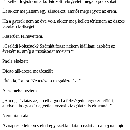
El kellett fogadnom a korlátozott felügyeleti megállapodásokat.
És akkor megláttam egy záradékot, amitől megfagyott az erem.
Ha a gyerek nem az övé volt, akkor meg kellett térítenem az összes
„családi költséget”.
Keserűen felnevettem.
„Családi költségek? Számlát fogsz nekem kiállítani azokért az
évekért is, amíg a mosásodat mostam?”
Paola elnézett.
Diego állkapcsa megfeszült.
„Írd alá, Laura. Ne tetézd a megaláztatást.”
A szemébe néztem.
„A megaláztatás az, ha elhagyod a feleségedet egy szeretőért,
ahelyett, hogy akár egyetlen orvosi vizsgálatra is elmennél.”
Nem írtam alá.
Aznap este lefekvés előtt egy székkel kitámasztottam a bejárati ajtót.