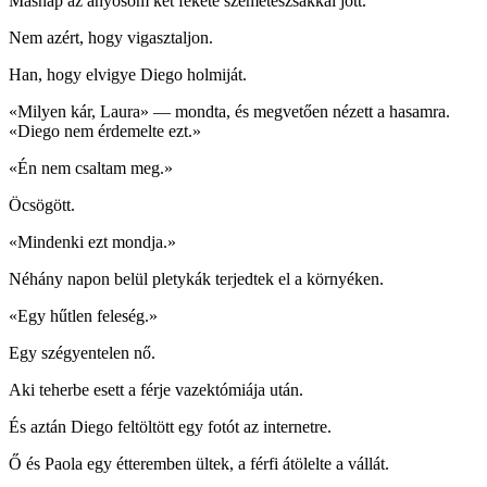
Másnap az anyósom két fekete szemeteszsákkal jött.
Nem azért, hogy vigasztaljon.
Han, hogy elvigye Diego holmiját.
«Milyen kár, Laura» — mondta, és megvetően nézett a hasamra.
«Diego nem érdemelte ezt.»
«Én nem csaltam meg.»
Öcsögött.
«Mindenki ezt mondja.»
Néhány napon belül pletykák terjedtek el a környéken.
«Egy hűtlen feleség.»
Egy szégyentelen nő.
Aki teherbe esett a férje vazektómiája után.
És aztán Diego feltöltött egy fotót az internetre.
Ő és Paola egy étteremben ültek, a férfi átölelte a vállát.