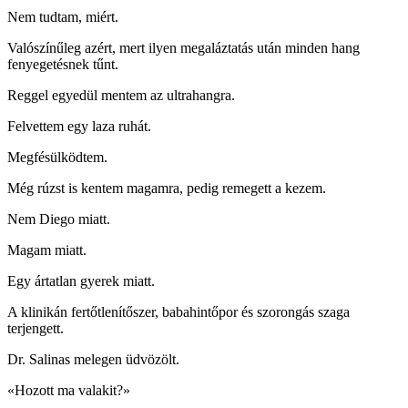
Nem tudtam, miért.
Valószínűleg azért, mert ilyen megaláztatás után minden hang
fenyegetésnek tűnt.
Reggel egyedül mentem az ultrahangra.
Felvettem egy laza ruhát.
Megfésülködtem.
Még rúzst is kentem magamra, pedig remegett a kezem.
Nem Diego miatt.
Magam miatt.
Egy ártatlan gyerek miatt.
A klinikán fertőtlenítőszer, babahintőpor és szorongás szaga
terjengett.
Dr. Salinas melegen üdvözölt.
«Hozott ma valakit?»