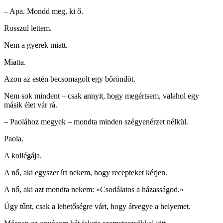
– Apa. Mondd meg, ki ő.
Rosszul lettem.
Nem a gyerek miatt.
Miatta.
Azon az estén becsomagolt egy bőröndöt.
Nem sok mindent – ​​csak annyit, hogy megértsem, valahol egy
másik élet vár rá.
– Paolához megyek – mondta minden szégyenérzet nélkül.
Paola.
A kollégája.
A nő, aki egyszer írt nekem, hogy recepteket kérjen.
A nő, aki azt mondta nekem: «Csodálatos a házasságod.»
Úgy tűnt, csak a lehetőségre várt, hogy átvegye a helyemet.