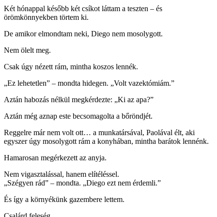
Két hónappal később két csíkot láttam a teszten – és
örömkönnyekben törtem ki.
De amikor elmondtam neki, Diego nem mosolygott.
Nem ölelt meg.
Csak úgy nézett rám, mintha koszos lennék.
„Ez lehetetlen” – mondta hidegen. „Volt vazektómiám.”
Aztán habozás nélkül megkérdezte: „Ki az apa?”
Aztán még aznap este becsomagolta a bőröndjét.
Reggelre már nem volt ott… a munkatársával, Paolával élt, aki
egyszer úgy mosolygott rám a konyhában, mintha barátok lennénk.
Hamarosan megérkezett az anyja.
Nem vigasztalással, hanem elítéléssel.
„Szégyen rád” – mondta. „Diego ezt nem érdemli.”
És így a környékünk gazembere lettem.
Csalárd feleség.