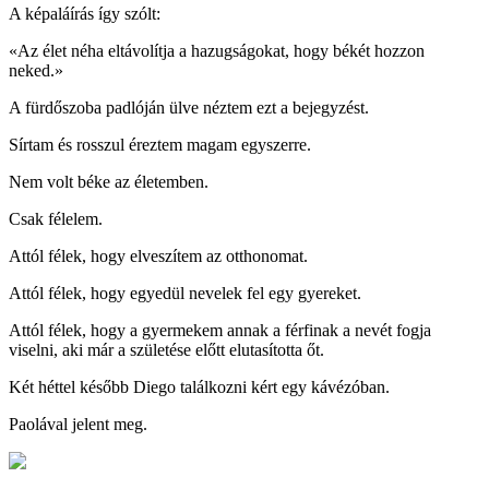
A képaláírás így szólt:
«Az élet néha eltávolítja a hazugságokat, hogy békét hozzon
neked.»
A fürdőszoba padlóján ülve néztem ezt a bejegyzést.
Sírtam és rosszul éreztem magam egyszerre.
Nem volt béke az életemben.
Csak félelem.
Attól félek, hogy elveszítem az otthonomat.
Attól félek, hogy egyedül nevelek fel egy gyereket.
Attól félek, hogy a gyermekem annak a férfinak a nevét fogja
viselni, aki már a születése előtt elutasította őt.
Két héttel később Diego találkozni kért egy kávézóban.
Paolával jelent meg.