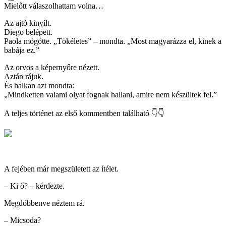
Mielőtt válaszolhattam volna…
Az ajtó kinyílt.
Diego belépett.
Paola mögötte. „Tökéletes” – mondta. „Most magyarázza el, kinek a
babája ez.”
Az orvos a képernyőre nézett.
Aztán rájuk.
És halkan azt mondta:
„Mindketten valami olyat fognak hallani, amire nem készültek fel.”
A teljes történet az első kommentben található 👇👇
A fejében már megszületett az ítélet.
– Ki ő? – kérdezte.
Megdöbbenve néztem rá.
– Micsoda?