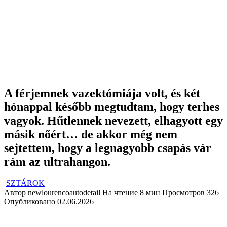
A férjemnek vazektómiája volt, és két
hónappal később megtudtam, hogy terhes
vagyok. Hűtlennek nevezett, elhagyott egy
másik nőért… de akkor még nem
sejtettem, hogy a legnagyobb csapás vár
rám az ultrahangon.
SZTÁROK
Автор
newlourencoautodetail
На чтение
8 мин
Просмотров
326
Опубликовано
02.06.2026