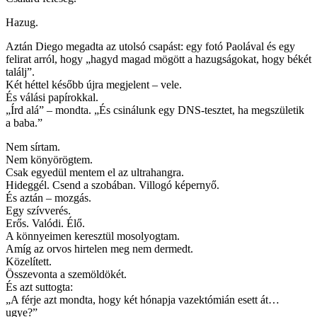
Hazug.
Aztán Diego megadta az utolsó csapást: egy fotó Paolával és egy
felirat arról, hogy „hagyd magad mögött a hazugságokat, hogy békét
találj”.
Két héttel később újra megjelent – ​​vele.
És válási papírokkal.
„Írd alá” – mondta. „És csinálunk egy DNS-tesztet, ha megszületik
a baba.”
Nem sírtam.
Nem könyörögtem.
Csak egyedül mentem el az ultrahangra.
Hideggél. Csend a szobában. Villogó képernyő.
És aztán – mozgás.
Egy szívverés.
Erős. Valódi. Élő.
A könnyeimen keresztül mosolyogtam.
Amíg az orvos hirtelen meg nem dermedt.
Közelített.
Összevonta a szemöldökét.
És azt suttogta:
„A férje azt mondta, hogy két hónapja vazektómián esett át…
ugye?”