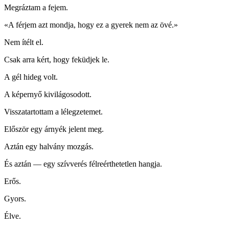
Megráztam a fejem.
«A férjem azt mondja, hogy ez a gyerek nem az övé.»
Nem ítélt el.
Csak arra kért, hogy feküdjek le.
A gél hideg volt.
A képernyő kivilágosodott.
Visszatartottam a lélegzetemet.
Először egy árnyék jelent meg.
Aztán egy halvány mozgás.
És aztán — egy szívverés félreérthetetlen hangja.
Erős.
Gyors.
Élve.