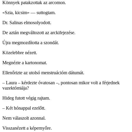
Könnyek patakzottak az arcomon.
«Szia, kicsim» — suttogtam.
Dr. Salinas elmosolyodott.
De aztán megváltozott az arckifejezése.
Újra megmozdította a szondát.
Közelebbre nézett.
Megnézte a kartonomat.
Ellenőrizte az utolsó menstruációm dátumát.
– Laura – kérdezte óvatosan –, pontosan mikor volt a férjednek
vazektómiája?
Hideg futott végig rajtam.
– Két hónappal ezelőtt.
Nem válaszolt azonnal.
Visszanézett a képernyőre.