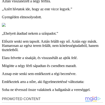
Aztán visszanézett a négy férfira.
„Azért hívtatok ide, hogy az este vicce legyek.”
Gyengéden elmosolyodott.
„Ehelyett átadtad nekem a színpadot.”
Először senki sem tapsolt. Aztán felállt egy nő. Aztán egy másik.
Hamarosan az egész terem felállt, nem kötelességtudatból, hanem
tiszteletből.
Elara felvette a sisakját, és visszasétált az ajtók felé.
Mögötte a négy férfi sápadtan és csendben maradt.
Aznap este senki sem emlékezett a régi becenévre.
Emlékeztek arra a nőre, aki figyelmeztetéssé változtatta:
Soha ne tévesszd össze valakinek a hallgatását a vereséggel.