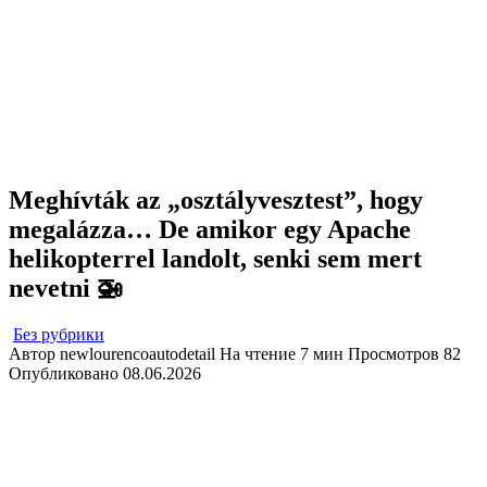
Meghívták az „osztályvesztest”, hogy
megalázza… De amikor egy Apache
helikopterrel landolt, senki sem mert
nevetni 🚁
Без рубрики
Автор
newlourencoautodetail
На чтение
7 мин
Просмотров
82
Опубликовано
08.06.2026