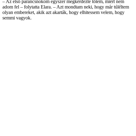
– Az első parancsnokom egyszer megkérdezte tőlem, miért nem
adom fel – folytatta Elara. – Azt mondtam neki, hogy már túléltem
olyan embereket, akik azt akarták, hogy elhitessem velem, hogy
semmi vagyok.