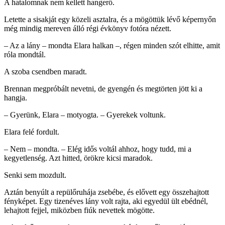
A hatalomnak nem kellett hangerő.
Letette a sisakját egy közeli asztalra, és a mögöttük lévő képernyőn
még mindig mereven álló régi évkönyv fotóra nézett.
– Az a lány – mondta Elara halkan –, régen minden szót elhitte, amit
róla mondtál.
A szoba csendben maradt.
Brennan megpróbált nevetni, de gyengén és megtörten jött ki a
hangja.
– Gyerünk, Elara – motyogta. – Gyerekek voltunk.
Elara felé fordult.
– Nem – mondta. – Elég idős voltál ahhoz, hogy tudd, mi a
kegyetlenség. Azt hitted, örökre kicsi maradok.
Senki sem mozdult.
Aztán benyúlt a repülőruhája zsebébe, és elővett egy összehajtott
fényképet. Egy tizenéves lány volt rajta, aki egyedül ült ebédnél,
lehajtott fejjel, miközben fiúk nevettek mögötte.