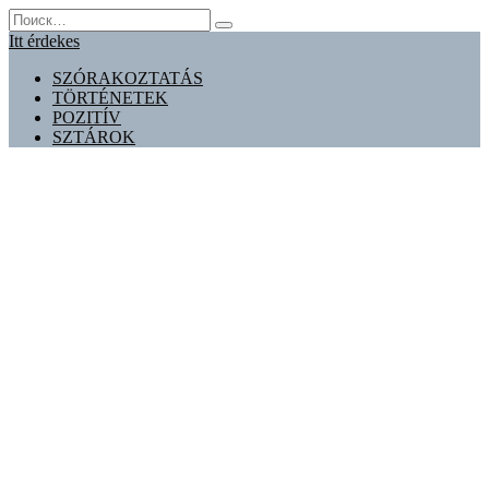
Перейти
Search
к
for:
Itt érdekes
содержанию
SZÓRAKOZTATÁS
TÖRTÉNETEK
POZITÍV
SZTÁROK