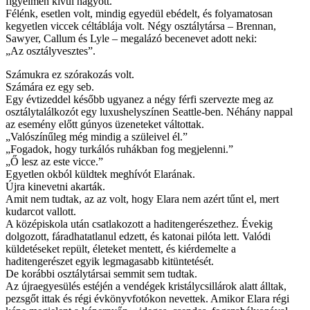
figyelmen kívül hagyott.
Félénk, esetlen volt, mindig egyedül ebédelt, és folyamatosan
kegyetlen viccek céltáblája volt. Négy osztálytársa – Brennan,
Sawyer, Callum és Lyle – megalázó becenevet adott neki:
„Az osztályvesztes”.
Számukra ez szórakozás volt.
Számára ez egy seb.
Egy évtizeddel később ugyanez a négy férfi szervezte meg az
osztálytalálkozót egy luxushelyszínen Seattle-ben. Néhány nappal
az esemény előtt gúnyos üzeneteket váltottak.
„Valószínűleg még mindig a szüleivel él.”
„Fogadok, hogy turkálós ruhákban fog megjelenni.”
„Ő lesz az este vicce.”
Egyetlen okból küldtek meghívót Elarának.
Újra kinevetni akarták.
Amit nem tudtak, az az volt, hogy Elara nem azért tűnt el, mert
kudarcot vallott.
A középiskola után csatlakozott a haditengerészethez. Évekig
dolgozott, fáradhatatlanul edzett, és katonai pilóta lett. Valódi
küldetéseket repült, életeket mentett, és kiérdemelte a
haditengerészet egyik legmagasabb kitüntetését.
De korábbi osztálytársai semmit sem tudtak.
Az újraegyesülés estéjén a vendégek kristálycsillárok alatt álltak,
pezsgőt ittak és régi évkönyvfotókon nevettek. Amikor Elara régi