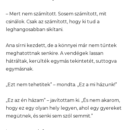
– Mert nem számított. Sosem számított, mit
csinálok. Csak az számított, hogy ki tud a
leghangosabban sikítani.
Ana sírni kezdett, de a könnyei már nem tűntek
meghatottnak senkire. A vendégek lassan
hátráltak, kerülték egymás tekintetét, suttogva
egymásnak.
„Ezt nem tehetitek” – mondta. „Ez a mi házunk!”
„Ez az én házam” – javítottam ki. „És nem akarom,
hogy ez egy olyan hely legyen, ahol egy gyereket
megütnek, és senki sem szól semmit.”