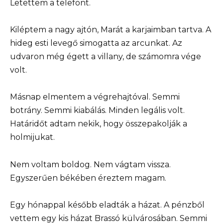
Letettem a telefont.
Kiléptem a nagy ajtón, Marát a karjaimban tartva. A
hideg esti levegő simogatta az arcunkat. Az
udvaron még égett a villany, de számomra vége
volt.
Másnap elmentem a végrehajtóval. Semmi
botrány. Semmi kiabálás. Minden legális volt.
Határidőt adtam nekik, hogy összepakolják a
holmijukat.
Nem voltam boldog. Nem vágtam vissza.
Egyszerűen békében éreztem magam.
Egy hónappal később eladták a házat. A pénzből
vettem egy kis házat Brassó külvárosában. Semmi