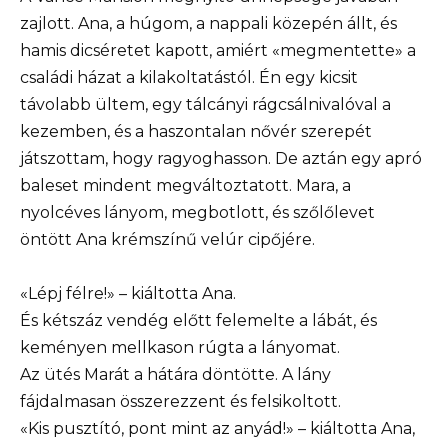
zajlott. Ana, a húgom, a nappali közepén állt, és
hamis dicséretet kapott, amiért «megmentette» a
családi házat a kilakoltatástól. Én egy kicsit
távolabb ültem, egy tálcányi rágcsálnivalóval a
kezemben, és a haszontalan nővér szerepét
játszottam, hogy ragyoghasson. De aztán egy apró
baleset mindent megváltoztatott. Mara, a
nyolcéves lányom, megbotlott, és szőlőlevet
öntött Ana krémszínű velúr cipőjére.
«Lépj félre!» – kiáltotta Ana.
És kétszáz vendég előtt felemelte a lábát, és
keményen mellkason rúgta a lányomat.
Az ütés Marát a hátára döntötte. A lány
fájdalmasan összerezzent és felsikoltott.
«Kis pusztító, pont mint az anyád!» – kiáltotta Ana,