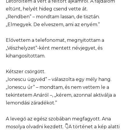
Letöröltem a vért a feltört ajkamról. A fájdalom
eltűnt, helyét hideg csend vette át.
„Rendben” – mondtam lassan, de tisztán.
„Elmegyek. De elveszem, ami az enyém.”
Elővettem a telefonomat, megnyitottam a
„Vészhelyzet”-ként mentett névjegyet, és
kihangosítottam.
Kétszer csörgött.
„Ionescu ügyvéd” – válaszolta egy mély hang.
„Ionescu úr” – mondtam, és nem vettem le a
tekintetem Anáról –, „kérem, azonnal aktiválja a
lemondási záradékot.”
A levegő az egész szobában megfagyott. Ana
mosolya olvadni kezdett. 👇A történet a kép alatti