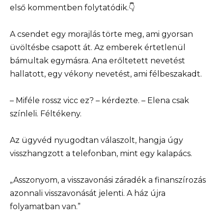
első kommentben folytatódik.👇
A csendet egy morajlás törte meg, ami gyorsan
üvöltésbe csapott át. Az emberek értetlenül
bámultak egymásra. Ana erőltetett nevetést
hallatott, egy vékony nevetést, ami félbeszakadt.
– Miféle rossz vicc ez? – kérdezte. – Elena csak
színleli. Féltékeny.
Az ügyvéd nyugodtan válaszolt, hangja úgy
visszhangzott a telefonban, mint egy kalapács.
„Asszonyom, a visszavonási záradék a finanszírozás
azonnali visszavonását jelenti. A ház újra
folyamatban van.”