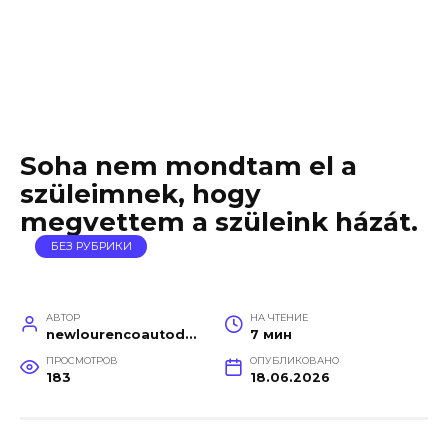
Soha nem mondtam el a
szüleimnek, hogy
megvettem a szüleink házát.
БЕЗ РУБРИКИ
АВТОР
НА ЧТЕНИЕ
newlourencoautodetail
7 мин
ПРОСМОТРОВ
ОПУБЛИКОВАНО
183
18.06.2026