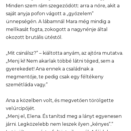
Minden szem rám szegeződött: arra a nőre, akit a
saját anyja pofon vágott a „győzelem”
ünnepségén. A lábamnál Mara még mindig a
mellkasát fogta, zokogott a nagynénje által
okozott brutális ütéstől.
„Mit csinálsz?” – kiáltotta anyám, az ajtóra mutatva.
„Menj ki! Nem akarlak többé látni téged, sem a
gyerekedet! Ana ennek a családnak a
megmentője, te pedig csak egy féltékeny
szemétláda vagy.”
Ana a közelben volt, és megvetően törölgette
velúrcipőjét.
„Menj el, Elena. És tanítsd meg a lányt egyenesen
járni. Legközelebb nem leszek ilyen „kényes”.”