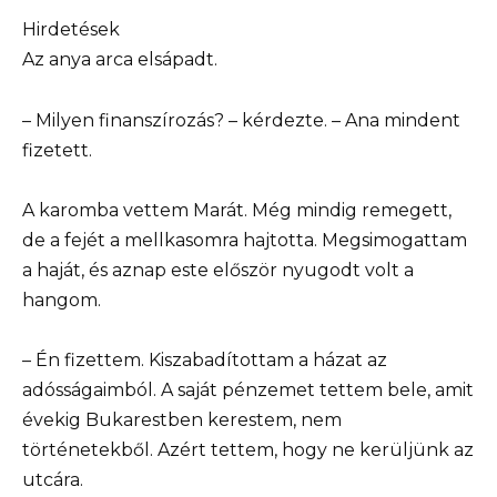
Hirdetések
Az anya arca elsápadt.
– Milyen finanszírozás? – kérdezte. – Ana mindent
fizetett.
A karomba vettem Marát. Még mindig remegett,
de a fejét a mellkasomra hajtotta. Megsimogattam
a haját, és aznap este először nyugodt volt a
hangom.
– Én fizettem. Kiszabadítottam a házat az
adósságaimból. A saját pénzemet tettem bele, amit
évekig Bukarestben kerestem, nem
történetekből. Azért tettem, hogy ne kerüljünk az
utcára.