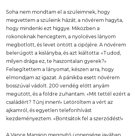
Soha nem mondtam el a szüleimnek, hogy
megvettem a szüleink házát; a nővérem hagyta,
hogy mindenki ezt higgye. Miközben a
rokonoknak hencegtem, a nyolcéves lányom
megbotlott, és levet öntött a cipőjére. A nővérem
belerúgott a kislányba, és azt kiáltotta: «Tudod,
milyen drága ez, te haszontalan gyerek?»
Felsegítettem a lányomat, készen arra, hogy
elmondjam az igazat. A pánikba esett nővérem
bosszúval vádolt. 200 vendég előtt anyám
megütött, és a földre zuhantam. «Mit tettél ezért a
családért? Tűnj innen!» Letöröltem a vért az
ajkamról, és egyetlen telefonhívást
kezdeményeztem. «Bontsátok fel a szerződést!»
A Vance Mansion megnyitó ünnepsége javában