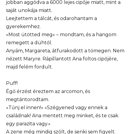
jobban aggódva a 6000 lejes cipője miatt, mint a
saját unokája miatt.
Leejtettem a tálcát, és odarohantam a
gyerekemhez.
«Most ütötted meg» – mondtam, és a hangom
remegett a dühtől.
Anyám, Margareta, átfurakodott a tömegen. Nem
nézett Maryre. Rápillantott Ana foltos cipőjére,
majd felém fordult.
Puff!
Égő érzést éreztem az arcomon, és
megtántorodtam.
«Tűnj el innen!» «Szégyened vagy ennek a
családnak! Ana mentett meg minket, és te csak
egy parazita vagy.»
A zene még mindig szólt, de senki sem figyelt.