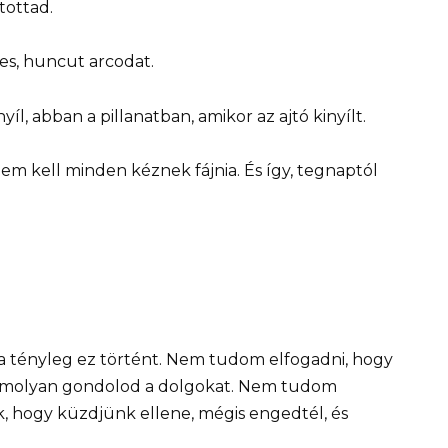
tottad.
es, huncut arcodat.
yíl, abban a pillanatban, amikor az ajtó kinyílt.
em kell minden kéznek fájnia. És így, tegnaptól
 tényleg ez történt. Nem tudom elfogadni, hogy
omolyan gondolod a dolgokat. Nem tudom
 hogy küzdjünk ellene, mégis engedtél, és