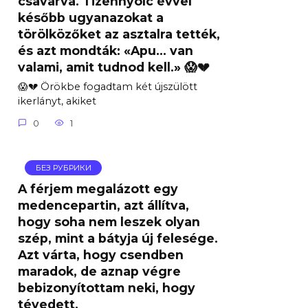
csavarva. Tizennyolc évvel
később ugyanazokat a
törölközőket az asztalra tették,
és azt mondták: «Apu… van
valami, amit tudnod kell.» 😱💔
😱💔 Örökbe fogadtam két újszülött
ikerlányt, akiket
0
1
БЕЗ РУБРИКИ
A férjem megalázott egy
medencepartin, azt állítva,
hogy soha nem leszek olyan
szép, mint a bátyja új felesége.
Azt várta, hogy csendben
maradok, de aznap végre
bebizonyítottam neki, hogy
tévedett.