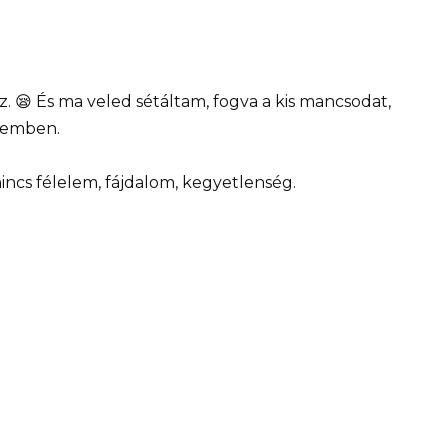
😪 És ma veled sétáltam, fogva a kis mancsodat,
zemben.
incs félelem, fájdalom, kegyetlenség.