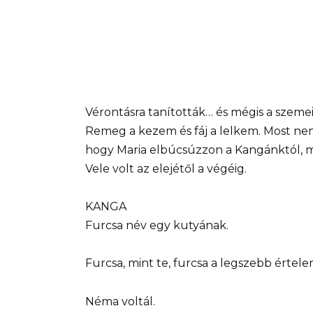
Vérontásra tanították… és mégis a szeme
Remeg a kezem és fáj a lelkem. Most ne
hogy Maria elbúcsúzzon a Kangánktól, m
Vele volt az elejétől a végéig.
KANGA
Furcsa név egy kutyának.
Furcsa, mint te, furcsa a legszebb érte
Néma voltál.