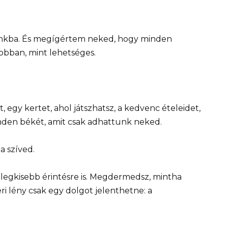
isunkba. És megígértem neked, hogy minden
obban, mint lehetséges.
 egy kertet, ahol játszhatsz, a kedvenc ételeidet,
inden békét, amit csak adhattunk neked.
a szíved.
 legkisebb érintésre is. Megdermedsz, mintha
i lény csak egy dolgot jelenthetne: a