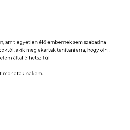
an, amit egyetlen élő embernek sem szabadna
októl, akik meg akartak tanítani arra, hogy ölni,
lelem által élhetsz túl.
st mondtak nekem.