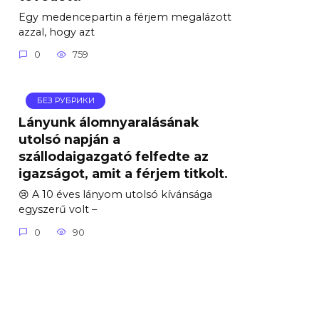
Egy medencepartin a férjem megalázott
azzal, hogy azt
0
759
БЕЗ РУБРИКИ
Lányunk álomnyaralásának
utolsó napján a
szállodaigazgató felfedte az
igazságot, amit a férjem titkolt.
😢 A 10 éves lányom utolsó kívánsága
egyszerű volt –
0
90