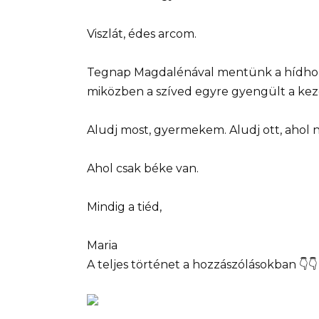
Viszlát, édes arcom.
Tegnap Magdalénával mentünk a hídhoz. 
miközben a szíved egyre gyengült a ke
Aludj most, gyermekem. Aludj ott, ahol n
Ahol csak béke van.
Mindig a tiéd,
Maria
A teljes történet a hozzászólásokban 👇👇