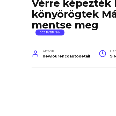
Vérre képezték k
könyörögtek Má
mentse meg
БЕЗ РУБРИКИ
АВТОР
НА
newlourencoautodetail
9 