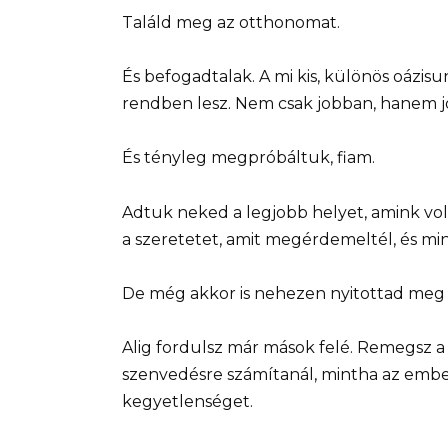
Találd meg az otthonomat.
És befogadtalak. A mi kis, különös oáz
rendben lesz. Nem csak jobban, hanem j
És tényleg megpróbáltuk, fiam.
Adtuk neked a legjobb helyet, amink volt,
a szeretetet, amit megérdemeltél, és m
De még akkor is nehezen nyitottad meg 
Alig fordulsz már mások felé. Remegsz a
szenvedésre számítanál, mintha az ember
kegyetlenséget.