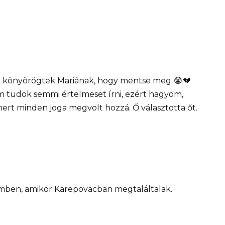
i ​​könyörögtek Mariának, hogy mentse meg 😭💔
m tudok semmi értelmeset írni, ezért hagyom,
ert minden joga megvolt hozzá. Ő választotta őt.
lemben, amikor Karepovacban megtaláltalak.