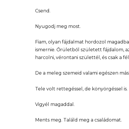
Csend.
Nyugodj meg most.
Fiam, olyan fájdalmat hordozol magadb
ismernie. Őrületből született fájdalom, az
harcolni, vérontani születtél, és csak a fé
De a meleg szemeid valami egészen má
Tele volt rettegéssel, de könyörgéssel is.
Vigyél magaddal.
Ments meg. Találd meg a családomat.