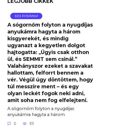
LEGJOBB CIKKEK
БЕЗ РУБРИКИ
A sógornőm folyton a nyugdíjas
anyukámra hagyta a három
kisgyerekét, és mindig
ugyanazt a kegyetlen dolgot
hajtogatta: „Úgyis csak otthon
ül, és SEMMIT sem csinál.”
Valahányszor ezeket a szavakat
hallottam, felforrt bennem a
vér. Végül úgy döntöttem, hogy
túl messzire ment – ​​és egy
olyan leckét fogok neki adni,
amit soha nem fog elfelejteni.
A sógornőm folyton a nyugdíjas
anyukámra hagyta a három
0
311