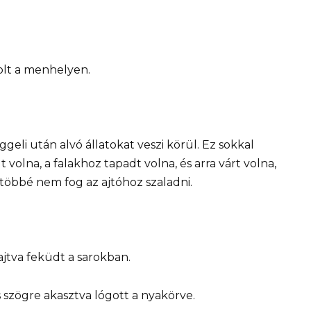
olt a menhelyen.
geli után alvó állatokat veszi körül. Ez sokkal
volna, a falakhoz tapadt volna, és arra várt volna,
többé nem fog az ajtóhoz szaladni.
jtva feküdt a sarokban.
ás szögre akasztva lógott a nyakörve.