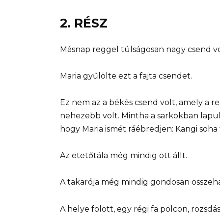
2. RÉSZ
Másnap reggel túlságosan nagy csend v
Maria gyűlölte ezt a fajta csendet.
Ez nem az a békés csend volt, amely a reg
nehezebb volt. Mintha a sarkokban lapult 
hogy Maria ismét ráébredjen: Kangi soha 
Az etetőtála még mindig ott állt.
A takarója még mindig gondosan összeha
A helye fölött, egy régi fa polcon, rozsd