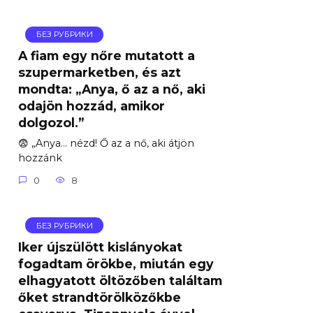
БЕЗ РУБРИКИ
A fiam egy nőre mutatott a
szupermarketben, és azt
mondta: „Anya, ő az a nő, aki
odajön hozzád, amikor
dolgozol.”
😨 „Anya… nézd! Ő az a nő, aki átjön
hozzánk
0
8
БЕЗ РУБРИКИ
Iker újszülött kislányokat
fogadtam örökbe, miután egy
elhagyatott öltözőben találtam
őket strandtörölközőkbe