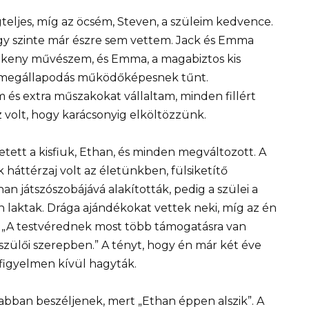
teljes, míg az öcsém, Steven, a szüleim kedvence.
gy szinte már észre sem vettem. Jack és Emma
zékeny művészem, és Emma, a magabiztos kis
i megállapodás működőképesnek tűnt.
 és extra műszakokat vállaltam, minden fillért
z volt, hogy karácsonyig elköltözzünk.
ett a kisfiuk, Ethan, és minden megváltozott. A
k háttérzaj volt az életünkben, fülsiketítő
han játszószobájává alakították, pedig a szülei a
 laktak. Drága ajándékokat vettek neki, míg az én
 „A testvérednek most több támogatásra van
zülői szerepben.” A tényt, hogy én már két éve
figyelmen kívül hagyták.
ban beszéljenek, mert „Ethan éppen alszik”. A