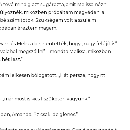
 tévé mindig azt sugározta, amit Melissa nézni
nsúlyoznék, miközben próbáltam megvédeni a
ésbé számítotok. Szükségem volt a szüleim
sapdában éreztem magam.
ven és Melissa bejelentették, hogy „nagy felújítás”
valahol megszállni” – mondta Melissa, miközben
 hét lesz.”
pám lelkesen bólogatott. „Hát persze, hogy itt
 „már most is kicsit szűkösen vagyunk.”
ádon, Amanda. Ez csak ideiglenes.”