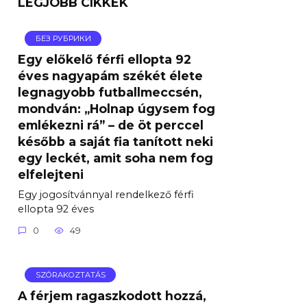
LEGJOBB CIKKEK
БЕЗ РУБРИКИ
Egy előkelő férfi ellopta 92
éves nagyapám székét élete
legnagyobb futballmeccsén,
mondván: „Holnap úgysem fog
emlékezni rá” – de öt perccel
később a saját fia tanított neki
egy leckét, amit soha nem fog
elfelejteni
Egy jogosítvánnyal rendelkező férfi
ellopta 92 éves
0
49
SZÓRAKOZTATÁS
A férjem ragaszkodott hozzá,