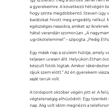
Így született meg a döntés. Senki nem
a gyerekeimre. A következő hétvégén bek
hogy szinte megdöbbentő. Steven úgy vis
barátokat hívott meg engedély nélkül. M
egészséges nassokra, amiket az ikrekne
hátsó verandán szomorúan. „A nagymama
ugrókötelemmel” – szipogta. „Pedig Etha
Egy másik nap a szüleim hűtője, amely va
teljesen üresen állt. Helyükön Ethan óv
készült fotók lógtak. Amikor rákérdezte
rájuk szem előtt.” Az én gyerekeim vissz
saját terük volt.
A töréspont október végén jött el. A felú
végtelenségig elhúzódott. Egy tizenkét 
nap. Alig volt időm megnézni a telefono