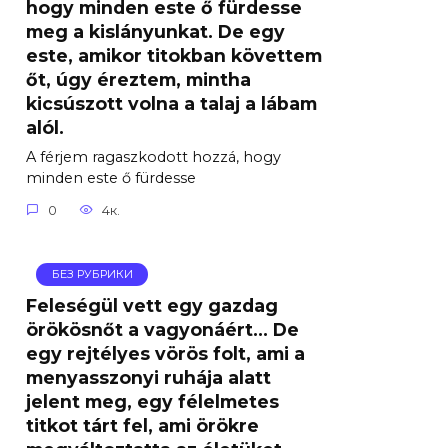
hogy minden este ő fürdesse
meg a kislányunkat. De egy
este, amikor titokban követtem
őt, úgy éreztem, mintha
kicsúszott volna a talaj a lábam
alól.
A férjem ragaszkodott hozzá, hogy
minden este ő fürdesse
0
4к.
БЕЗ РУБРИКИ
Feleségül vett egy gazdag
örökösnőt a vagyonáért… De
egy rejtélyes vörös folt, ami a
menyasszonyi ruhája alatt
jelent meg, egy félelmetes
titkot tárt fel, ami örökre