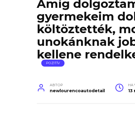
Amíg dolgoztam
gyermekeim dol
költöztették, m
unokánknak job
kellene rendelk
POZITÍV
АВТОР
НА
newlourencoautodetail
13