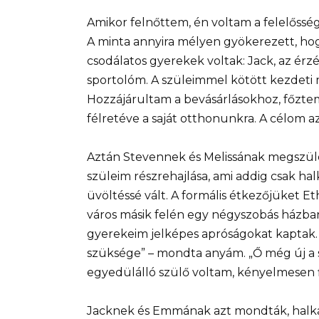
Amikor felnőttem, én voltam a felelősség
A minta annyira mélyen gyökerezett, ho
csodálatos gyerekek voltak: Jack, az ér
sportolóm. A szüleimmel kötött kezdet
Hozzájárultam a bevásárlásokhoz, főztem
félretéve a saját otthonunkra. A célom a
Aztán Stevennek és Melissának megszület
szüleim részrehajlása, ami addig csak hal
üvöltéssé vált. A formális étkezőjüket Et
város másik felén egy négyszobás házban
gyerekeim jelképes apróságokat kaptak.
szüksége” – mondta anyám. „Ő még új a s
egyedülálló szülő voltam, kényelmesen 
Jacknek és Emmának azt mondták, halkab