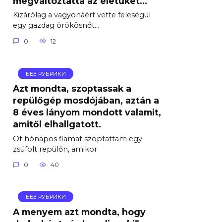
megváltoztatta az életüket…
Kizárólag a vagyonáért vette feleségül
egy gazdag örökösnőt…
0
12
БЕЗ РУБРИКИ
Azt mondta, szoptassak a
repülőgép mosdójában, aztán a
8 éves lányom mondott valamit,
amitől elhallgatott.
Öt hónapos fiamat szoptattam egy
zsúfolt repülőn, amikor
0
40
БЕЗ РУБРИКИ
A menyem azt mondta, hogy