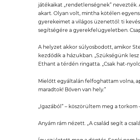
játékaikat „rendetlenségnek” nevezték. A
akart. Olyan volt, mintha kötélen egye
gyerekeimet a világos üzenettől: ti kev
segítségére a gyerekfelügyeletben. C
A helyzet akkor súlyosbodott, amikor Ste
kezdődik a házukban. „Szükségünk lesz 
Ethant a térdén ringatta. „Csak hat-nyolc
Mielőtt egyáltalán felfoghattam volna, a
maradtok! Bőven van hely.”
„Igazából” – köszörültem meg a torkom –
Anyám rám nézett. „A család segít a csal