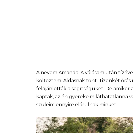
A nevem Amanda. A válásom után tízéves
költöztem. Áldásnak tűnt. Tizenkét órá
felajánlották a segítségüket. De amikor 
kaptak, az én gyerekeim láthatatlanná v
szüleim ennyire elárulnak minket.