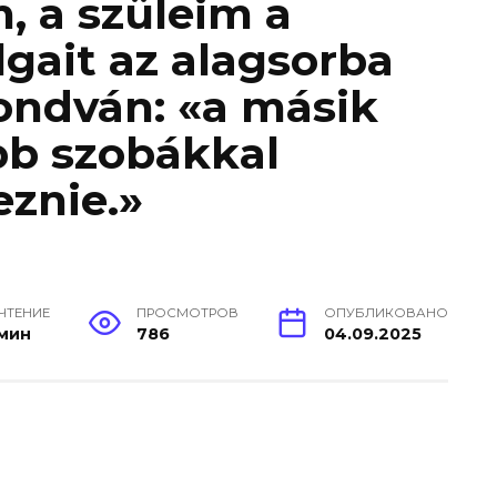
, a szüleim a
gait az alagsorba
ondván: «a másik
b szobákkal
eznie.»
 ЧТЕНИЕ
ПРОСМОТРОВ
ОПУБЛИКОВАНО
 мин
786
04.09.2025