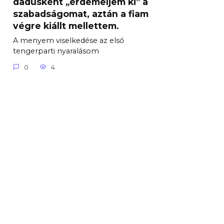
dadusként „érdemeljem ki” a
szabadságomat, aztán a fiam
végre kiállt mellettem.
A menyem viselkedése az első
tengerparti nyaralásom
0
4