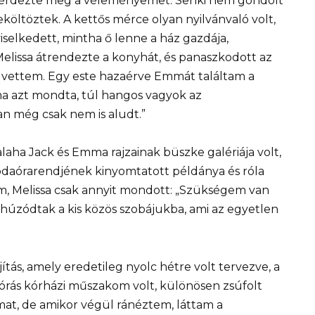
 kérdezte meg a véleményemet. Senki nem gondolt
öltöztek. A kettős mérce olyan nyilvánvaló volt,
elkedett, mintha ő lenne a ház gazdája,
elissa átrendezte a konyhát, és panaszkodott az
k vettem. Egy este hazaérve Emmát találtam a
 azt mondta, túl hangos vagyok az
n még csak nem is aludt.”
laha Jack és Emma rajzainak büszke galériája volt,
odaórarendjének kinyomtatott példánya és róla
m, Melissa csak annyit mondott: „Szükségem van
ahúzódtak a kis közös szobájukba, ami az egyetlen
jítás, amely eredetileg nyolc hétre volt tervezve, a
órás kórházi műszakom volt, különösen zsúfolt
mat, de amikor végül ránéztem, láttam a