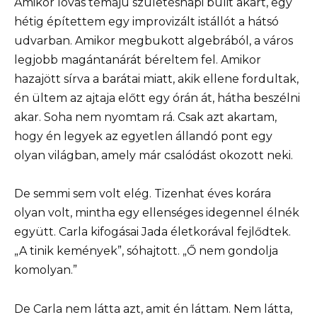
Amikor lovas témájú születésnapi bulit akart, egy
hétig építettem egy improvizált istállót a hátsó
udvarban. Amikor megbukott algebrából, a város
legjobb magántanárát béreltem fel. Amikor
hazajött sírva a barátai miatt, akik ellene fordultak,
én ültem az ajtaja előtt egy órán át, hátha beszélni
akar. Soha nem nyomtam rá. Csak azt akartam,
hogy én legyek az egyetlen állandó pont egy
olyan világban, amely már csalódást okozott neki.
De semmi sem volt elég. Tizenhat éves korára
olyan volt, mintha egy ellenséges idegennel élnék
együtt. Carla kifogásai Jada életkorával fejlődtek.
„A tinik kemények”, sóhajtott. „Ő nem gondolja
komolyan.”
De Carla nem látta azt, amit én láttam. Nem látta,