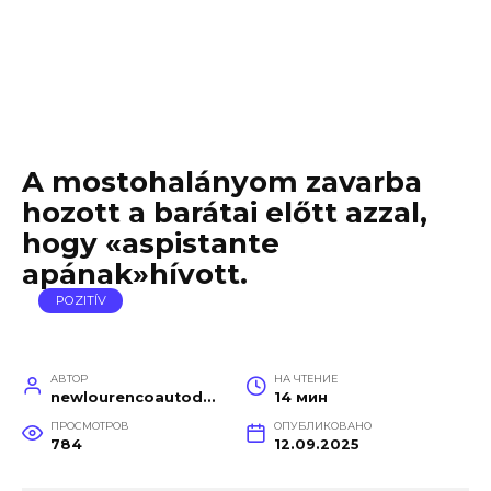
A mostohalányom zavarba
hozott a barátai előtt azzal,
hogy «aspistante
apának»hívott.
POZITÍV
АВТОР
НА ЧТЕНИЕ
newlourencoautodetail
14 мин
ПРОСМОТРОВ
ОПУБЛИКОВАНО
784
12.09.2025