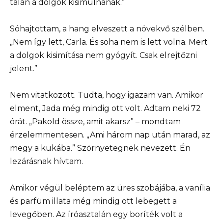
talán a dolgok kisimulnának.”
Sóhajtottam, a hang elveszett a növekvő szélben.
„Nem így lett, Carla. És soha nem is lett volna. Mert
a dolgok kisimítása nem gyógyít. Csak elrejtőzni
jelent.”
Nem vitatkozott. Tudta, hogy igazam van. Amikor
elment, Jada még mindig ott volt. Adtam neki 72
órát. „Pakold össze, amit akarsz” – mondtam
érzelemmentesen. „Ami három nap után marad, az
megy a kukába.” Szörnyetegnek nevezett. Én
lezárásnak hívtam.
Amikor végül beléptem az üres szobájába, a vanília
és parfüm illata még mindig ott lebegett a
levegőben. Az íróasztalán egy boríték volt a