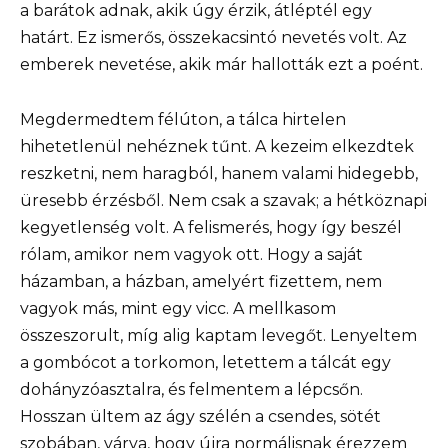
a barátok adnak, akik úgy érzik, átléptél egy
határt. Ez ismerős, összekacsintó nevetés volt. Az
emberek nevetése, akik már hallották ezt a poént.
Megdermedtem félúton, a tálca hirtelen
hihetetlenül nehéznek tűnt. A kezeim elkezdtek
reszketni, nem haragból, hanem valami hidegebb,
üresebb érzésből. Nem csak a szavak; a hétköznapi
kegyetlenség volt. A felismerés, hogy így beszél
rólam, amikor nem vagyok ott. Hogy a saját
házamban, a házban, amelyért fizettem, nem
vagyok más, mint egy vicc. A mellkasom
összeszorult, míg alig kaptam levegőt. Lenyeltem
a gombócot a torkomon, letettem a tálcát egy
dohányzóasztalra, és felmentem a lépcsőn.
Hosszan ültem az ágy szélén a csendes, sötét
szobában, várva, hogy újra normálisnak érezzem