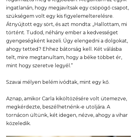
ingatlanán, hogy megjavítsak egy csöpögő csapot,
szükségem volt egy kis figyelemelterelésre.
Átnyújtott egy sört, és azt mondta: „Hallottam, mi
történt. Tudod, néhány ember a kedvességet
gyengeségként kezeli. Úgy elengedni a dolgokat,
ahogy tetted? Ehhez bátorság kell. Két válásba
telt, mire megtanultam, hogy a béke többet ér,
mint hogy szeretve legyél.”
Szavai mélyen belém ivódtak, mint egy kő.
Aznap, amikor Carla kiköltözésére volt ütemezve,
megkérdezte, beszélhetnénk-e utoljára. A
tornácon ültünk, két idegen, nézve, ahogy a vihar
közeledik.