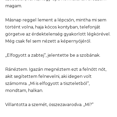
magam.
Másnap reggel lement a lépcsőn, mintha mi sem
történt volna, haja kócos kontyban, telefonját
görgetve az érdektelenség gyakorlott légkörével.
Még csak fel sem nézett a képernyőjéről.
„Elfogyott a zabtej”, jelentette be a szobának.
Ránéztem. Igazán megnéztem ezt a felnőtt nőt,
akit segítettem felnevelni, aki idegen volt
számomra. „Mi is elfogyott a tiszteletből”,
mondtam, halkan.
Villantotta a szemét, összezavarodva. „Mi?”