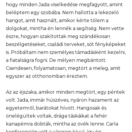
hogy minden Jada viselkedése megfagyott, amint
beléptem egy szobába. Nem hallotta a lekezelő
hangot, amit használt, amikor kérte tőlem a
dolgokat, mintha én lennék a segítség. Nem vette
észre, hogyan szakítottak meg szándékosan
beszélgetéseket, családi terveket, sőt fényképeket
is. Próbáltam nem személyes támadásként kezelni,
a fiatalságra fogni. De mélyen megbántott.
Csendesen, folyamatosan, megtört a meleg, amit
egyszer az otthonomban éreztem.
Az az éjszaka, amikor minden megtört, egy péntek
volt. Jada, immár húszéves, nyáron hazament az
egyetemről, barátokat hívott. Hangosak és
önelégültek voltak, drága táskáikat a fehér
kanapémra dobták, mintha az övék lenne. Carla
konferencián volt a városon kívül, így én