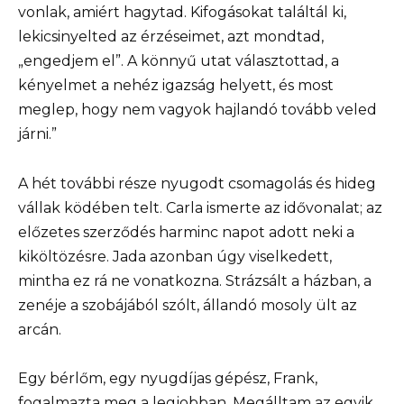
vonlak, amiért hagytad. Kifogásokat találtál ki,
lekicsinyelted az érzéseimet, azt mondtad,
„engedjem el”. A könnyű utat választottad, a
kényelmet a nehéz igazság helyett, és most
meglep, hogy nem vagyok hajlandó tovább veled
járni.”
A hét további része nyugodt csomagolás és hideg
vállak ködében telt. Carla ismerte az idővonalat; az
előzetes szerződés harminc napot adott neki a
kiköltözésre. Jada azonban úgy viselkedett,
mintha ez rá ne vonatkozna. Strázsált a házban, a
zenéje a szobájából szólt, állandó mosoly ült az
arcán.
Egy bérlőm, egy nyugdíjas gépész, Frank,
fogalmazta meg a legjobban. Megálltam az egyik