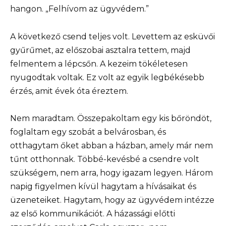
hangon. „Felhívom az ügyvédem.”
A következő csend teljes volt. Levettem az esküvői
gyűrűmet, az előszobai asztalra tettem, majd
felmentem a lépcsőn. A kezeim tökéletesen
nyugodtak voltak. Ez volt az egyik legbékésebb
érzés, amit évek óta éreztem.
Nem maradtam. Összepakoltam egy kis bőröndöt,
foglaltam egy szobát a belvárosban, és
otthagytam őket abban a házban, amely már nem
tűnt otthonnak. Többé-kevésbé a csendre volt
szükségem, nem arra, hogy igazam legyen. Három
napig figyelmen kívül hagytam a hívásaikat és
üzeneteiket. Hagytam, hogy az ügyvédem intézze
az első kommunikációt. A házassági előtti