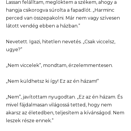
Lassan felálltam, meglöktem a székem, ahogy a
hangja csikorogva súrolta a fapadlót. „Harminc
perced van összepakolni. Már nem vagy szívesen
látott vendég ebben a házban.”
Nevetett. Igazi, hitetlen nevetés. „Csak viccelsz,
ugye?”
„Nem viccelek”, mondtam, érzelemmentesen.
„Nem küldhetsz ki így! Ez az én házam!”
„Nem”, javítottam nyugodtan. „Ez az én házam. És
mivel fájdalmasan világossá tetted, hogy nem
akarsz az életedben, teljesítem a kívánságod. Nem
leszek része ennek.”