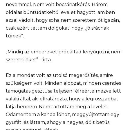
nevemmel. Nem volt bocsánatkérés. Három
oldalas bűntudatkeltő levelet hagyott, amiben
azzal vádolt, hogy soha nem szerettem őt igazán,
csak azért tettem dolgokat, hogy „jó srácnak
tűnjek”.
„Mindig az embereket próbáltad lenyűgözni, nem
szeretni őket” – írta.
Ez a mondat volt az utolsó megerősítés, amire
szükségem volt. Minden áldozat, minden csendes
támogatás gesztusa teljesen félreértelmezve lett
valaki által, aki elhatározta, hogy a legrosszabbat
látja bennem. Nem tartottam meg a levelet.
Odamentem a kandallóhoz, meggyújtottam egy
gyufát, és láttam, ahogy a hegyes, dőlt betűs