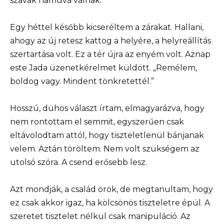
szavak hamuvá válnak.
Egy héttel később kicseréltem a zárakat. Hallani,
ahogy az új retesz kattog a helyére, a helyreállítás
szertartása volt. Ez a tér újra az enyém volt. Aznap
este Jada üzenetkérelmet küldött. „Remélem,
boldog vagy. Mindent tönkretettél.”
Hosszú, dühös választ írtam, elmagyarázva, hogy
nem rontottam el semmit, egyszerűen csak
eltávolodtam attól, hogy tiszteletlenül bánjanak
velem. Aztán töröltem. Nem volt szükségem az
utolsó szóra. A csend erősebb lesz.
Azt mondják, a család örök, de megtanultam, hogy
ez csak akkor igaz, ha kölcsönös tiszteletre épül. A
szeretet tisztelet nélkül csak manipuláció. Az