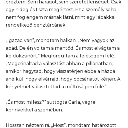
éreztem. Sem haragot, sem szeretetlenséget. Csak
egy hideg és tiszta megértést. Ez a személy soha
nem fog engem másnak látni, mint egy lábakkal
rendelkező pénztárcának.
„Igazad van”, mondtam halkan. „Nem vagyok az
apád. De én voltam a mentőd. És most elvágtam a
köldökzsinórt.” Megfordultam a feleségem felé.
„Megcsináltad a választást abban a pillanatban,
amikor hagytad, hogy visszatérjen ebbe a házba
anélkül, hogy elvárnád, hogy bocsánatot kérjen. A
kényelmét választottad a méltóságom fölé.”
„És most mi lesz?” suttogta Carla, végre
könnyekkel a szemében.
Hosszan néztem rá. „Most”, mondtam határozott