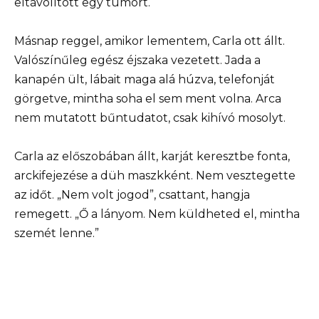
eltávolított egy tumort.
Másnap reggel, amikor lementem, Carla ott állt.
Valószínűleg egész éjszaka vezetett. Jada a
kanapén ült, lábait maga alá húzva, telefonját
görgetve, mintha soha el sem ment volna. Arca
nem mutatott bűntudatot, csak kihívó mosolyt.
Carla az előszobában állt, karját keresztbe fonta,
arckifejezése a düh maszkként. Nem vesztegette
az időt. „Nem volt jogod”, csattant, hangja
remegett. „Ő a lányom. Nem küldheted el, mintha
szemét lenne.”