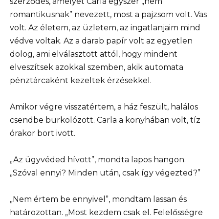
szerződés, amelyet Carla egyszer „nem
romantikusnak” nevezett, most a pajzsom volt. Vas
volt. Az életem, az üzletem, az ingatlanjaim mind
védve voltak. Az a darab papír volt az egyetlen
dolog, ami elválasztott attól, hogy mindent
elveszítsek azokkal szemben, akik automata
pénztárcaként kezeltek érzésekkel.
Amikor végre visszatértem, a ház feszült, halálos
csendbe burkolózott. Carla a konyhában volt, tíz
órakor bort ivott.
„Az ügyvéded hívott”, mondta lapos hangon.
„Szóval ennyi? Minden után, csak így végezted?”
„Nem értem be ennyivel”, mondtam lassan és
határozottan. „Most kezdem csak el. Felelősségre