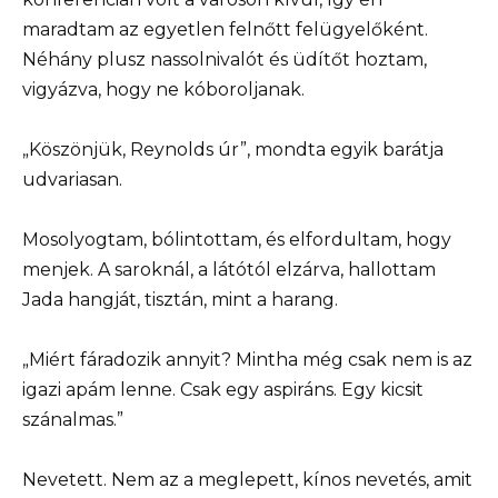
maradtam az egyetlen felnőtt felügyelőként.
Néhány plusz nassolnivalót és üdítőt hoztam,
vigyázva, hogy ne kóboroljanak.
„Köszönjük, Reynolds úr”, mondta egyik barátja
udvariasan.
Mosolyogtam, bólintottam, és elfordultam, hogy
menjek. A saroknál, a látótól elzárva, hallottam
Jada hangját, tisztán, mint a harang.
„Miért fáradozik annyit? Mintha még csak nem is az
igazi apám lenne. Csak egy aspiráns. Egy kicsit
szánalmas.”
Nevetett. Nem az a meglepett, kínos nevetés, amit