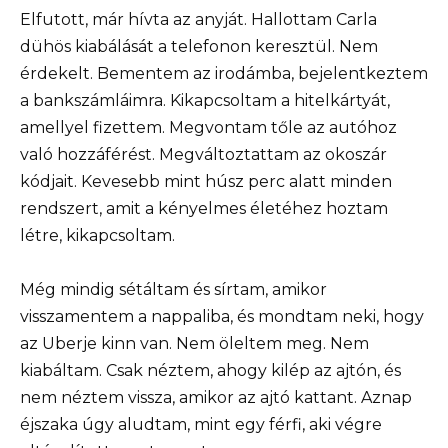
Elfutott, már hívta az anyját. Hallottam Carla
dühös kiabálását a telefonon keresztül. Nem
érdekelt. Bementem az irodámba, bejelentkeztem
a bankszámláimra. Kikapcsoltam a hitelkártyát,
amellyel fizettem. Megvontam tőle az autóhoz
való hozzáférést. Megváltoztattam az okoszár
kódjait. Kevesebb mint húsz perc alatt minden
rendszert, amit a kényelmes életéhez hoztam
létre, kikapcsoltam.
Még mindig sétáltam és sírtam, amikor
visszamentem a nappaliba, és mondtam neki, hogy
az Uberje kinn van. Nem öleltem meg. Nem
kiabáltam. Csak néztem, ahogy kilép az ajtón, és
nem néztem vissza, amikor az ajtó kattant. Aznap
éjszaka úgy aludtam, mint egy férfi, aki végre