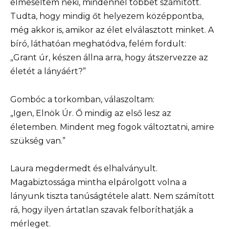
elmeséltem neki, mindennél többet számított.
Tudta, hogy mindig őt helyezem középpontba,
még akkor is, amikor az élet elválasztott minket. A
bíró, láthatóan meghatódva, felém fordult:
„Grant úr, készen állna arra, hogy átszervezze az
életét a lányáért?”
Gombóc a torkomban, válaszoltam:
„Igen, Elnök Úr. Ő mindig az első lesz az
életemben. Mindent meg fogok változtatni, amire
szükség van.”
Laura megdermedt és elhalványult.
Magabiztossága mintha elpárolgott volna a
lányunk tiszta tanúságtétele alatt. Nem számított
rá, hogy ilyen ártatlan szavak felboríthatják a
mérleget.