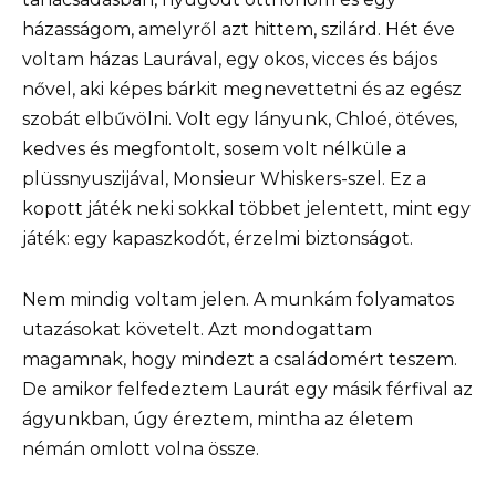
házasságom, amelyről azt hittem, szilárd. Hét éve
voltam házas Laurával, egy okos, vicces és bájos
nővel, aki képes bárkit megnevettetni és az egész
szobát elbűvölni. Volt egy lányunk, Chloé, ötéves,
kedves és megfontolt, sosem volt nélküle a
plüssnyuszijával, Monsieur Whiskers-szel. Ez a
kopott játék neki sokkal többet jelentett, mint egy
játék: egy kapaszkodót, érzelmi biztonságot.
Nem mindig voltam jelen. A munkám folyamatos
utazásokat követelt. Azt mondogattam
magamnak, hogy mindezt a családomért teszem.
De amikor felfedeztem Laurát egy másik férfival az
ágyunkban, úgy éreztem, mintha az életem
némán omlott volna össze.