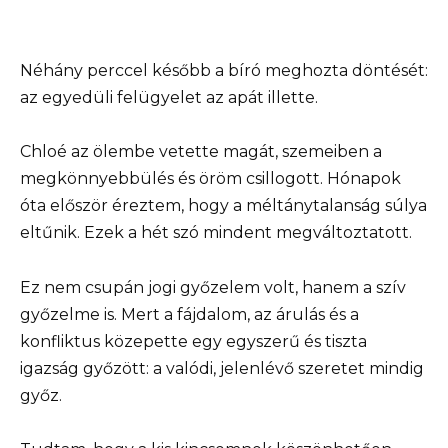
Néhány perccel később a bíró meghozta döntését:
az egyedüli felügyelet az apát illette.
Chloé az ölembe vetette magát, szemeiben a
megkönnyebbülés és öröm csillogott. Hónapok
óta először éreztem, hogy a méltánytalanság súlya
eltűnik. Ezek a hét szó mindent megváltoztatott.
Ez nem csupán jogi győzelem volt, hanem a szív
győzelme is. Mert a fájdalom, az árulás és a
konfliktus közepette egy egyszerű és tiszta
igazság győzött: a valódi, jelenlévő szeretet mindig
győz.