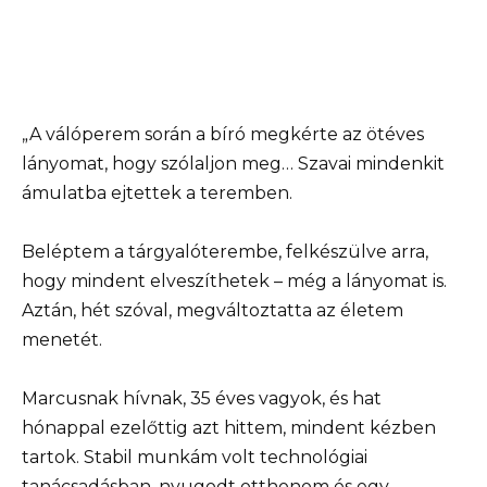
„A válóperem során a bíró megkérte az ötéves
lányomat, hogy szólaljon meg… Szavai mindenkit
ámulatba ejtettek a teremben.
Beléptem a tárgyalóterembe, felkészülve arra,
hogy mindent elveszíthetek – még a lányomat is.
Aztán, hét szóval, megváltoztatta az életem
menetét.
Marcusnak hívnak, 35 éves vagyok, és hat
hónappal ezelőttig azt hittem, mindent kézben
tartok. Stabil munkám volt technológiai
tanácsadásban, nyugodt otthonom és egy