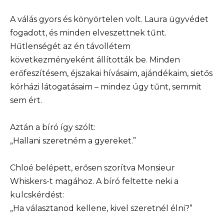
A válás gyors és könyörtelen volt. Laura ügyvédet
fogadott, és minden elveszettnek tűnt.
Hűtlenségét az én távollétem
következményeként állították be. Minden
erőfeszítésem, éjszakai hívásaim, ajándékaim, sietős
kórházi látogatásaim – mindez úgy tűnt, semmit
sem ért.
Aztán a bíró így szólt:
„Hallani szeretném a gyereket.”
Chloé belépett, erősen szorítva Monsieur
Whiskers-t magához. A bíró feltette neki a
kulcskérdést:
„Ha választanod kellene, kivel szeretnél élni?”