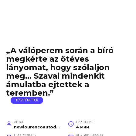
„A válóperem során a bíró
megkérte az ötéves
lányomat, hogy szólaljon
meg… Szavai mindenkit
ámulatba ejtettek a
teremben.”
TÖRTÉNETEK
АВТОР
НА ЧТЕНИЕ
newlourencoautodetail
4 мин
ПРОСМОТРОВ
ОПУБЛИКОВАНО