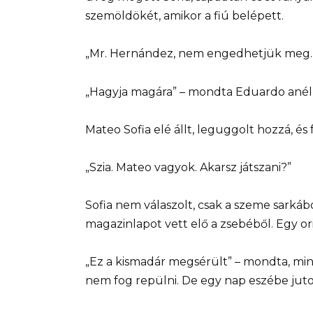
szemöldökét, amikor a fiú belépett.
„Mr. Hernández, nem engedhetjük meg
„Hagyja magára” – mondta Eduardo anélkü
Mateo Sofia elé állt, leguggolt hozzá, é
„Szia. Mateo vagyok. Akarsz játszani?”
Sofia nem válaszolt, csak a szeme sarkáb
magazinlapot vett elő a zsebéből. Egy o
„Ez a kismadár megsérült” – mondta, mint
nem fog repülni. De egy nap eszébe juto