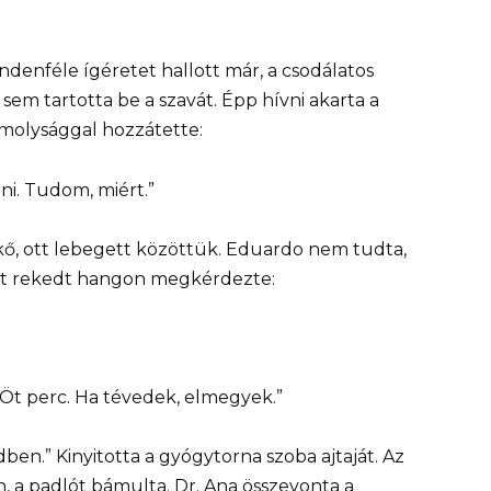
denféle ígéretet hallott már, a csodálatos
i sem tartotta be a szavát. Épp hívni akarta a
omolysággal hozzátette:
ni. Tudom, miért.”
 kő, ott lebegett közöttük. Eduardo nem tudta,
tt rekedt hangon megkérdezte:
„Öt perc. Ha tévedek, elmegyek.”
n.” Kinyitotta a gyógytorna szoba ajtaját. Az
, a padlót bámulta. Dr. Ana összevonta a