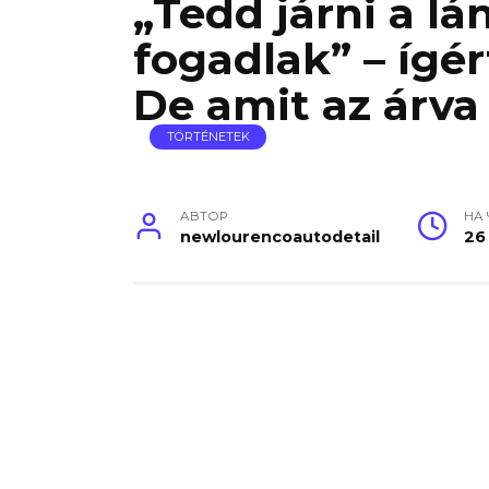
„Tedd járni a l
fogadlak” – ígé
De amit az árva
TÖRTÉNETEK
АВТОР
НА
newlourencoautodetail
26