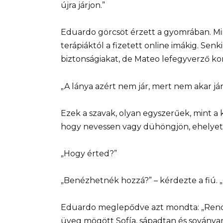
újra járjon.”
Eduardo görcsöt érzett a gyomrában. Min
terápiáktól a fizetett online imákig. Senk
biztonságiakat, de Mateo lefegyverző k
„A lánya azért nem jár, mert nem akar jár
Ezek a szavak, olyan egyszerűek, mint a
hogy nevessen vagy dühöngjön, ehelye
„Hogy érted?”
„Benézhetnék hozzá?” – kérdezte a fiú. 
Eduardo meglepődve azt mondta: „Rendbe
üveg mögött Sofía, sápadtan és soványan