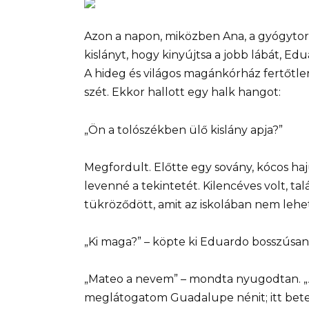
Azon a napon, miközben Ana, a gyógytor
kislányt, hogy kinyújtsa a jobb lábát, Edu
A hideg és világos magánkórház fertőtle
szét. Ekkor hallott egy halk hangot:
„Ön a tolószékben ülő kislány apja?”
Megfordult. Előtte egy sovány, kócos haj
levenné a tekintetét. Kilencéves volt, t
tükröződött, amit az iskolában nem lehe
„Ki maga?” – köpte ki Eduardo bosszúsa
„Mateo a nevem” – mondta nyugodtan. „A
meglátogatom Guadalupe nénit; itt beteg