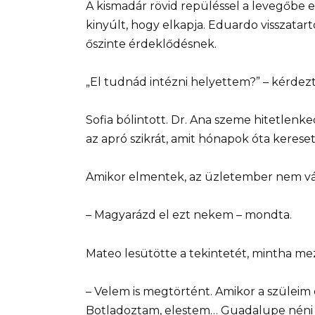
A kismadár rövid repüléssel a levegőbe 
kinyúlt, hogy elkapja. Eduardo visszatarto
őszinte érdeklődésnek.
„El tudnád intézni helyettem?” – kérdez
Sofia bólintott. Dr. Ana szeme hitetlen
az apró szikrát, amit hónapok óta kereset
Amikor elmentek, az üzletember nem vá
– Magyarázd el ezt nekem – mondta.
Mateo lesütötte a tekintetét, mintha mez
– Velem is megtörtént. Amikor a szüleim
Botladoztam, elestem… Guadalupe néni