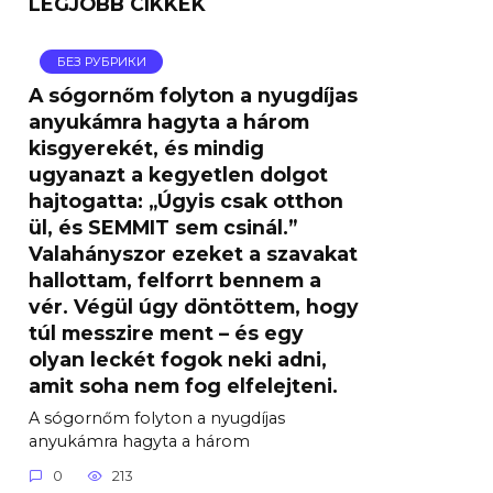
LEGJOBB CIKKEK
БЕЗ РУБРИКИ
A sógornőm folyton a nyugdíjas
anyukámra hagyta a három
kisgyerekét, és mindig
ugyanazt a kegyetlen dolgot
hajtogatta: „Úgyis csak otthon
ül, és SEMMIT sem csinál.”
Valahányszor ezeket a szavakat
hallottam, felforrt bennem a
vér. Végül úgy döntöttem, hogy
túl messzire ment – ​​és egy
olyan leckét fogok neki adni,
amit soha nem fog elfelejteni.
A sógornőm folyton a nyugdíjas
anyukámra hagyta a három
0
213