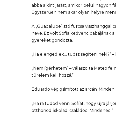
abba a kint járást, amikor belül nagyon fá
Egyszerűen nem akar olyan helyre menni,
A „Guadalupe” szó furcsa visszhanggal cs
neve. Ez volt Sofía kedvenc babájának a n
gyereket gondozta.
„Ha elengedlek… tudsz segíteni neki?” – k
„Nem ígérhetem” – válaszolta Mateo feln
türelem kell hozzá.”
Eduardo végigsimított az arcán. Minden b
„Ha rá tudod venni Sofíát, hogy újra járj
otthonod, iskolád, családod. Mindened.”