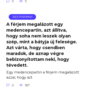
0
5
БЕЗ РУБРИКИ
A férjem megalázott egy
medencepartin, azt állítva,
hogy soha nem leszek olyan
szép, mint a bátyja új felesége.
Azt várta, hogy csendben
maradok, de aznap végre
bebizonyítottam neki, hogy
tévedett.
Egy medencepartin a férjem megalázott
azzal, hogy azt
0
187