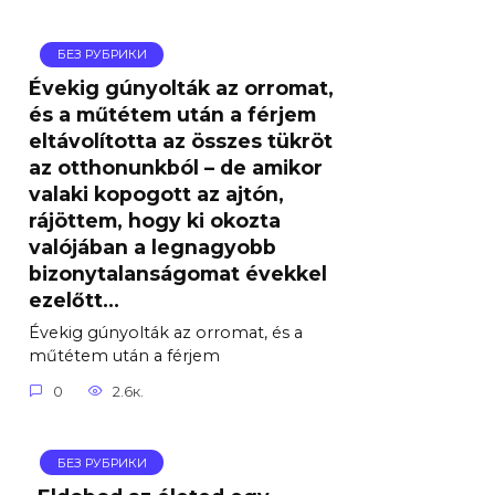
БЕЗ РУБРИКИ
Évekig gúnyolták az orromat,
és a műtétem után a férjem
eltávolította az összes tükröt
az otthonunkból – de amikor
valaki kopogott az ajtón,
rájöttem, hogy ki okozta
valójában a legnagyobb
bizonytalanságomat évekkel
ezelőtt…
Évekig gúnyolták az orromat, és a
műtétem után a férjem
0
2.6к.
БЕЗ РУБРИКИ