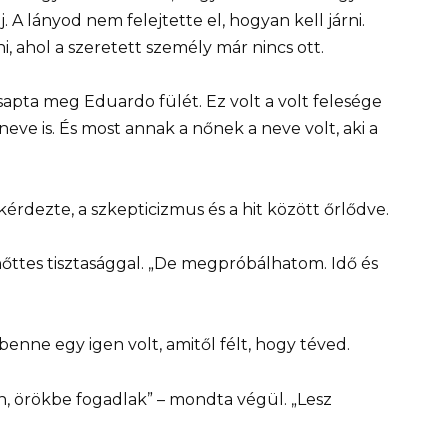
j. A lányod nem felejtette el, hogyan kell járni.
 ahol a szeretett személy már nincs ott.
apta meg Eduardo fülét. Ez volt a volt felesége
eve is. És most annak a nőnek a neve volt, aki a
érdezte, a szkepticizmus és a hit között őrlődve.
őttes tisztasággal. „De megpróbálhatom. Idő és
enne egy igen volt, amitől félt, hogy téved.
on, örökbe fogadlak” – mondta végül. „Lesz