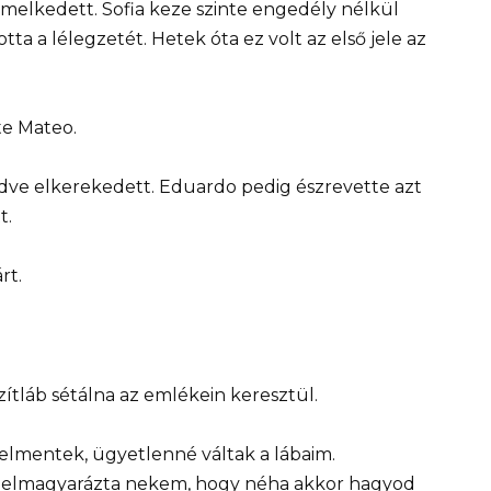
emelkedett. Sofia keze szinte engedély nélkül
tta a lélegzetét. Hetek óta ez volt az első jele az
te Mateo.
kedve elkerekedett. Eduardo pedig észrevette azt
t.
rt.
ítláb sétálna az emlékein keresztül.
 elmentek, ügyetlenné váltak a lábaim.
 elmagyarázta nekem, hogy néha akkor hagyod