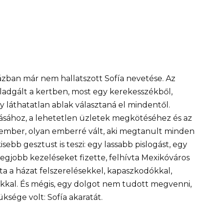
 házban már nem hallatszott Sofía nevetése. Az
aladgált a kertben, most egy kerekesszékből,
 láthatatlan ablak választaná el mindentől.
sához, a lehetetlen üzletek megkötéséhez és az
tember, olyan emberré vált, aki megtanult minden
ebb gesztust is teszi: egy lassabb pislogást, egy
 legjobb kezeléseket fizette, felhívta Mexikóváros
ta a házat felszerelésekkel, kapaszkodókkal,
ákkal. És mégis, egy dolgot nem tudott megvenni,
ksége volt: Sofía akaratát.