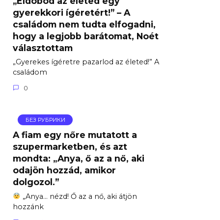
„Eldobod az életed egy
gyerekkori ígéretért!” – A
családom nem tudta elfogadni,
hogy a legjobb barátomat, Noét
választottam
„Gyerekes ígéretre pazarlod az életed!” A
családom
0
БЕЗ РУБРИКИ
A fiam egy nőre mutatott a
szupermarketben, és azt
mondta: „Anya, ő az a nő, aki
odajön hozzád, amikor
dolgozol.”
„Anya… nézd! Ő az a nő, aki átjön
hozzánk