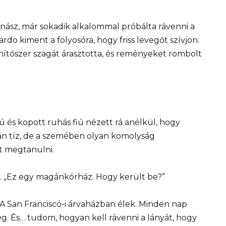
nász, már sokadik alkalommal próbálta rávenni a
ardo kiment a folyosóra, hogy friss levegőt szívjon.
nítőszer szagát árasztotta, és reményeket rombolt
ú és kopott ruhás fiú nézett rá anélkül, hogy
alán tíz, de a szemében olyan komolyság
t megtanulni.
n. „Ez egy magánkórház. Hogy került be?”
 San Franciscó-i árvaházban élek. Minden nap
. És… tudom, hogyan kell rávenni a lányát, hogy