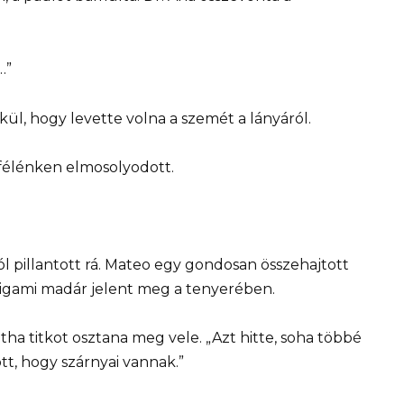
…”
l, hogy levette volna a szemét a lányáról.
s félénken elmosolyodott.
ól pillantott rá. Mateo egy gondosan összehajtott
rigami madár jelent meg a tenyerében.
ha titkot osztana meg vele. „Azt hitte, soha többé
tt, hogy szárnyai vannak.”