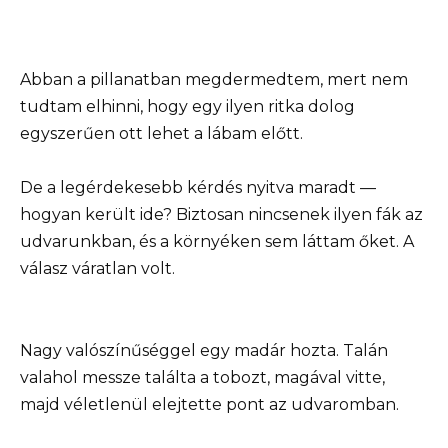
Abban a pillanatban megdermedtem, mert nem
tudtam elhinni, hogy egy ilyen ritka dolog
egyszerűen ott lehet a lábam előtt.
De a legérdekesebb kérdés nyitva maradt —
hogyan került ide? Biztosan nincsenek ilyen fák az
udvarunkban, és a környéken sem láttam őket. A
válasz váratlan volt.
Nagy valószínűséggel egy madár hozta. Talán
valahol messze találta a tobozt, magával vitte,
majd véletlenül elejtette pont az udvaromban.