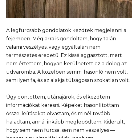
A legfurcsább gondolatok kezdtek megjelenni a
fejemben. Még arra is gondoltam, hogy talán
valami veszélyes, vagy egyáltalán nem
természetes eredetű. Ez kissé aggasztott, mert
nem értettem, hogyan kerülhetett ez a dolog az
udvaromba. A közelben semmi hasonló nem volt,
sem ilyen fa, és az alakja túlságosan szokatlan volt.
Úgy döntöttem, utánajárok, és elkezdtem
információkat keresni. Képeket hasonlítottam
össze, leírásokat olvastam, és minél tovább
haladtam, annál inkább meglepődtem. Kiderült,
hogy sem nem furcsa, sem nem veszélyes —