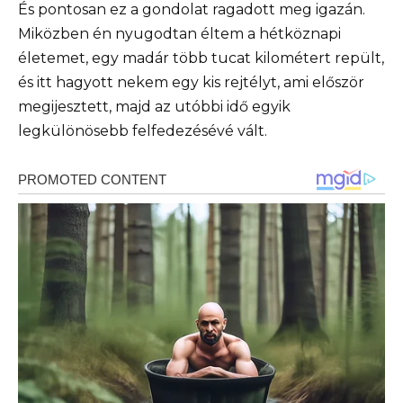
És pontosan ez a gondolat ragadott meg igazán.
Miközben én nyugodtan éltem a hétköznapi
életemet, egy madár több tucat kilométert repült,
és itt hagyott nekem egy kis rejtélyt, ami először
megijesztett, majd az utóbbi idő egyik
legkülönösebb felfedezésévé vált.