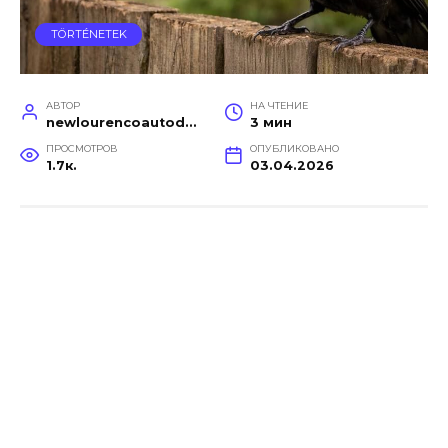
TÖRTÉNETEK
АВТОР
НА ЧТЕНИЕ
newlourencoautodetail
3 мин
ПРОСМОТРОВ
ОПУБЛИКОВАНО
1.7к.
03.04.2026