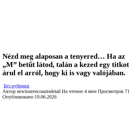
Nézd meg alaposan a tenyered… Ha az
„M” betűt látod, talán a kezed egy titkot
árul el arról, hogy ki is vagy valójában.
Без рубрики
Автор
newlourencoautodetail
На чтение
4 мин
Просмотров
71
Опубликовано
19.06.2026