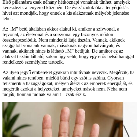
Első pillantásra csak néhány hétköznapi vonalnak tűnhet, amelyek
keresztezik a tenyered közepén. De évszázadok óta a tenyérjóslás
hívei azt mondják, hogy ennek a kis alakzatnak mélyebb jelentése
lehet.
Az „M” betű általában akkor alakul ki, amikor a szívvonal, a
fejvonal, az életvonal és a sorsvonal egy bizonyos módon
összekapcsolódik. Nem mindenki látja tisztán. Vannak, akiknek
szaggatott vonalaik vannak, másoknak nagyon halványak, és
vannak, akiknek nincs is látható „M” betűjük. De amikor ez az
alakzat tisztán látható, sokan úgy vélik, hogy egy erős belső hanggal
rendelkező személyhez tartozik.
Az ilyen jegyű embereket gyakran intuitívnak nevezik. Megérzik, ha
valami nincs rendben, mielőtt bárki egy szót is szólna. Gyorsan
felismerik a hazugságokat, mélyen átérzik az emberek energiáját, és
megértik azokat a helyzeteket, amelyeket mások nem. Néha nem
tudják, honnan tudnak valamit – csak érzik.