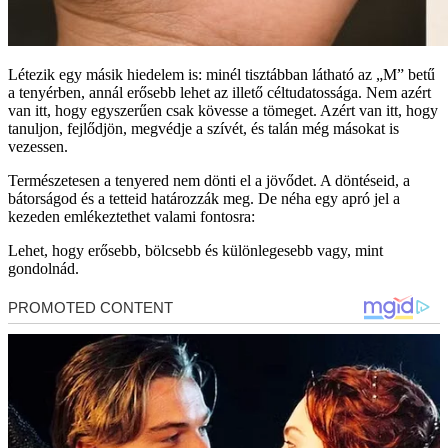
Létezik egy másik hiedelem is: minél tisztábban látható az „M” betű
a tenyérben, annál erősebb lehet az illető céltudatossága. Nem azért
van itt, hogy egyszerűen csak kövesse a tömeget. Azért van itt, hogy
tanuljon, fejlődjön, megvédje a szívét, és talán még másokat is
vezessen.
Természetesen a tenyered nem dönti el a jövődet. A döntéseid, a
bátorságod és a tetteid határozzák meg. De néha egy apró jel a
kezeden emlékeztethet valami fontosra:
Lehet, hogy erősebb, bölcsebb és különlegesebb vagy, mint
gondolnád.