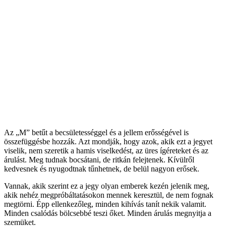
Az „M” betűt a becsületességgel és a jellem erősségével is
összefüggésbe hozzák. Azt mondják, hogy azok, akik ezt a jegyet
viselik, nem szeretik a hamis viselkedést, az üres ígéreteket és az
árulást. Meg tudnak bocsátani, de ritkán felejtenek. Kívülről
kedvesnek és nyugodtnak tűnhetnek, de belül nagyon erősek.
Vannak, akik szerint ez a jegy olyan emberek kezén jelenik meg,
akik nehéz megpróbáltatásokon mennek keresztül, de nem fognak
megtörni. Épp ellenkezőleg, minden kihívás tanít nekik valamit.
Minden csalódás bölcsebbé teszi őket. Minden árulás megnyitja a
szemüket.