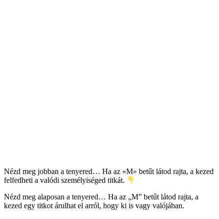
Nézd meg jobban a tenyered… Ha az «M» betűt látod rajta, a kezed
felfedheti a valódi személyiséged titkát.
Nézd meg alaposan a tenyered… Ha az „M” betűt látod rajta, a
kezed egy titkot árulhat el arról, hogy ki is vagy valójában.